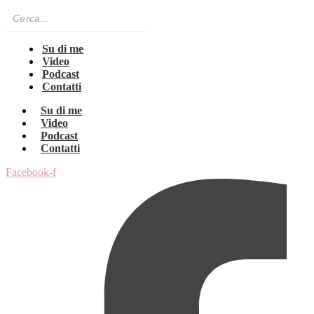
Su di me
Video
Podcast
Contatti
Su di me
Video
Podcast
Contatti
Facebook-f