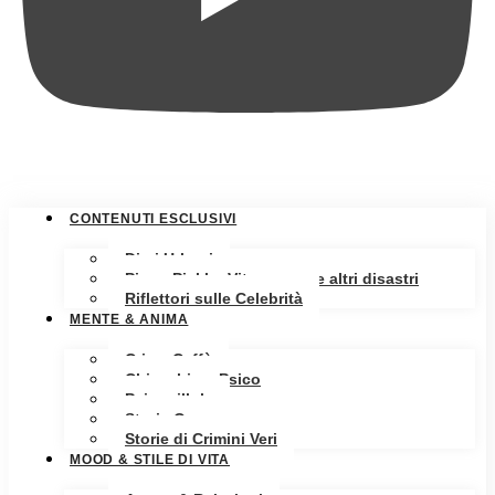
CONTENUTI ESCLUSIVI
Diari Urbani
Pippa Pickle: Vita, amore e altri disastri
Riflettori sulle Celebrità
MENTE & ANIMA
Crime Caffè
Chiacchiere Psico
Psicopillole
Storia Oscura
Storie di Crimini Veri
MOOD & STILE DI VITA