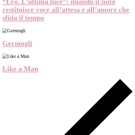
“Ero. L’ultima luce”: quando il mito
restituisce voce all’attesa e all’amore che
sfida il tempo
Germogli
Like a Man