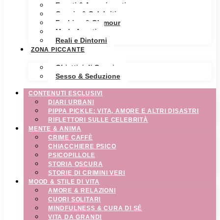
Eventi & Avvenimenti
Gossip & Celebrities
Fashion & Glamour
Moda Avanti
Reali e Dintorni
ZONA PICCANTE
Obiettivi di Coppia
Sesso & Seduzione
CONTENUTI ESCLUSIVI
DIARI URBANI
PIPPA PICKLE: VITA, AMORE E ALTRI DISASTRI
RIFLETTORI SULLE CELEBRITÀ
MENTE & ANIMA
CRIME CAFFÈ
CHIACCHIERE PSICO
PSICOPILLOLE
STORIA OSCURA
STORIE DI CRIMINI VERI
MOOD & STILE DI VITA
AMORE & RELAZIONI
CUORI SOLITARI
MINDFULNESS & CURA DI SÉ
VITA DA GRANDI