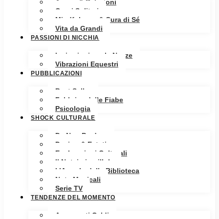
Amore & Relazioni
Cuori Solitari
Mindfulness & Cura di Sé
Vita da Grandi
PASSIONI DI NICCHIA
Ispirazioni per le Nozze
Vibrazioni Equestri
PUBBLICAZIONI
Best Seller
Fabbrica delle Fiabe
Psicologia
SHOCK CULTURALE
Da Non Perdere
Design & Estetica
Esplorazioni Culturali
Il Notaio in pillole
L’Angolo della Biblioteca
Note Musicali
Serie TV
TENDENZE DEL MOMENTO
Argomenti Caldi