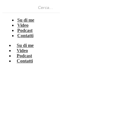
Su di me
Video
Podcast
Contatti
Su di me
Video
Podcast
Contatti