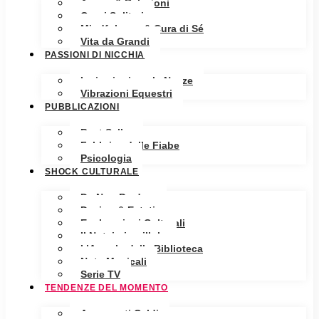
Amore & Relazioni
Cuori Solitari
Mindfulness & Cura di Sé
Vita da Grandi
PASSIONI DI NICCHIA
Ispirazioni per le Nozze
Vibrazioni Equestri
PUBBLICAZIONI
Best Seller
Fabbrica delle Fiabe
Psicologia
SHOCK CULTURALE
Da Non Perdere
Design & Estetica
Esplorazioni Culturali
Il Notaio in pillole
L’Angolo della Biblioteca
Note Musicali
Serie TV
TENDENZE DEL MOMENTO
Argomenti Caldi