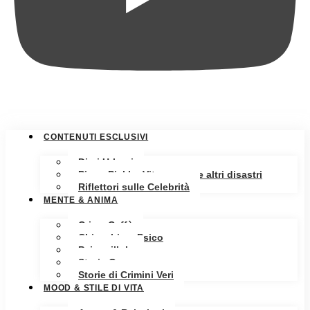
CONTENUTI ESCLUSIVI
Diari Urbani
Pippa Pickle: Vita, amore e altri disastri
Riflettori sulle Celebrità
MENTE & ANIMA
Crime Caffè
Chiacchiere Psico
Psicopillole
Storia Oscura
Storie di Crimini Veri
MOOD & STILE DI VITA