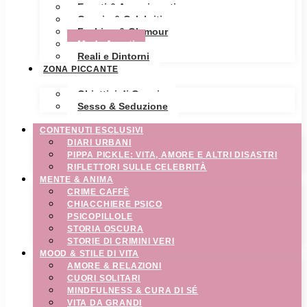
Eventi & Avvenimenti
Gossip & Celebrities
Fashion & Glamour
Moda Avanti
Reali e Dintorni
ZONA PICCANTE
Obiettivi di Coppia
Sesso & Seduzione
CONTENUTI ESCLUSIVI
DIARI URBANI
PIPPA PICKLE: VITA, AMORE E ALTRI DISASTRI
RIFLETTORI SULLE CELEBRITÀ
MENTE & ANIMA
CRIME CAFFÈ
CHIACCHIERE PSICO
PSICOPILLOLE
STORIA OSCURA
STORIE DI CRIMINI VERI
MOOD & STILE DI VITA
AMORE & RELAZIONI
CUORI SOLITARI
MINDFULNESS & CURA DI SÉ
VITA DA GRANDI