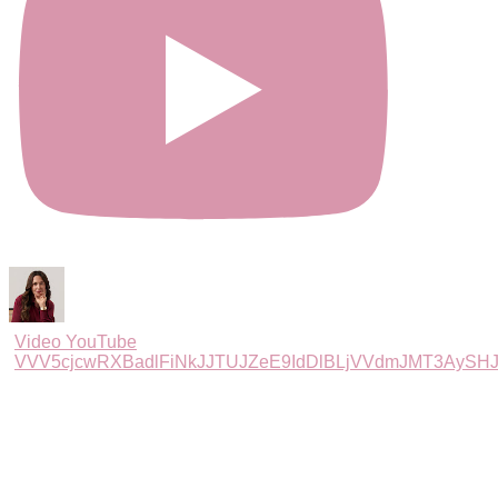
Video YouTube
VVV5cjcwRXBadlFiNkJJTUJZeE9IdDlBLjVVdmJMT3AySH