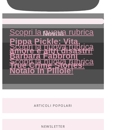
Scopri la nuova rubrica
Novità
Pippa Pickle: Vita,
Scopri la nuova rubrica
amore e altri disastri
!
Barbara Fabbroni
Scopri la nuova rubrica
True Crime Stories
!
Notaio in Pillole
!
ARTICOLI POPOLARI
NEWSLETTER