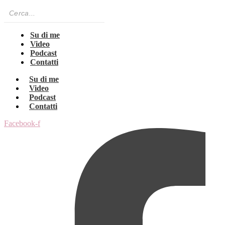
Su di me
Video
Podcast
Contatti
Su di me
Video
Podcast
Contatti
Facebook-f