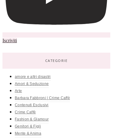
Iscriviti
CATEGORIE
amore e altri disastri
Amori & Seduzione
Arte
Barbara Fabbroni | Crime Caffè
Contenuti Esclusivi
Crime Caffè
Fashion & Glamour
Genitori & Figli
Mente & Anima