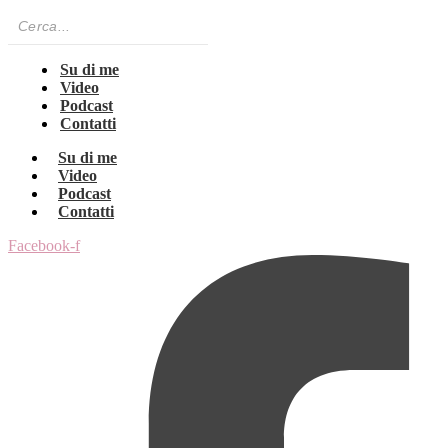
Su di me
Video
Podcast
Contatti
Su di me
Video
Podcast
Contatti
Facebook-f