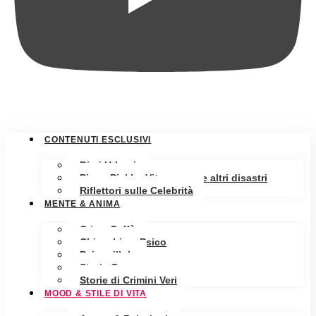
CONTENUTI ESCLUSIVI
Diari Urbani
Pippa Pickle: Vita, amore e altri disastri
Riflettori sulle Celebrità
MENTE & ANIMA
Crime Caffè
Chiacchiere Psico
Psicopillole
Storia Oscura
Storie di Crimini Veri
MOOD & STILE DI VITA