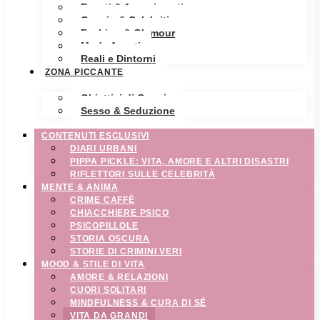
Eventi & Avvenimenti
Gossip & Celebrities
Fashion & Glamour
Moda Avanti
Reali e Dintorni
ZONA PICCANTE
Obiettivi di Coppia
Sesso & Seduzione
CONTENUTI ESCLUSIVI
DIARI URBANI
PIPPA PICKLE: VITA, AMORE E ALTRI DISASTRI
RIFLETTORI SULLE CELEBRITÀ
MENTE & ANIMA
CRIME CAFFÈ
CHIACCHIERE PSICO
PSICOPILLOLE
STORIA OSCURA
STORIE DI CRIMINI VERI
MOOD & STILE DI VITA
AMORE & RELAZIONI
CUORI SOLITARI
MINDFULNESS & CURA DI SÉ
VITA DA GRANDI