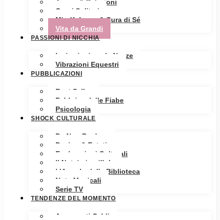
Amore & Relazioni
Cuori Solitari
Mindfulness & Cura di Sé
Vita da Grandi
PASSIONI DI NICCHIA
Ispirazioni per le Nozze
Vibrazioni Equestri
PUBBLICAZIONI
Best Seller
Fabbrica delle Fiabe
Psicologia
SHOCK CULTURALE
Da Non Perdere
Design & Estetica
Esplorazioni Culturali
Il Notaio in pillole
L’Angolo della Biblioteca
Note Musicali
Serie TV
TENDENZE DEL MOMENTO
Argomenti Caldi