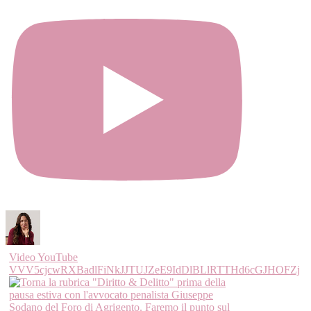
Video YouTube
VVV5cjcwRXBadlFiNkJJTUJZeE9IdDlBLlRTTHd6cGJHOFZj