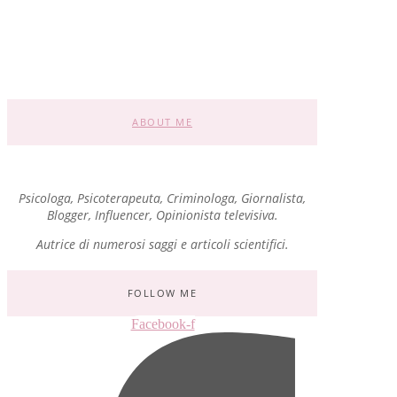
L’amore è al centro della vita di ogni individuo nonostante la quotidianità sia fatta di tempi ristretti e mille difficoltà da affrontare....
ABOUT ME
Psicologa, Psicoterapeuta, Criminologa, Giornalista,
Blogger, Influencer, Opinionista televisiva.
Autrice di numerosi saggi e articoli scientifici.
FOLLOW ME
Facebook-f