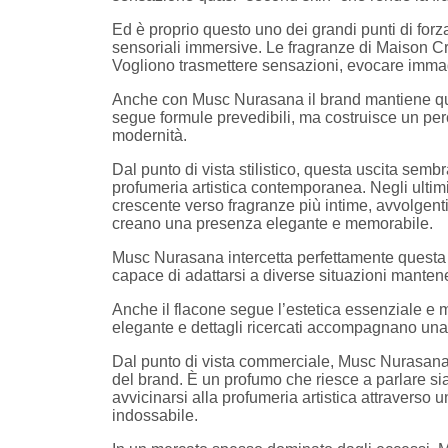
Ed è proprio questo uno dei grandi punti di forz
sensoriali immersive. Le fragranze di Maison Cri
Vogliono trasmettere sensazioni, evocare immag
Anche con Musc Nurasana il brand mantiene ques
segue formule prevedibili, ma costruisce un perc
modernità.
Dal punto di vista stilistico, questa uscita semb
profumeria artistica contemporanea. Negli ultimi 
crescente verso fragranze più intime, avvolgent
creano una presenza elegante e memorabile.
Musc Nurasana intercetta perfettamente questa se
capace di adattarsi a diverse situazioni manten
Anche il flacone segue l’estetica essenziale e m
elegante e dettagli ricercati accompagnano una 
Dal punto di vista commerciale, Musc Nurasana 
del brand. È un profumo che riesce a parlare sia
avvicinarsi alla profumeria artistica attravers
indossabile.