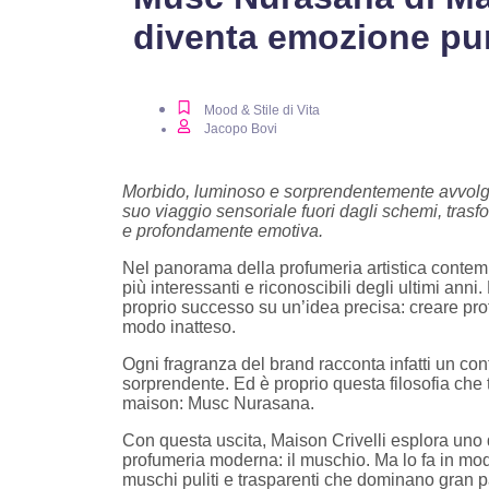
diventa emozione pu
Mood & Stile di Vita
Jacopo Bovi
Morbido, luminoso e sorprendentemente avvolge
suo viaggio sensoriale fuori dagli schemi, tras
e profondamente emotiva.
Nel panorama della profumeria artistica contem
più interessanti e riconoscibili degli ultimi anni
proprio successo su un’idea precisa: creare pr
modo inatteso.
Ogni fragranza del brand racconta infatti un co
sorprendente. Ed è proprio questa filosofia che
maison: Musc Nurasana.
Con questa uscita, Maison Crivelli esplora uno d
profumeria moderna: il muschio. Ma lo fa in mo
muschi puliti e trasparenti che dominano gran 