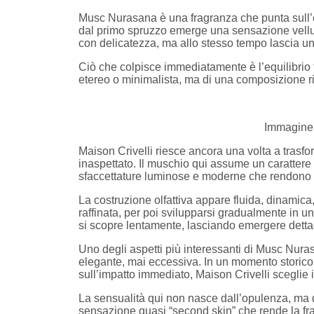
Musc Nurasana è una fragranza che punta sull’e
dal primo spruzzo emerge una sensazione vellutat
con delicatezza, ma allo stesso tempo lascia un
Ciò che colpisce immediatamente è l’equilibrio t
etereo o minimalista, ma di una composizione r
Immagine 
Maison Crivelli riesce ancora una volta a trasf
inaspettato. Il muschio qui assume un caratte
sfaccettature luminose e moderne che rendono
La costruzione olfattiva appare fluida, dinamica
raffinata, per poi svilupparsi gradualmente in 
si scopre lentamente, lasciando emergere dettagl
Uno degli aspetti più interessanti di Musc Nura
elegante, mai eccessiva. In un momento storico 
sull’impatto immediato, Maison Crivelli sceglie i
La sensualità qui non nasce dall’opulenza, ma d
sensazione quasi “second skin” che rende la f