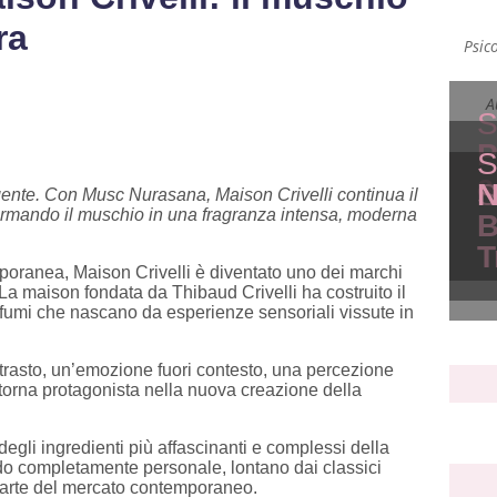
ra
Psic
A
S
P
S
a
S
N
nte. Con Musc Nurasana, Maison Crivelli continua il
formando il muschio in una fragranza intensa, moderna
B
T
poranea, Maison Crivelli è diventato uno dei marchi
. La maison fondata da Thibaud Crivelli ha costruito il
ofumi che nascano da esperienze sensoriali vissute in
ntrasto, un’emozione fuori contesto, una percezione
 torna protagonista nella nuova creazione della
egli ingredienti più affascinanti e complessi della
do completamente personale, lontano dai classici
parte del mercato contemporaneo.