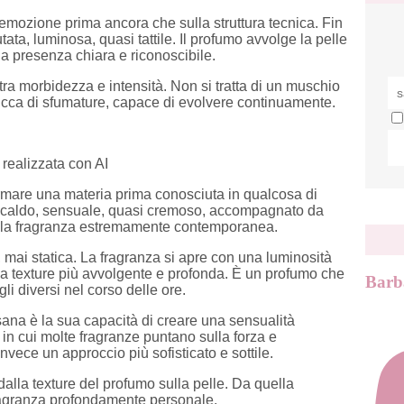
mozione prima ancora che sulla struttura tecnica. Fin
a, luminosa, quasi tattile. Il profumo avvolge la pelle
a presenza chiara e riconoscibile.
ra morbidezza e intensità. Non si tratta di un muschio
icca di sfumature, capace di evolvere continuamente.
realizzata con AI
ormare una materia prima conosciuta in qualcosa di
re caldo, sensuale, quasi cremoso, accompagnato da
 la fragranza estremamente contemporanea.
, mai statica. La fragranza si apre con una luminosità
una texture più avvolgente e profonda. È un profumo che
Barb
i diversi nel corso delle ore.
sana è la sua capacità di creare una sensualità
in cui molte fragranze puntano sulla forza e
nvece un approccio più sofisticato e sottile.
alla texture del profumo sulla pelle. Da quella
ragranza profondamente personale.