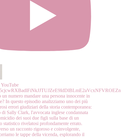
o YouTube
cjcwRXBadlFiNkJJTUJZeE9IdDlBLmE2aVcxNFVROEZn