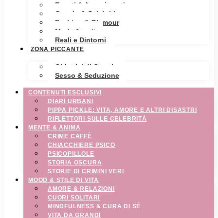
Eventi & Avvenimenti
Gossip & Celebrities
Fashion & Glamour
Moda Avanti
Reali e Dintorni
ZONA PICCANTE
Obiettivi di Coppia
Sesso & Seduzione
CONTENUTI ESCLUSIVI
DIARI URBANI
PIPPA PICKLE: VITA, AMORE E ALTRI DISASTRI
RIFLETTORI SULLE CELEBRITÀ
MENTE & ANIMA
CRIME CAFFÈ
CHIACCHIERE PSICO
PSICOPILLOLE
STORIA OSCURA
STORIE DI CRIMINI VERI
MOOD & STILE DI VITA
AMORE & RELAZIONI
CUORI SOLITARI
MINDFULNESS & CURA DI SÉ
VITA DA GRANDI