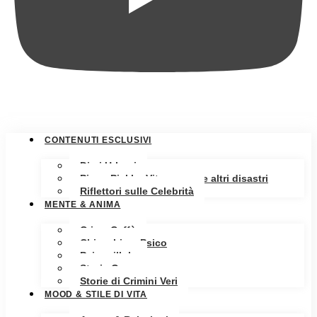
CONTENUTI ESCLUSIVI
Diari Urbani
Pippa Pickle: Vita, amore e altri disastri
Riflettori sulle Celebrità
MENTE & ANIMA
Crime Caffè
Chiacchiere Psico
Psicopillole
Storia Oscura
Storie di Crimini Veri
MOOD & STILE DI VITA