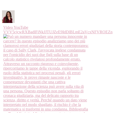
Video YouTube
VVV5cjcwRXBadlFiNkJJTUJZeE9IdDlBLmE2aVcxNFVROEZn