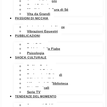
Amore & Relazioni
Cuori Solitari
Mindfulness & Cura di Sé
Vita da Grandi
PASSIONI DI NICCHIA
Ispirazioni per le Nozze
Vibrazioni Equestri
PUBBLICAZIONI
Best Seller
Fabbrica delle Fiabe
Psicologia
SHOCK CULTURALE
Da Non Perdere
Design & Estetica
Esplorazioni Culturali
Il Notaio in pillole
L’Angolo della Biblioteca
Note Musicali
Serie TV
TENDENZE DEL MOMENTO
Argomenti Caldi