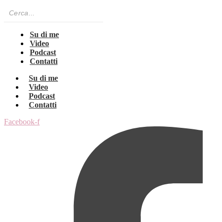
Su di me
Video
Podcast
Contatti
Su di me
Video
Podcast
Contatti
Facebook-f