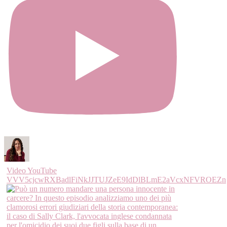
Video YouTube
VVV5cjcwRXBadlFiNkJJTUJZeE9IdDlBLmE2aVcxNFVROEZn