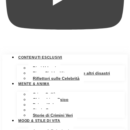
CONTENUTI ESCLUSIVI
Diari Urbani
Pippa Pickle: Vita, amore e altri disastri
Riflettori sulle Celebrità
MENTE & ANIMA
Crime Caffè
Chiacchiere Psico
Psicopillole
Storia Oscura
Storie di Crimini Veri
MOOD & STILE DI VITA