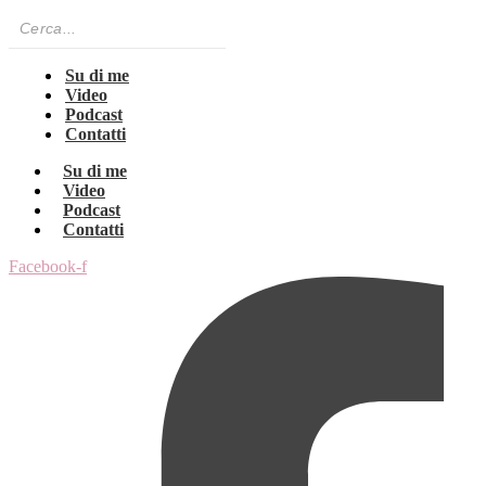
Su di me
Video
Podcast
Contatti
Su di me
Video
Podcast
Contatti
Facebook-f