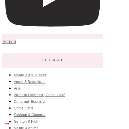
Iscriviti
CATEGORIE
amore e altri disastri
Amori & Seduzione
Arte
Barbara Fabbroni | Crime Caffè
Contenuti Esclusivi
Crime Caffè
Fashion & Glamour
Genitori & Figli
Mente & Anima