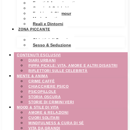
Eventi & Avvenimenti
Gossip & Celebrities
Fashion & Glamour
Moda Avanti
Reali e Dintorni
ZONA PICCANTE
Obiettivi di Coppia
Sesso & Seduzione
CONTENUTI ESCLUSIVI
DIARI URBANI
PIPPA PICKLE: VITA, AMORE E ALTRI DISASTRI
RIFLETTORI SULLE CELEBRITÀ
MENTE & ANIMA
CRIME CAFFÈ
CHIACCHIERE PSICO
PSICOPILLOLE
STORIA OSCURA
STORIE DI CRIMINI VERI
MOOD & STILE DI VITA
AMORE & RELAZIONI
CUORI SOLITARI
MINDFULNESS & CURA DI SÉ
VITA DA GRANDI