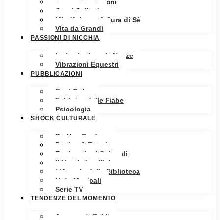
Amore & Relazioni
Cuori Solitari
Mindfulness & Cura di Sé
Vita da Grandi
PASSIONI DI NICCHIA
Ispirazioni per le Nozze
Vibrazioni Equestri
PUBBLICAZIONI
Best Seller
Fabbrica delle Fiabe
Psicologia
SHOCK CULTURALE
Da Non Perdere
Design & Estetica
Esplorazioni Culturali
Il Notaio in pillole
L’Angolo della Biblioteca
Note Musicali
Serie TV
TENDENZE DEL MOMENTO
Argomenti Caldi