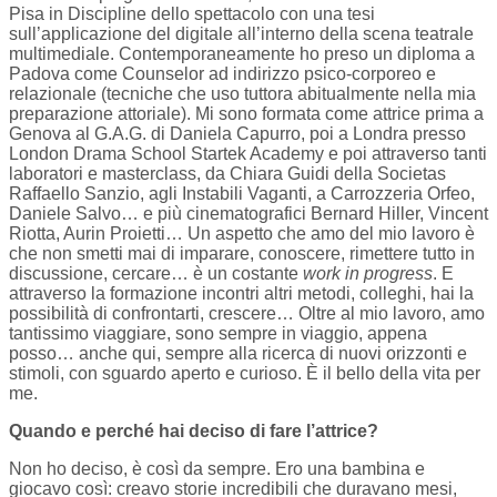
Pisa in Discipline dello spettacolo con una tesi
sull’applicazione del digitale all’interno della scena teatrale
multimediale. Contemporaneamente ho preso un diploma a
Padova come Counselor ad indirizzo psico-corporeo e
relazionale (tecniche che uso tuttora abitualmente nella mia
preparazione attoriale). Mi sono formata come attrice prima a
Genova al G.A.G. di Daniela Capurro, poi a Londra presso
London Drama School Startek Academy e poi attraverso tanti
laboratori e masterclass, da Chiara Guidi della Societas
Raffaello Sanzio, agli Instabili Vaganti, a Carrozzeria Orfeo,
Daniele Salvo… e più cinematografici Bernard Hiller, Vincent
Riotta, Aurin Proietti… Un aspetto che amo del mio lavoro è
che non smetti mai di imparare, conoscere, rimettere tutto in
discussione, cercare… è un costante
work in progress
. E
attraverso la formazione incontri altri metodi, colleghi, hai la
possibilità di confrontarti, crescere… Oltre al mio lavoro, amo
tantissimo viaggiare, sono sempre in viaggio, appena
posso… anche qui, sempre alla ricerca di nuovi orizzonti e
stimoli, con sguardo aperto e curioso. È il bello della vita per
me.
Quando e perché hai deciso di fare l’attrice?
Non ho deciso, è così da sempre. Ero una bambina e
giocavo così: creavo storie incredibili che duravano mesi,