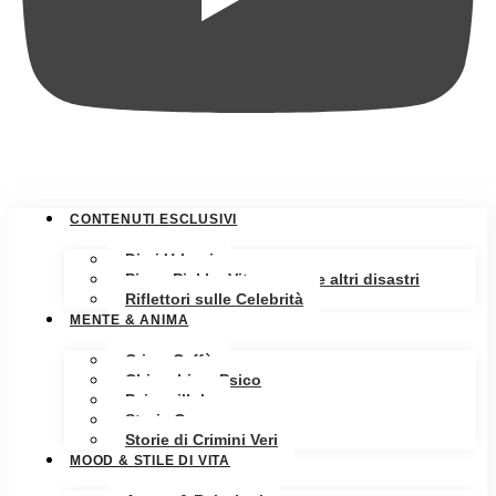
CONTENUTI ESCLUSIVI
Diari Urbani
Pippa Pickle: Vita, amore e altri disastri
Riflettori sulle Celebrità
MENTE & ANIMA
Crime Caffè
Chiacchiere Psico
Psicopillole
Storia Oscura
Storie di Crimini Veri
MOOD & STILE DI VITA