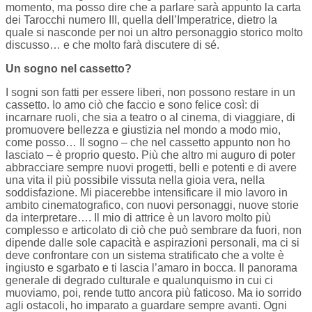
momento, ma posso dire che a parlare sarà appunto la carta
dei Tarocchi numero III, quella dell’Imperatrice, dietro la
quale si nasconde per noi un altro personaggio storico molto
discusso… e che molto farà discutere di sé.
Un sogno nel cassetto?
I sogni son fatti per essere liberi, non possono restare in un
cassetto. Io amo ciò che faccio e sono felice così: di
incarnare ruoli, che sia a teatro o al cinema, di viaggiare, di
promuovere bellezza e giustizia nel mondo a modo mio,
come posso… Il sogno – che nel cassetto appunto non ho
lasciato – è proprio questo. Più che altro mi auguro di poter
abbracciare sempre nuovi progetti, belli e potenti e di avere
una vita il più possibile vissuta nella gioia vera, nella
soddisfazione. Mi piacerebbe intensificare il mio lavoro in
ambito cinematografico, con nuovi personaggi, nuove storie
da interpretare…. Il mio di attrice è un lavoro molto più
complesso e articolato di ciò che può sembrare da fuori, non
dipende dalle sole capacità e aspirazioni personali, ma ci si
deve confrontare con un sistema stratificato che a volte è
ingiusto e sgarbato e ti lascia l’amaro in bocca. Il panorama
generale di degrado culturale e qualunquismo in cui ci
muoviamo, poi, rende tutto ancora più faticoso. Ma io sorrido
agli ostacoli, ho imparato a guardare sempre avanti. Ogni