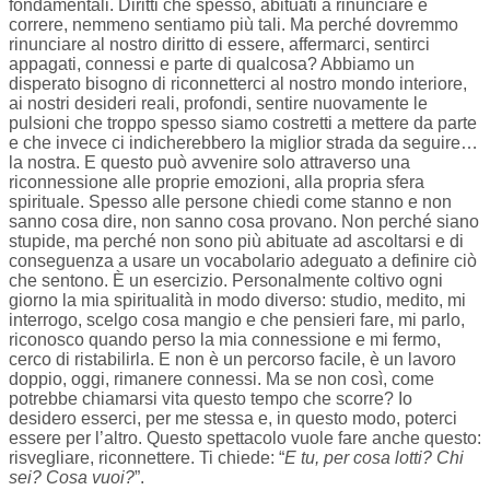
fondamentali. Diritti che spesso, abituati a rinunciare e
correre, nemmeno sentiamo più tali. Ma perché dovremmo
rinunciare al nostro diritto di essere, affermarci, sentirci
appagati, connessi e parte di qualcosa? Abbiamo un
disperato bisogno di riconnetterci al nostro mondo interiore,
ai nostri desideri reali, profondi, sentire nuovamente le
pulsioni che troppo spesso siamo costretti a mettere da parte
e che invece ci indicherebbero la miglior strada da seguire…
la nostra. E questo può avvenire solo attraverso una
riconnessione alle proprie emozioni, alla propria sfera
spirituale. Spesso alle persone chiedi come stanno e non
sanno cosa dire, non sanno cosa provano. Non perché siano
stupide, ma perché non sono più abituate ad ascoltarsi e di
conseguenza a usare un vocabolario adeguato a definire ciò
che sentono. È un esercizio. Personalmente coltivo ogni
giorno la mia spiritualità in modo diverso: studio, medito, mi
interrogo, scelgo cosa mangio e che pensieri fare, mi parlo,
riconosco quando perso la mia connessione e mi fermo,
cerco di ristabilirla. E non è un percorso facile, è un lavoro
doppio, oggi, rimanere connessi. Ma se non così, come
potrebbe chiamarsi vita questo tempo che scorre? Io
desidero esserci, per me stessa e, in questo modo, poterci
essere per l’altro. Questo spettacolo vuole fare anche questo:
risvegliare, riconnettere. Ti chiede: “
E tu, per cosa lotti? Chi
sei? Cosa vuoi?
”.