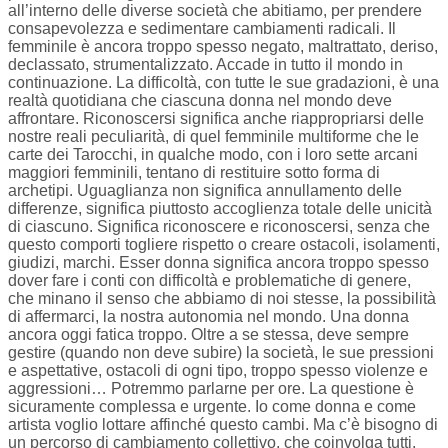
all’interno delle diverse società che abitiamo, per prendere
consapevolezza e sedimentare cambiamenti radicali. Il
femminile è ancora troppo spesso negato, maltrattato, deriso,
declassato, strumentalizzato. Accade in tutto il mondo in
continuazione. La difficoltà, con tutte le sue gradazioni, è una
realtà quotidiana che ciascuna donna nel mondo deve
affrontare. Riconoscersi significa anche riappropriarsi delle
nostre reali peculiarità, di quel femminile multiforme che le
carte dei Tarocchi, in qualche modo, con i loro sette arcani
maggiori femminili, tentano di restituire sotto forma di
archetipi. Uguaglianza non significa annullamento delle
differenze, significa piuttosto accoglienza totale delle unicità
di ciascuno. Significa riconoscere e riconoscersi, senza che
questo comporti togliere rispetto o creare ostacoli, isolamenti,
giudizi, marchi. Esser donna significa ancora troppo spesso
dover fare i conti con difficoltà e problematiche di genere,
che minano il senso che abbiamo di noi stesse, la possibilità
di affermarci, la nostra autonomia nel mondo. Una donna
ancora oggi fatica troppo. Oltre a se stessa, deve sempre
gestire (quando non deve subire) la società, le sue pressioni
e aspettative, ostacoli di ogni tipo, troppo spesso violenze e
aggressioni… Potremmo parlarne per ore. La questione è
sicuramente complessa e urgente. Io come donna e come
artista voglio lottare affinché questo cambi. Ma c’è bisogno di
un percorso di cambiamento collettivo, che coinvolga tutti,