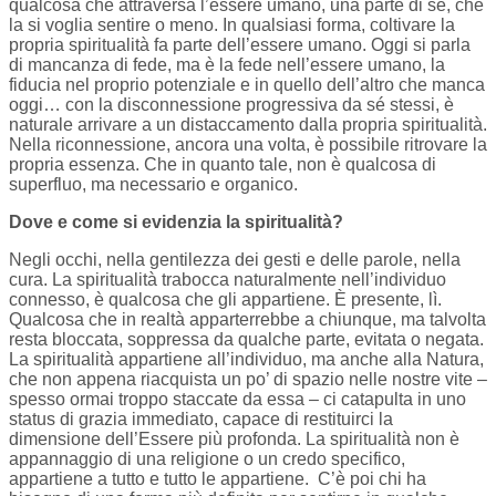
qualcosa che attraversa l’essere umano, una parte di sé, che
la si voglia sentire o meno. In qualsiasi forma, coltivare la
propria spiritualità fa parte dell’essere umano. Oggi si parla
di mancanza di fede, ma è la fede nell’essere umano, la
fiducia nel proprio potenziale e in quello dell’altro che manca
oggi… con la disconnessione progressiva da sé stessi, è
naturale arrivare a un distaccamento dalla propria spiritualità.
Nella riconnessione, ancora una volta, è possibile ritrovare la
propria essenza. Che in quanto tale, non è qualcosa di
superfluo, ma necessario e organico.
Dove e come si evidenzia la spiritualità?
Negli occhi, nella gentilezza dei gesti e delle parole, nella
cura. La spiritualità trabocca naturalmente nell’individuo
connesso, è qualcosa che gli appartiene. È presente, lì.
Qualcosa che in realtà apparterrebbe a chiunque, ma talvolta
resta bloccata, soppressa da qualche parte, evitata o negata.
La spiritualità appartiene all’individuo, ma anche alla Natura,
che non appena riacquista un po’ di spazio nelle nostre vite –
spesso ormai troppo staccate da essa – ci catapulta in uno
status di grazia immediato, capace di restituirci la
dimensione dell’Essere più profonda. La spiritualità non è
appannaggio di una religione o un credo specifico,
appartiene a tutto e tutto le appartiene. C’è poi chi ha