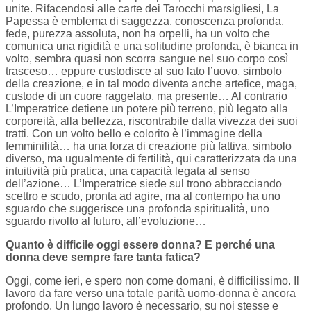
unite. Rifacendosi alle carte dei Tarocchi marsigliesi, La
Papessa è emblema di saggezza, conoscenza profonda,
fede, purezza assoluta, non ha orpelli, ha un volto che
comunica una rigidità e una solitudine profonda, è bianca in
volto, sembra quasi non scorra sangue nel suo corpo così
trasceso… eppure custodisce al suo lato l’uovo, simbolo
della creazione, e in tal modo diventa anche artefice, maga,
custode di un cuore raggelato, ma presente… Al contrario
L’Imperatrice detiene un potere più terreno, più legato alla
corporeità, alla bellezza, riscontrabile dalla vivezza dei suoi
tratti. Con un volto bello e colorito è l’immagine della
femminilità… ha una forza di creazione più fattiva, simbolo
diverso, ma ugualmente di fertilità, qui caratterizzata da una
intuitività più pratica, una capacità legata al senso
dell’azione… L’Imperatrice siede sul trono abbracciando
scettro e scudo, pronta ad agire, ma al contempo ha uno
sguardo che suggerisce una profonda spiritualità, uno
sguardo rivolto al futuro, all’evoluzione…
Quanto è difficile oggi essere donna? E perché una
donna deve sempre fare tanta fatica?
Oggi, come ieri, e spero non come domani, è difficilissimo. Il
lavoro da fare verso una totale parità uomo-donna è ancora
profondo. Un lungo lavoro è necessario, su noi stesse e