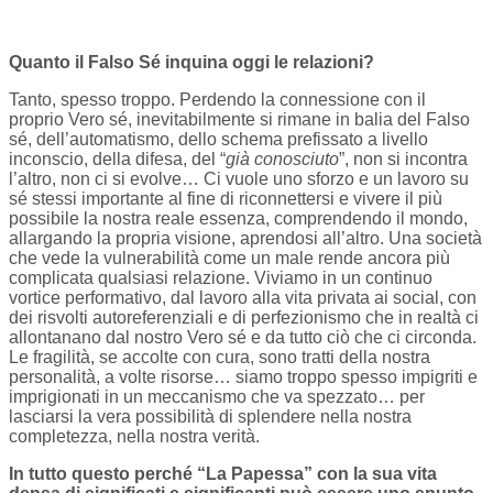
Quanto il Falso Sé inquina oggi le relazioni?
Tanto, spesso troppo. Perdendo la connessione con il
proprio Vero sé, inevitabilmente si rimane in balia del Falso
sé, dell’automatismo, dello schema prefissato a livello
inconscio, della difesa, del “
già conosciuto
”, non si incontra
l’altro, non ci si evolve… Ci vuole uno sforzo e un lavoro su
sé stessi importante al fine di riconnettersi e vivere il più
possibile la nostra reale essenza, comprendendo il mondo,
allargando la propria visione, aprendosi all’altro. Una società
che vede la vulnerabilità come un male rende ancora più
complicata qualsiasi relazione. Viviamo in un continuo
vortice performativo, dal lavoro alla vita privata ai social, con
dei risvolti autoreferenziali e di perfezionismo che in realtà ci
allontanano dal nostro Vero sé e da tutto ciò che ci circonda.
Le fragilità, se accolte con cura, sono tratti della nostra
personalità, a volte risorse… siamo troppo spesso impigriti e
imprigionati in un meccanismo che va spezzato… per
lasciarsi la vera possibilità di splendere nella nostra
completezza, nella nostra verità.
In tutto questo perché “La Papessa” con la sua vita