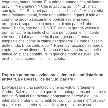
cognome, naturalmente. È la prima domanda che mi fanno ai
provini: “- Parente?”. “- Che io sappia, no…”. “- Eh, ma ci
somiglia…”. “- Bah, nei paesi piccoli, chissà…”. Ma la verità,
onde fraintendimenti, è che non abbiamo legami. Il mio è un
cognome proprio tipicamente portofinese e ne vado
orgogliosa, soprattutto in memoria di mio padre Roberto,
detto Charlie, che non c’è più. È stato un grande velista e
ogni volta che mi sento chiamare per cognome mi ricordo
che vengo dal mare, che ho il coraggio per affrontare le
tempeste così come la calma per godermi il suono rilassato
delle onde. E poi certo, quel “- Parente?” accende sempre un
copione che mi diverte. Rosanna è stata una brava e bella
attrice. Mi piace contribuire in qualche modo a risvegliare
anche il suo ricordo in chi mi incontra.
Dopo un percorso avvincente e denso di soddisfazione
arriva “La Papessa”, ce ne vuoi parlare?
La Papessa è uno spettacolo che ho voluto fortemente.
Andrea Balzola ha scritto questo monologo pensando a me e
non finirò mai di ringraziarlo abbastanza perché è di una
intensità e profondità incredibile. Ogni volta per me “
cascarci
dentro
” è un’esperienza catartica, un ruolo che assorbe