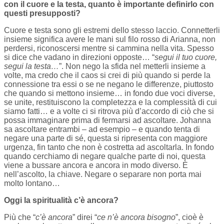
con il cuore e la testa, quanto è importante definirlo con
questi presupposti?
Cuore e testa sono gli estremi dello stesso laccio. Connetterli
insieme significa avere le mani sul filo rosso di Arianna, non
perdersi, riconoscersi mentre si cammina nella vita. Spesso
si dice che vadano in direzioni opposte… “
segui il tuo cuore,
segui la testa…
”. Non nego la sfida nel metterli insieme a
volte, ma credo che il caos si crei di più quando si perde la
connessione tra essi o se ne negano le differenze, piuttosto
che quando si mettono insieme… in fondo due voci diverse,
se unite, restituiscono la completezza e la complessità di cui
siamo fatti… e a volte ci si ritrova più d’accordo di ciò che si
possa immaginare prima di fermarsi ad ascoltare. Johanna
sa ascoltare entrambi – ad esempio – e quando tenta di
negare una parte di sé, questa si ripresenta con maggiore
urgenza, fin tanto che non è costretta ad ascoltarla. In fondo
quando cerchiamo di negare qualche parte di noi, questa
viene a bussare ancora e ancora in modo diverso. È
nell’ascolto, la chiave. Negare o separare non porta mai
molto lontano…
Oggi la spiritualità c’è ancora?
Più che “
c’è ancora
” direi “
ce n’è ancora bisogno
”, cioè è