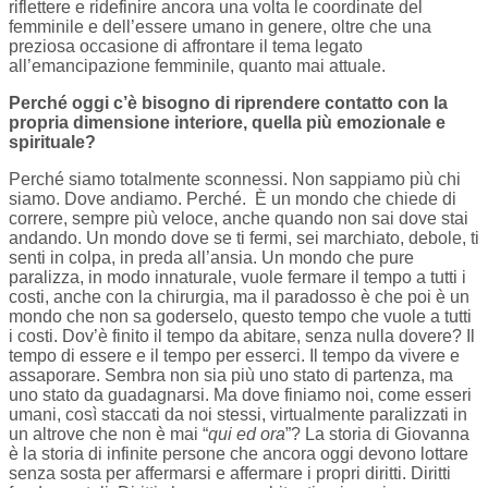
riflettere e ridefinire ancora una volta le coordinate del
femminile e dell’essere umano in genere, oltre che una
preziosa occasione di affrontare il tema legato
all’emancipazione femminile, quanto mai attuale.
Perché oggi c’è bisogno di riprendere contatto con la
propria dimensione interiore, quella più emozionale e
spirituale?
Perché siamo totalmente sconnessi. Non sappiamo più chi
siamo. Dove andiamo. Perché. È un mondo che chiede di
correre, sempre più veloce, anche quando non sai dove stai
andando. Un mondo dove se ti fermi, sei marchiato, debole, ti
senti in colpa, in preda all’ansia. Un mondo che pure
paralizza, in modo innaturale, vuole fermare il tempo a tutti i
costi, anche con la chirurgia, ma il paradosso è che poi è un
mondo che non sa goderselo, questo tempo che vuole a tutti
i costi. Dov’è finito il tempo da abitare, senza nulla dovere? Il
tempo di essere e il tempo per esserci. Il tempo da vivere e
assaporare. Sembra non sia più uno stato di partenza, ma
uno stato da guadagnarsi. Ma dove finiamo noi, come esseri
umani, così staccati da noi stessi, virtualmente paralizzati in
un altrove che non è mai “
qui ed ora
”? La storia di Giovanna
è la storia di infinite persone che ancora oggi devono lottare
senza sosta per affermarsi e affermare i propri diritti. Diritti