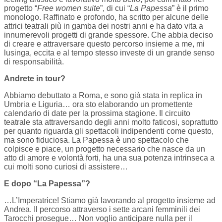
progetto “
Free women suite
”, di cui “
La Papessa
” è il primo
monologo. Raffinato e profondo, ha scritto per alcune delle
attrici teatrali più in gamba dei nostri anni e ha dato vita a
innumerevoli progetti di grande spessore. Che abbia deciso
di creare e attraversare questo percorso insieme a me, mi
lusinga, eccita e al tempo stesso investe di un grande senso
di responsabilità.
Andrete in tour?
Abbiamo debuttato a Roma, e sono già stata in replica in
Umbria e Liguria… ora sto elaborando un promettente
calendario di date per la prossima stagione. Il circuito
teatrale sta attraversando degli anni molto faticosi, soprattutto
per quanto riguarda gli spettacoli indipendenti come questo,
ma sono fiduciosa. La Papessa è uno spettacolo che
colpisce e piace, un progetto necessario che nasce da un
atto di amore e volontà forti, ha una sua potenza intrinseca a
cui molti sono curiosi di assistere…
E dopo “La Papessa”?
…L’Imperatrice! Stiamo già lavorando al progetto insieme ad
Andrea. Il percorso attraverso i sette arcani femminili dei
Tarocchi prosegue… Non voglio anticipare nulla per il