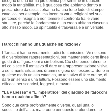
bisogno di una forma più definita per sentirne in qualche
modo la tangibilità, ma è qualcosa che abbiamo dentro a
prescindere da essa. Johanna ha una forte fede di stampo
cattolico, per esempio, ma incontra varie religioni nel suo
percorso e insegna a non temere il confronto fra le varie
strutture, perché le fondamenta di un credo abitano ciascuna
allo stesso modo. La spiritualità è trasversale e universale.
I tarocchi hanno una qualche ispirazione?
I Tarocchi hanno veramente radici lontanissime. Ve ne sono
di diversissime rappresentazioni, pur mantenendo certe linee
guida di raffigurazioni e simbolismi. Ciò che personalmente
mi colpisce è il tentativo di dare una rappresentazione visiva
a sentimenti, situazioni, drammi e gioie dell’essere… Sono in
qualche modo un atto catartico, un tentativo di fare ordine, di
dare un senso e una lettura. Possono essere uno strumento
efficace per scoprirsi, leggersi, ritrovarsi…
“La Papessa” e “L’Imperatrice” del giardino dei tarocchi
hanno qualche affinità?
Sono due carte profondamente diverse, quasi una lo
specchio dell’altra, ma proprio per questo profondamente