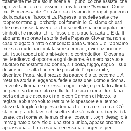
totalmente me che sto in scena e il pubblico che assiste, che
ogni volta mi dice di esserci ritrovato come “
travolto
”. Come
me. È interessante. Con Andrea ci siamo interrogati partendo
dalla carta dei Tarocchi La Papessa, una delle sette che
rappresentano gli archetipi del femminile. Ci siamo chiesti
che cosa fosse davvero racchiuso nella sua iconografia, nei
simboli che mostra, chi ci fosse dietro quella carta… E da lì
abbiamo esplorato la storia della Papessa Giovanna, non a
caso relegata a mito e cancellata dalla Chiesa… e l’abbiamo
messa a nudo, raccontata senza fronzoli, evidenziandone
tutti i suoi aspetti più ambivalenti e contraddittori. Giovanna
nel Medioevo si oppone a ogni dettame, è un’eroina: vuole
studiare nonostante sia donna, si ribella, fugge, segue il suo
desiderio… e alla fine rende possibile l’impossibile,
diventare Papa. Ma il prezzo da pagare è alto, eccome… A
metà tra storia e leggenda, fede e passione, uomo e donna,
lei vuole affermare sé stessa a ogni costo, e per farlo affronta
un percorso tormentato e difficile. La sua ricerca identitaria
parla dritto a ciascuno di noi e con Carmen di Marzo, la
regista, abbiamo voluto restituire lo spessore e al tempo
stesso la fragilità di questa donna che cerca e si cerca. C’è
stato un grande lavoro di scelta sulle sfumature e i registri da
usare, così come sulle musiche e i costumi…ogni dettaglio è
immaginato a servizio di una storia unica, appassionante e
appassionata. È una storia necessaria e urgente, per