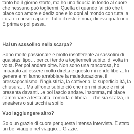
tanto ho il giorno storto, ma ho una fiducia in fondo al cuore
che nessuno può togliermi. Quella di quando fai ciò che ti
piace con amore e dedizione e lo doni al mondo con tutta la
cura di cui sei capace. Tutto il resto è noia, diceva qualcuno.
E prima o poi passa.
Hai un sassolino nella scarpa?
Sono molto passionale e molto insofferente ai sassolini di
qualsiasi tipo… per cui tendo a togliermeli subito, di volta in
volta. Per poi andare oltre. Non sono una rancorosa, ho
imparato ad essere molto diretta e questo mi rende libera. In
generale mi fanno arrabbiare la maleducazione, il
pressapochismo, l’ingiustizia, la cattiveria, la superficialità, la
chiusura… Ma affronto subito ciò che non mi piace e mi si
presenta davanti…e poi lascio andare. Insomma, mi piace
camminare a testa alta, comoda e libera… che sia scalza, in
sneakers o sui tacchi a spillo!
Vuoi aggiungere altro?
Solo un grazie di cuore per questa intensa intervista. È stato
un bel viaggio nel viaggio… Grazie.