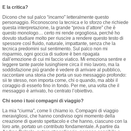
E la critica?
Dicono che sul palco “
incarno
” letteralmente questo
personaggio. Riconoscono la tecnica e lo sforzo che richiede
questa interpretazione, la grande “prova d’attore” che è
questo monologo… certo mi rende orgogliosa, perché ho
dovuto studiare molto per riuscire a rendere questo testo di
spessore così fluido, naturale, impattante, senza che la
tecnica predomini sul sentimento. Sul palco non mi
risparmio, ogni goccia di sudore è ben ripagata
dall’emozione di cui mi faccio viatico. Mi emoziona sentire e
leggere tante parole lusinghiere circa il mio lavoro, ma la
soddisfazione più grande è vedere di arrivare al pubblico,
raccontare una storia che porta un suo messaggio profondo:
sii te stesso, non importa come, chi o quando, ma abbi il
coraggio di esserlo fino in fondo. Per me, una volta che il
messaggio è arrivato, ho centrato l’obiettivo.
Chi sono i tuoi compagni di viaggio?
La mia “ciurma”, come li chiamo io. Compagni di viaggio
meravigliosi, che hanno condiviso ogni momento della
creazione di questo spettacolo e che hanno, ciascuno con la
loro arte, portato un contributo fondamentale. A partire da