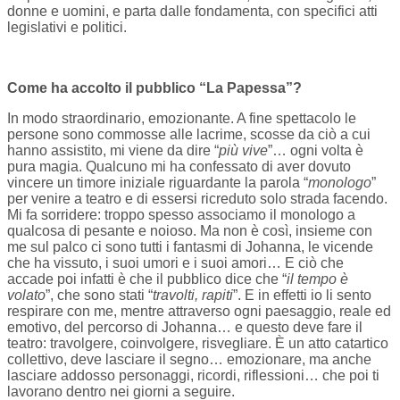
donne e uomini, e parta dalle fondamenta, con specifici atti
legislativi e politici.
Come ha accolto il pubblico “La Papessa”?
In modo straordinario, emozionante. A fine spettacolo le
persone sono commosse alle lacrime, scosse da ciò a cui
hanno assistito, mi viene da dire “
più vive
”… ogni volta è
pura magia. Qualcuno mi ha confessato di aver dovuto
vincere un timore iniziale riguardante la parola “
monologo
”
per venire a teatro e di essersi ricreduto solo strada facendo.
Mi fa sorridere: troppo spesso associamo il monologo a
qualcosa di pesante e noioso. Ma non è così, insieme con
me sul palco ci sono tutti i fantasmi di Johanna, le vicende
che ha vissuto, i suoi umori e i suoi amori… E ciò che
accade poi infatti è che il pubblico dice che “
il tempo è
volato
”, che sono stati “
travolti, rapiti
”. E in effetti io li sento
respirare con me, mentre attraverso ogni paesaggio, reale ed
emotivo, del percorso di Johanna… e questo deve fare il
teatro: travolgere, coinvolgere, risvegliare. È un atto catartico
collettivo, deve lasciare il segno… emozionare, ma anche
lasciare addosso personaggi, ricordi, riflessioni… che poi ti
lavorano dentro nei giorni a seguire.