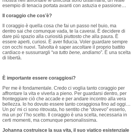
mostra nell’affrontare le difficoltà sono disarmanti, un reale
esempio di tenacia portata avanti con astuzia e passione…
Il coraggio che cos’è?
Il coraggio è quella cosa che fai un passo nel buio, ma
dentro sai che comunque vada, te la caverai. È decidere di
dare più spazio alla curiosità piuttosto che alla paura. È
essere aperti, curiosi. È aver fiducia. Voler guardare sempre
con occhi nuovi. Talvolta è saper ascoltare il proprio battito
cardiaco e sussurrargli “
va tutto bene, andiamo
”. È una scelta
di libertà.
È importante essere coraggiosi?
Per me è fondamentale. Credo ci voglia tanto coraggio per
affrontare la vita e viverla a pieno. Per guardarsi dentro, per
fronteggiare ciò che accade e per andare incontro alla vera
bellezza. Io ho dovuto essere tanto coraggiosa fino ad oggi…
Un po’ mi ci sono ritrovata, ho sentito che “
dovevo
” esserlo,
ma un po’ l’ho scelto. Il coraggio è una scelta, necessaria in
certi momenti, ma comunque personalissima.
Johanna costruisce la sua vita, il suo viatico esistenziale