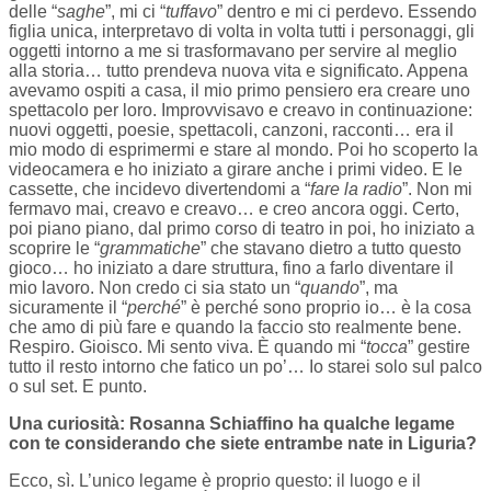
delle “
saghe
”, mi ci “
tuffavo
” dentro e mi ci perdevo. Essendo
figlia unica, interpretavo di volta in volta tutti i personaggi, gli
oggetti intorno a me si trasformavano per servire al meglio
alla storia… tutto prendeva nuova vita e significato. Appena
avevamo ospiti a casa, il mio primo pensiero era creare uno
spettacolo per loro. Improvvisavo e creavo in continuazione:
nuovi oggetti, poesie, spettacoli, canzoni, racconti… era il
mio modo di esprimermi e stare al mondo. Poi ho scoperto la
videocamera e ho iniziato a girare anche i primi video. E le
cassette, che incidevo divertendomi a “
fare la radio
”. Non mi
fermavo mai, creavo e creavo… e creo ancora oggi. Certo,
poi piano piano, dal primo corso di teatro in poi, ho iniziato a
scoprire le “
grammatiche
” che stavano dietro a tutto questo
gioco… ho iniziato a dare struttura, fino a farlo diventare il
mio lavoro. Non credo ci sia stato un “
quando
”, ma
sicuramente il “
perché
” è perché sono proprio io… è la cosa
che amo di più fare e quando la faccio sto realmente bene.
Respiro. Gioisco. Mi sento viva. È quando mi “
tocca
” gestire
tutto il resto intorno che fatico un po’… Io starei solo sul palco
o sul set. E punto.
Una curiosità: Rosanna Schiaffino ha qualche legame
con te considerando che siete entrambe nate in Liguria?
Ecco, sì. L’unico legame è proprio questo: il luogo e il