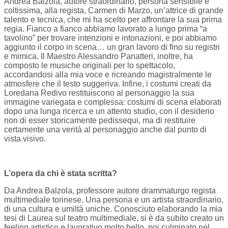
Andrea Balzola, autore straordinario, persona sensibile e
coltissima, alla regista, Carmen di Marzo, un’attrice di grande
talento e tecnica, che mi ha scelto per affrontare la sua prima
regia. Fianco a fianco abbiamo lavorato a lungo prima “a
tavolino” per trovare intenzioni e intonazioni, e poi abbiamo
aggiunto il corpo in scena… un gran lavoro di fino su registri
e mimica. Il Maestro Alessandro Panatteri, inoltre, ha
composto le musiche originali per lo spettacolo,
accordandosi alla mia voce e ricreando magistralmente le
atmosfere che il testo suggeriva. Infine, i costumi creati da
Loredana Redivo restituiscono al personaggio la sua
immagine variegata e complessa: costumi di scena elaborati
dopo una lunga ricerca e un attento studio, con il desiderio
non di esser storicamente pedissequi, ma di restituire
certamente una verità al personaggio anche dal punto di
vista visivo.
L’opera da chi è stata scritta?
Da Andrea Balzola, professore autore drammaturgo regista
multimediale torinese. Una persona e un artista straordinario,
di una cultura e umiltà uniche. Conosciuto elaborando la mia
tesi di Laurea sul teatro multimediale, si è da subito creato un
feeling artistico e lavorativo molto bello, poi culminato nel