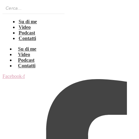
Su di me
Video
Podcast
Contatti
Su di me
Video
Podcast
Contatti
Facebook-f