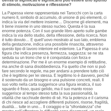
densa di significati e significanti può essere uno spunto
di stimolo, motivazione e riflessione?
La Papessa viene rappresentata nei Tarocchi con la carta
numero II, simbolo di accumulo, di unione di più elementi, ci
indica la via del mettere insieme… Discerne gli elementi, ma
li tiene insieme in uno stesso nucleo. Questa è la sua
enorme potenza. Con il suo grande libro aperto sulle gambe
indica la via dello studio, della riflessione, della ricerca. Non
è tutto dovuto… E quell’uovo mostrato al suo lato, emblema
della gestazione, indica una possibile rinascita, attraverso
questo tipo di lavoro interiore ed esteriore. La Papessa è una
figura che indica presenza, fermezza, saggezza: se ne sta
seduta su un trono che si è conquistata con forza e
determinazione. Per me è un enorme esempio di rettitudine,
ma anche di sana disobbedienza. Fa quello che non si può
fare secondo le regole, ma per andarsi a prendere tutto ciò
che è legittimo per lei stessa. E legittimo lo è davvero, perché
è sostenuto da un bisogno e una pulsione concreti, reali. Il
suo volto nella carta suggerisce una figura ieratica, il suo
sguardo è fisso, quasi gelido, ma il suo manto rosso
suggerisce al tempo stesso tutta la sua passionalità, la
vitalità che racchiude dentro di sé. Ha la potenza e il carisma
di chi riesce ad accogliere differenti pulsioni, risorse, fragilità,
dualità… tutte in uno… Il coraggio e la “
sfrontatezza
” che