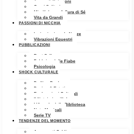
Amore & Relazioni
Cuori Solitari
Mindfulness & Cura di Sé
Vita da Grandi
PASSIONI DI NICCHIA
Ispirazioni per le Nozze
Vibrazioni Equestri
PUBBLICAZIONI
Best Seller
Fabbrica delle Fiabe
Psicologia
SHOCK CULTURALE
Da Non Perdere
Design & Estetica
Esplorazioni Culturali
Il Notaio in pillole
L’Angolo della Biblioteca
Note Musicali
Serie TV
TENDENZE DEL MOMENTO
Argomenti Caldi