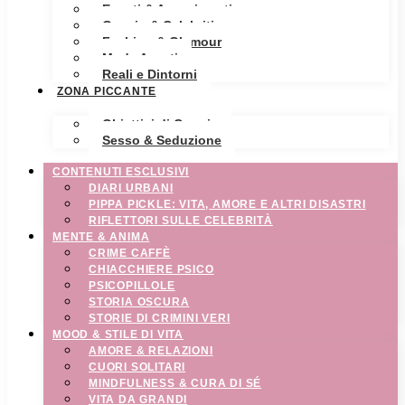
Eventi & Avvenimenti
Gossip & Celebrities
Fashion & Glamour
Moda Avanti
Reali e Dintorni
ZONA PICCANTE
Obiettivi di Coppia
Sesso & Seduzione
CONTENUTI ESCLUSIVI
DIARI URBANI
PIPPA PICKLE: VITA, AMORE E ALTRI DISASTRI
RIFLETTORI SULLE CELEBRITÀ
MENTE & ANIMA
CRIME CAFFÈ
CHIACCHIERE PSICO
PSICOPILLOLE
STORIA OSCURA
STORIE DI CRIMINI VERI
MOOD & STILE DI VITA
AMORE & RELAZIONI
CUORI SOLITARI
MINDFULNESS & CURA DI SÉ
VITA DA GRANDI