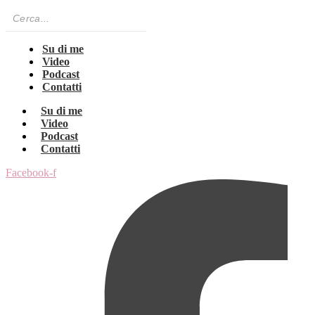
Su di me
Video
Podcast
Contatti
Su di me
Video
Podcast
Contatti
Facebook-f