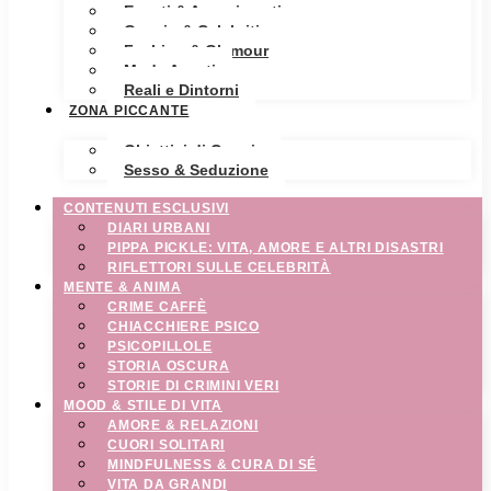
Eventi & Avvenimenti
Gossip & Celebrities
Fashion & Glamour
Moda Avanti
Reali e Dintorni
ZONA PICCANTE
Obiettivi di Coppia
Sesso & Seduzione
CONTENUTI ESCLUSIVI
DIARI URBANI
PIPPA PICKLE: VITA, AMORE E ALTRI DISASTRI
RIFLETTORI SULLE CELEBRITÀ
MENTE & ANIMA
CRIME CAFFÈ
CHIACCHIERE PSICO
PSICOPILLOLE
STORIA OSCURA
STORIE DI CRIMINI VERI
MOOD & STILE DI VITA
AMORE & RELAZIONI
CUORI SOLITARI
MINDFULNESS & CURA DI SÉ
VITA DA GRANDI