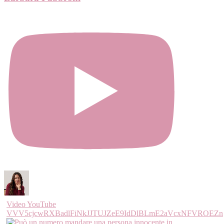
Video YouTube
VVV5cjcwRXBadlFiNkJJTUJZeE9IdDlBLmE2aVcxNFVROEZn