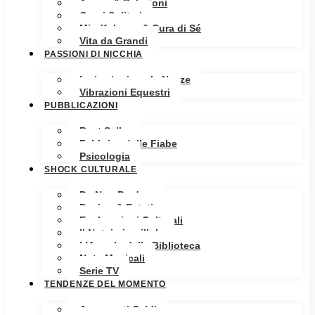
Amore & Relazioni
Cuori Solitari
Mindfulness & Cura di Sé
Vita da Grandi
PASSIONI DI NICCHIA
Ispirazioni per le Nozze
Vibrazioni Equestri
PUBBLICAZIONI
Best Seller
Fabbrica delle Fiabe
Psicologia
SHOCK CULTURALE
Da Non Perdere
Design & Estetica
Esplorazioni Culturali
Il Notaio in pillole
L’Angolo della Biblioteca
Note Musicali
Serie TV
TENDENZE DEL MOMENTO
Argomenti Caldi