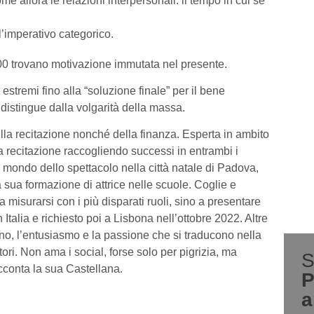
e allora le relazioni interpersonali: il tempo in cui se
 l’imperativo categorico.
500 trovano motivazione immutata nel presente.
i estremi fino alla “soluzione finale” per il bene
distingue dalla volgarità della massa.
lla recitazione nonché della finanza. Esperta in ambito
 recitazione raccogliendo successi in entrambi i
mondo dello spettacolo nella città natale di Padova,
sua formazione di attrice nelle scuole. Coglie e
misurarsi con i più disparati ruoli, sino a presentare
talia e richiesto poi a Lisbona nell’ottobre 2022. Altre
gno, l’entusiasmo e la passione che si traducono nella
tori. Non ama i social, forse solo per pigrizia, ma
S
acconta la sua Castellana.
P
a