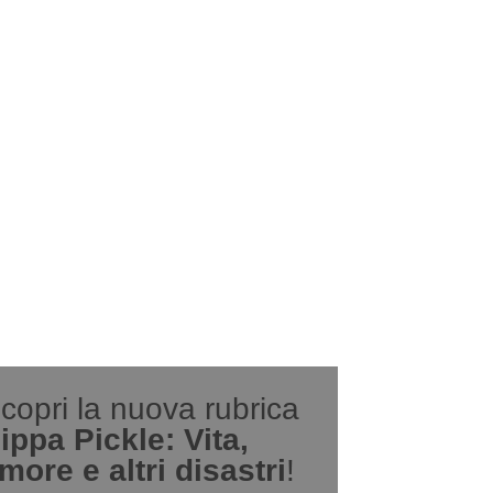
copri la nuova rubrica
ippa Pickle: Vita,
more e altri disastri
!