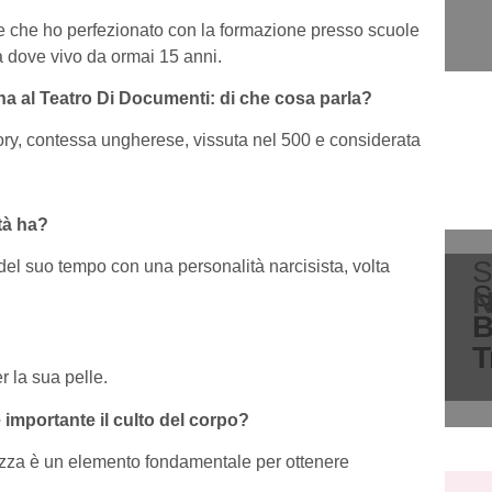
ne che ho perfezionato con la formazione presso scuole
 dove vivo da ormai 15 anni.
na al Teatro Di Documenti: di che cosa parla?
thory, contessa ungherese, vissuta nel 500 e considerata
tà ha?
S
el suo tempo con una personalità narcisista, volta
S
N
B
T
 la sua pelle.
importante il culto del corpo?
lezza è un elemento fondamentale per ottenere