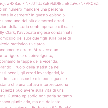
cjcwRXBadlFiNkJJTUJZeE9IdDlBLmE2aVcxNFVROEZn