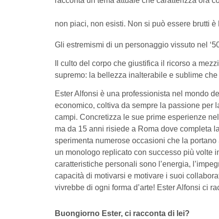
racconta un tema attuale che caratterizza ora com
non piaci, non esisti. Non si può essere brutti è
Gli estremismi di un personaggio vissuto nel ‘
Il culto del corpo che giustifica il ricorso a mezz
supremo: la bellezza inalterabile e sublime che 
Ester Alfonsi è una professionista nel mondo de
economico, coltiva da sempre la passione per la
campi. Concretizza le sue prime esperienze nel 
ma da 15 anni risiede a Roma dove completa la 
sperimenta numerose occasioni che la portano a 
un monologo replicato con successo più volte in I
caratteristiche personali sono l’energia, l’impe
capacità di motivarsi e motivare i suoi collabora
vivrebbe di ogni forma d’arte! Ester Alfonsi ci r
Buongiorno Ester, ci racconta di lei?