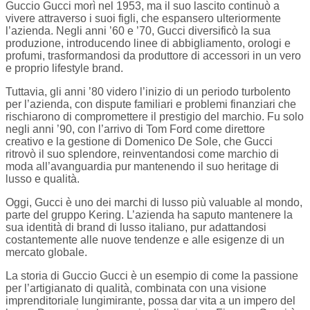
Guccio Gucci morì nel 1953, ma il suo lascito continuò a
vivere attraverso i suoi figli, che espansero ulteriormente
l’azienda. Negli anni ’60 e ’70, Gucci diversificò la sua
produzione, introducendo linee di abbigliamento, orologi e
profumi, trasformandosi da produttore di accessori in un vero
e proprio lifestyle brand.
Tuttavia, gli anni ’80 videro l’inizio di un periodo turbolento
per l’azienda, con dispute familiari e problemi finanziari che
rischiarono di compromettere il prestigio del marchio. Fu solo
negli anni ’90, con l’arrivo di Tom Ford come direttore
creativo e la gestione di Domenico De Sole, che Gucci
ritrovò il suo splendore, reinventandosi come marchio di
moda all’avanguardia pur mantenendo il suo heritage di
lusso e qualità.
Oggi, Gucci è uno dei marchi di lusso più valuable al mondo,
parte del gruppo Kering. L’azienda ha saputo mantenere la
sua identità di brand di lusso italiano, pur adattandosi
costantemente alle nuove tendenze e alle esigenze di un
mercato globale.
La storia di Guccio Gucci è un esempio di come la passione
per l’artigianato di qualità, combinata con una visione
imprenditoriale lungimirante, possa dar vita a un impero del