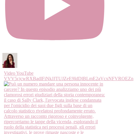
Video YouTube
VVV5cjcwRXBadlFiNkJJTUJZeE9IdDlBLmE2aVcxNFVROEZn