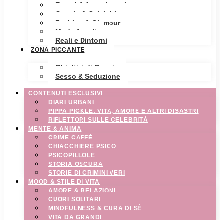
Eventi & Avvenimenti
Gossip & Celebrities
Fashion & Glamour
Moda Avanti
Reali e Dintorni
ZONA PICCANTE
Obiettivi di Coppia
Sesso & Seduzione
CONTENUTI ESCLUSIVI
DIARI URBANI
PIPPA PICKLE: VITA, AMORE E ALTRI DISASTRI
RIFLETTORI SULLE CELEBRITÀ
MENTE & ANIMA
CRIME CAFFÈ
CHIACCHIERE PSICO
PSICOPILLOLE
STORIA OSCURA
STORIE DI CRIMINI VERI
MOOD & STILE DI VITA
AMORE & RELAZIONI
CUORI SOLITARI
MINDFULNESS & CURA DI SÉ
VITA DA GRANDI