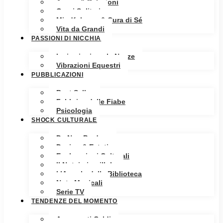
Amore & Relazioni
Cuori Solitari
Mindfulness & Cura di Sé
Vita da Grandi
PASSIONI DI NICCHIA
Ispirazioni per le Nozze
Vibrazioni Equestri
PUBBLICAZIONI
Best Seller
Fabbrica delle Fiabe
Psicologia
SHOCK CULTURALE
Da Non Perdere
Design & Estetica
Esplorazioni Culturali
Il Notaio in pillole
L’Angolo della Biblioteca
Note Musicali
Serie TV
TENDENZE DEL MOMENTO
Argomenti Caldi