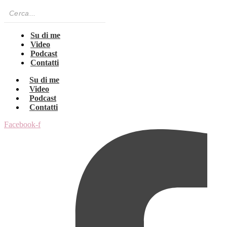
Su di me
Video
Podcast
Contatti
Su di me
Video
Podcast
Contatti
Facebook-f