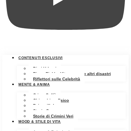
CONTENUTI ESCLUSIVI
Diari Urbani
Pippa Pickle: Vita, amore e altri disastri
Riflettori sulle Celebrità
MENTE & ANIMA
Crime Caffè
Chiacchiere Psico
Psicopillole
Storia Oscura
Storie di Crimini Veri
MOOD & STILE DI VITA