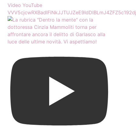
Video YouTube
VVV5cjcwRXBadlFiNkJJTUJZeE9IdDlBLmJ4ZFZ5c192dj