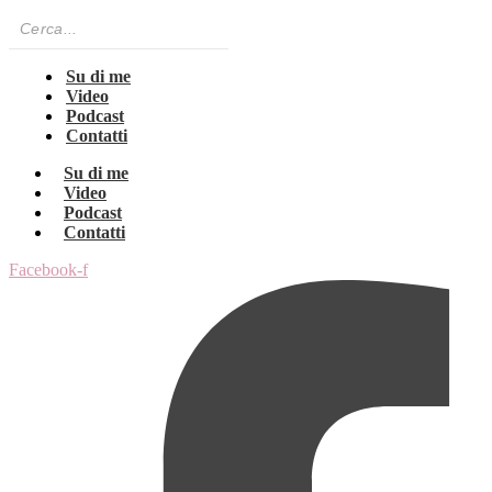
Su di me
Video
Podcast
Contatti
Su di me
Video
Podcast
Contatti
Facebook-f