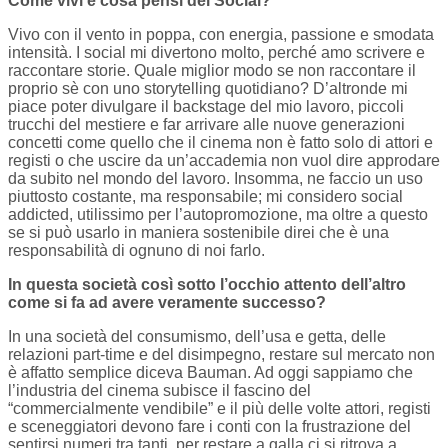
Come vivi e cosa pensi dei Social?
Vivo con il vento in poppa, con energia, passione e smodata
intensità. I social mi divertono molto, perché amo scrivere e
raccontare storie. Quale miglior modo se non raccontare il
proprio sè con uno storytelling quotidiano? D’altronde mi
piace poter divulgare il backstage del mio lavoro, piccoli
trucchi del mestiere e far arrivare alle nuove generazioni
concetti come quello che il cinema non è fatto solo di attori e
registi o che uscire da un’accademia non vuol dire approdare
da subito nel mondo del lavoro. Insomma, ne faccio un uso
piuttosto costante, ma responsabile; mi considero social
addicted, utilissimo per l’autopromozione, ma oltre a questo
se si può usarlo in maniera sostenibile direi che è una
responsabilità di ognuno di noi farlo.
In questa società così sotto l’occhio attento dell’altro
come si fa ad avere veramente successo?
In una società del consumismo, dell’usa e getta, delle
relazioni part-time e del disimpegno, restare sul mercato non
è affatto semplice diceva Bauman. Ad oggi sappiamo che
l’industria del cinema subisce il fascino del
“commercialmente vendibile” e il più delle volte attori, registi
e sceneggiatori devono fare i conti con la frustrazione del
sentirsi numeri tra tanti, per restare a galla ci si ritrova a