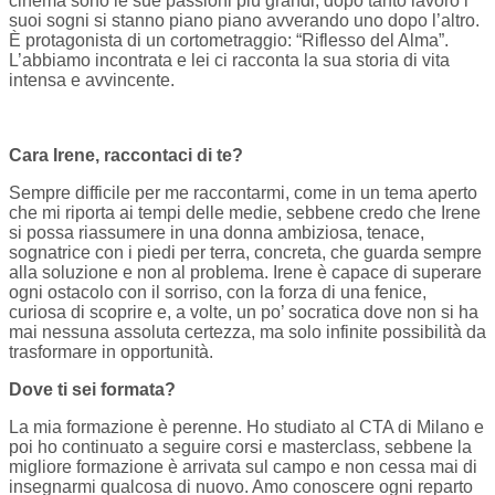
cinema sono le sue passioni più grandi, dopo tanto lavoro i
suoi sogni si stanno piano piano avverando uno dopo l’altro.
È protagonista di un cortometraggio: “Riflesso del Alma”.
L’abbiamo incontrata e lei ci racconta la sua storia di vita
intensa e avvincente.
Cara Irene, raccontaci di te?
Sempre difficile per me raccontarmi, come in un tema aperto
che mi riporta ai tempi delle medie, sebbene credo che Irene
si possa riassumere in una donna ambiziosa, tenace,
sognatrice con i piedi per terra, concreta, che guarda sempre
alla soluzione e non al problema. Irene è capace di superare
ogni ostacolo con il sorriso, con la forza di una fenice,
curiosa di scoprire e, a volte, un po’ socratica dove non si ha
mai nessuna assoluta certezza, ma solo infinite possibilità da
trasformare in opportunità.
Dove ti sei formata?
La mia formazione è perenne. Ho studiato al CTA di Milano e
poi ho continuato a seguire corsi e masterclass, sebbene la
migliore formazione è arrivata sul campo e non cessa mai di
insegnarmi qualcosa di nuovo. Amo conoscere ogni reparto