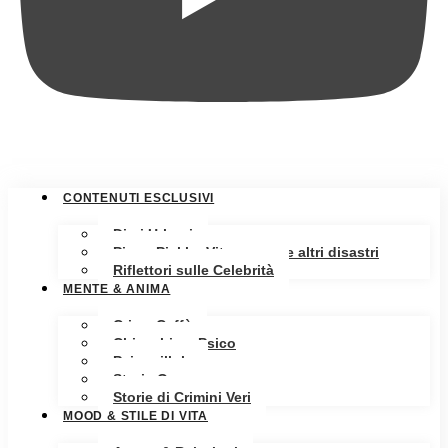
CONTENUTI ESCLUSIVI
Diari Urbani
Pippa Pickle: Vita, amore e altri disastri
Riflettori sulle Celebrità
MENTE & ANIMA
Crime Caffè
Chiacchiere Psico
Psicopillole
Storia Oscura
Storie di Crimini Veri
MOOD & STILE DI VITA