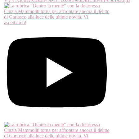
VVV5cjcwRXBadlFiNkJJTUJZeE9IdDlBLmJ4ZFZ5c192djlB