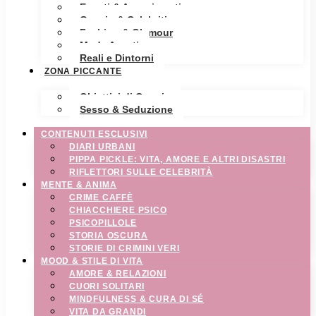
Eventi & Avvenimenti
Gossip & Celebrities
Fashion & Glamour
Moda Avanti
Reali e Dintorni
ZONA PICCANTE
Obiettivi di Coppia
Sesso & Seduzione
CONTENUTI ESCLUSIVI
DIARI URBANI
PIPPA PICKLE: VITA, AMORE E ALTRI DISASTRI
RIFLETTORI SULLE CELEBRITÀ
MENTE & ANIMA
CRIME CAFFÈ
CHIACCHIERE PSICO
PSICOPILLOLE
STORIA OSCURA
STORIE DI CRIMINI VERI
MOOD & STILE DI VITA
AMORE & RELAZIONI
CUORI SOLITARI
MINDFULNESS & CURA DI SÉ
VITA DA GRANDI