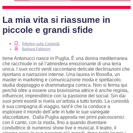
La mia vita si riassume in
piccole e grandi sfide
Riflettori sulle Celebrità
Barbara Fabbroni
Irene Antonucci nasce in Puglia. È una donna mediterranea
che racchiude in sé l’atmosfera emozionante di una terra
unica. I suoi occhi verdi raccontano delicate declinazioni che
riportano a narrazioni intense. Una laurea in filosofia, un
master in marketing e comunicazione moda e spettacolo,
studia doppiaggio e drammaturgia comica. Non si ferma qui
perché oltre a essere una bravissima attrice è anche regista,
influencer, imprenditrice con la passione del social. Sin dai
suoi primi esordi si rivela un’artista a tutto tondo. La curiosità
è sua compagna di viaggio, tant’è che la conduce a
esplorare il mondo dell’arte in tutte le sue variegate
sfaccettature. Dalla Puglia approda nei primi palcoscenici
con il canto, con la moda, fino a quando diventare
conduttrice di numerosi show live e musical. Il teatro, il