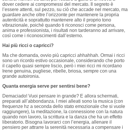
dover cedere ai compromessi del mercato. Il segreto è
l’essere attenti, sul pezzo, su ciò che accade nel mercato, ma
guardare anche oltre l’orizzonte per mantenere la propria
autenticità e soprattutto mantenere alto il proprio tono
vibrazionale, poiché quando ti riconosci come persona,
anima e professionista, i risultati non tarderanno ad arrivare,
così come i riconoscimenti dall’esterno.
Hai più ricci o capricci?
Ma che domanda, ovvio più capricci ahhahhah. Ormai i ricci
sono un ricordo estivo occasionale, considerando che porto
il capello quasi sempre liscio, però i miei ricci mi ricordano
Irene genuina, pugliese, ribelle, briosa, sempre con una
grande autoironia.
Quanta energia serve per sentirsi bene?
Demaciado! Vuoi pensare in grande? E allora schermati,
preparati all’abbondanza. I miei alleati sono la musica (con
frequenze hz a seconda dello stato emozionale che si vuole
raggiungere), la meditazione, la connessione con la natura
quando non lavoro, la scrittura e la danza che ha un effetto
liberatorio. Bisogna lavorarci con l’energia, allenare il
pensiero per attrarre la serenità necessaria a compensare i