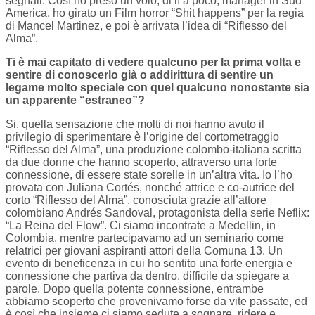
segnali. Così ho preso un volo, di lì a poco, manager in Sud
America, ho girato un Film horror “Shit happens” per la regia
di Mancel Martinez, e poi è arrivata l’idea di “Riflesso del
Alma”.
Ti è mai capitato di vedere qualcuno per la prima volta e
sentire di conoscerlo già o addirittura di sentire un
legame molto speciale con quel qualcuno nonostante sia
un apparente “estraneo”?
Si, quella sensazione che molti di noi hanno avuto il
privilegio di sperimentare è l’origine del cortometraggio
“Riflesso del Alma”, una produzione colombo-italiana scritta
da due donne che hanno scoperto, attraverso una forte
connessione, di essere state sorelle in un’altra vita. Io l’ho
provata con Juliana Cortés, nonché attrice e co-autrice del
corto “Riflesso del Alma”, conosciuta grazie all’attore
colombiano Andrés Sandoval, protagonista della serie Neflix:
“La Reina del Flow”. Ci siamo incontrate a Medellin, in
Colombia, mentre partecipavamo ad un seminario come
relatrici per giovani aspiranti attori della Comuna 13. Un
evento di beneficenza in cui ho sentito una forte energia e
connessione che partiva da dentro, difficile da spiegare a
parole. Dopo quella potente connessione, entrambe
abbiamo scoperto che provenivamo forse da vite passate, ed
è così che insieme ci siamo sedute a sognare, ridere e