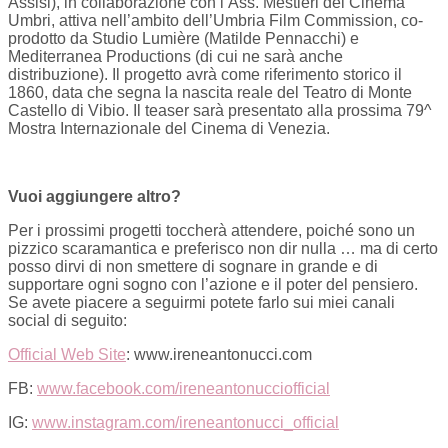
Assisi), in collaborazione con l’Ass. Mestieri del Cinema
Umbri, attiva nell’ambito dell’Umbria Film Commission, co-
prodotto da Studio Lumière (Matilde Pennacchi) e
Mediterranea Productions (di cui ne sarà anche
distribuzione). Il progetto avrà come riferimento storico il
1860, data che segna la nascita reale del Teatro di Monte
Castello di Vibio. Il teaser sarà presentato alla prossima 79^
Mostra Internazionale del Cinema di Venezia.
Vuoi aggiungere altro?
Per i prossimi progetti toccherà attendere, poiché sono un
pizzico scaramantica e preferisco non dir nulla … ma di certo
posso dirvi di non smettere di sognare in grande e di
supportare ogni sogno con l’azione e il poter del pensiero.
Se avete piacere a seguirmi potete farlo sui miei canali
social di seguito:
Official Web Site
: www.ireneantonucci.com
FB:
www.facebook.com/ireneantonucciofficial
IG:
www.instagram.com/ireneantonucci_official