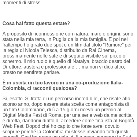
momenti di stress…
C
o
sa hai fatto questa estate?
A proposito di riconnessione con natura, mare e origini, sono
stata nella mia terra, in Puglia dalla mia famiglia. E poi nel
frattempo ho girato due spot e un film dal titolo “Rumore” per
la regia di Nicola Telesca, distribuito da Rai Cinema,
prossimamente nelle sale e di seguito visibile sul piccolo
schermo. Il mio ruolo è quello di Natalya, braccio destro del
Direttore, austera e professionale … ma non vi dico altro,
presto ne sentirete parlare.
È in uscita un tuo lavoro in una co-produzione Italia-
Colombia, ci racconti qualcosa?
Si, esatto. Si tratta di un percorso incredibile, che risale allo
scorso anno, dopo essere stata scelta come antagonista di
un film Colombiano, di lì a 15 giorni ricevo un premio al
Digital Media Fest di Roma, per una serie web da me scritta
e diretta, dandomi diritto di accedere come finalista al Bogotà
Web Fest. Dopodichè ho capito che forse avrei dovuto
scoprire perché la Colombia mi stesse inviando tutti questi