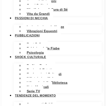
Amore & Relazioni
Cuori Solitari
Mindfulness & Cura di Sé
Vita da Grandi
PASSIONI DI NICCHIA
Ispirazioni per le Nozze
Vibrazioni Equestri
PUBBLICAZIONI
Best Seller
Fabbrica delle Fiabe
Psicologia
SHOCK CULTURALE
Da Non Perdere
Design & Estetica
Esplorazioni Culturali
Il Notaio in pillole
L’Angolo della Biblioteca
Note Musicali
Serie TV
TENDENZE DEL MOMENTO
Argomenti Caldi