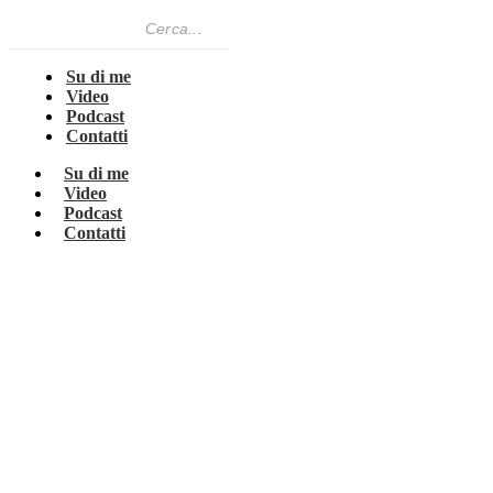
Su di me
Video
Podcast
Contatti
Su di me
Video
Podcast
Contatti