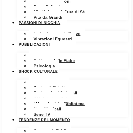
Amore & Relazioni
Cuori Solitari
Mindfulness & Cura di Sé
Vita da Grandi
PASSIONI DI NICCHIA
Ispirazioni per le Nozze
Vibrazioni Equestri
PUBBLICAZIONI
Best Seller
Fabbrica delle Fiabe
Psicologia
SHOCK CULTURALE
Da Non Perdere
Design & Estetica
Esplorazioni Culturali
Il Notaio in pillole
L’Angolo della Biblioteca
Note Musicali
Serie TV
TENDENZE DEL MOMENTO
Argomenti Caldi