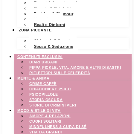
Eventi & Avvenimenti
Gossip & Celebrities
Fashion & Glamour
Moda Avanti
Reali e Dintorni
ZONA PICCANTE
Obiettivi di Coppia
Sesso & Seduzione
CONTENUTI ESCLUSIVI
DIARI URBANI
PIPPA PICKLE: VITA, AMORE E ALTRI DISASTRI
RIFLETTORI SULLE CELEBRITÀ
MENTE & ANIMA
CRIME CAFFÈ
CHIACCHIERE PSICO
PSICOPILLOLE
STORIA OSCURA
STORIE DI CRIMINI VERI
MOOD & STILE DI VITA
AMORE & RELAZIONI
CUORI SOLITARI
MINDFULNESS & CURA DI SÉ
VITA DA GRANDI