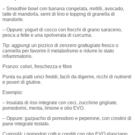
– Smoothie bowl con banana congelata, mirtilli, avocado,
latte di mandorla, semi di lino e topping di granella di
mandorle.
– Oppure: yogurt di cocco con fiocchi di grano saraceno,
pesca a fette e una spolverata di curcuma.
Tip:
aggiungi un pizzico di zenzero grattugiato fresco o
cannella per favorire il metabolismo e ridurre lo stato
infiammatorio.
Pranzo: colori, freschezza e fibre
Punta su piatti unici freddi, facili da digerire, ricchi di nutrienti
e poveri di glutine.
Esempio:
– Insalata di riso integrale con ceci, zucchine grigliate,
pomodorini, menta, limone e olio EVO.
– Oppure: gazpacho di pomodoro e peperone, con crostini di
pane integrale tostato.
Curiosità:
i pomodori cotti e conditi con olio EVO rilasciano