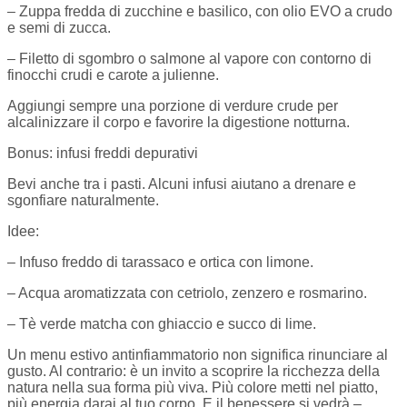
– Zuppa fredda di zucchine e basilico, con olio EVO a crudo
e semi di zucca.
– Filetto di sgombro o salmone al vapore con contorno di
finocchi crudi e carote a julienne.
Aggiungi sempre una porzione di verdure crude per
alcalinizzare il corpo e favorire la digestione notturna.
Bonus: infusi freddi depurativi
Bevi anche tra i pasti. Alcuni infusi aiutano a drenare e
sgonfiare naturalmente.
Idee:
– Infuso freddo di tarassaco e ortica con limone.
– Acqua aromatizzata con cetriolo, zenzero e rosmarino.
– Tè verde matcha con ghiaccio e succo di lime.
Un menu estivo antinfiammatorio non significa rinunciare al
gusto. Al contrario: è un invito a scoprire la ricchezza della
natura nella sua forma più viva. Più colore metti nel piatto,
più energia darai al tuo corpo. E il benessere si vedrà –