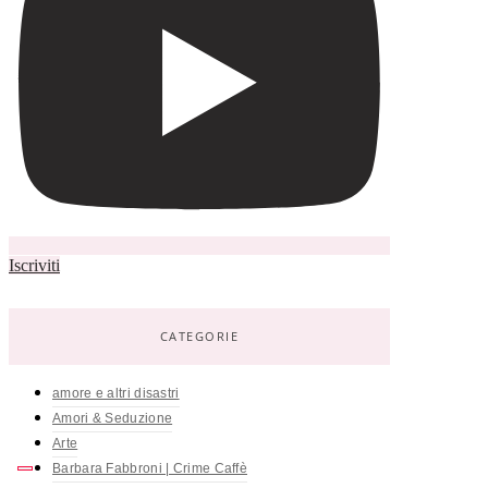
Iscriviti
CATEGORIE
amore e altri disastri
Amori & Seduzione
Arte
Barbara Fabbroni | Crime Caffè