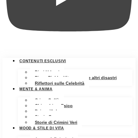
CONTENUTI ESCLUSIVI
Diari Urbani
Pippa Pickle: Vita, amore e altri disastri
Riflettori sulle Celebrità
MENTE & ANIMA
Crime Caffè
Chiacchiere Psico
Psicopillole
Storia Oscura
Storie di Crimini Veri
MOOD & STILE DI VITA