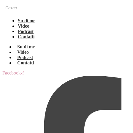
Su di me
Video
Podcast
Contatti
Su di me
Video
Podcast
Contatti
Facebook-f