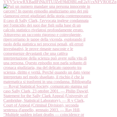
VVV5cjcwRXBadlFiNkJJTUJZeE9IdDlBLmE2aVcxNFVROEZn