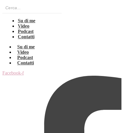
Su di me
Video
Podcast
Contatti
Su di me
Video
Podcast
Contatti
Facebook-f