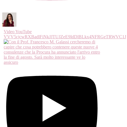
Video YouTube
VVV5cjcwRXBadlFiNkJJTUJZeE9IdDlBLkx4NFRGeTRWVC1J