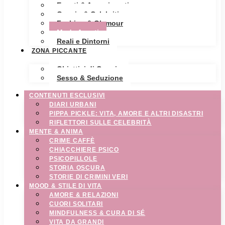
Eventi & Avvenimenti
Gossip & Celebrities
Fashion & Glamour
Moda Avanti
Reali e Dintorni
ZONA PICCANTE
Obiettivi di Coppia
Sesso & Seduzione
CONTENUTI ESCLUSIVI
DIARI URBANI
PIPPA PICKLE: VITA, AMORE E ALTRI DISASTRI
RIFLETTORI SULLE CELEBRITÀ
MENTE & ANIMA
CRIME CAFFÈ
CHIACCHIERE PSICO
PSICOPILLOLE
STORIA OSCURA
STORIE DI CRIMINI VERI
MOOD & STILE DI VITA
AMORE & RELAZIONI
CUORI SOLITARI
MINDFULNESS & CURA DI SÉ
VITA DA GRANDI