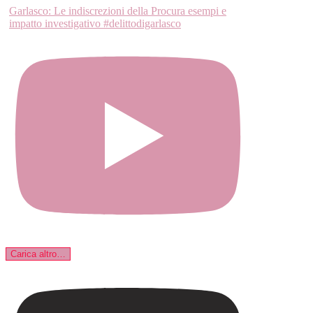
Garlasco: Le indiscrezioni della Procura esempi e
impatto investigativo #delittodigarlasco
Carica altro…