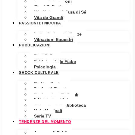
Amore & Relazioni
Cuori Solitari
Mindfulness & Cura di Sé
Vita da Grandi
PASSIONI DI NICCHIA
Ispirazioni per le Nozze
Vibrazioni Equestri
PUBBLICAZIONI
Best Seller
Fabbrica delle Fiabe
Psicologia
SHOCK CULTURALE
Da Non Perdere
Design & Estetica
Esplorazioni Culturali
Il Notaio in pillole
L’Angolo della Biblioteca
Note Musicali
Serie TV
TENDENZE DEL MOMENTO
Argomenti Caldi