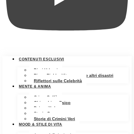
CONTENUTI ESCLUSIVI
Diari Urbani
Pippa Pickle: Vita, amore e altri disastri
Riflettori sulle Celebrità
MENTE & ANIMA
Crime Caffè
Chiacchiere Psico
Psicopillole
Storia Oscura
Storie di Crimini Veri
MOOD & STILE DI VITA