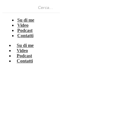
Su di me
Video
Podcast
Contatti
Su di me
Video
Podcast
Contatti