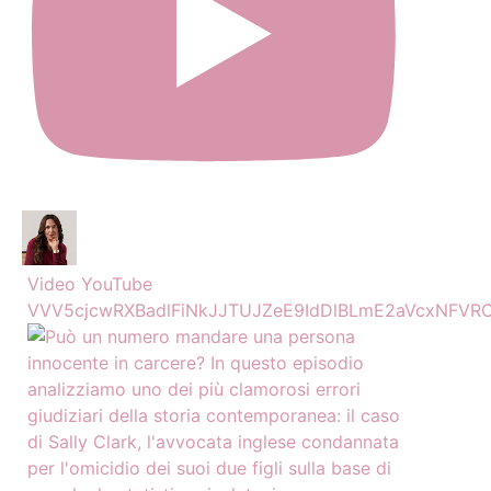
Video YouTube
VVV5cjcwRXBadlFiNkJJTUJZeE9IdDlBLmE2aVcxNFVR