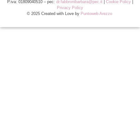
P.iva: 01809040510 – pec:
dr.fabbronibarbara@pec.it
|
Cookie Policy
|
Privacy Policy
© 2025 Created with Love by
Puntoweb Arezzo