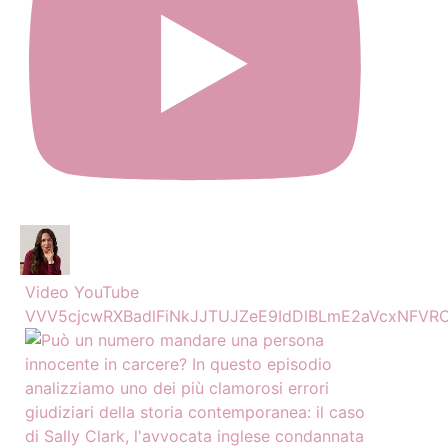
Video YouTube
VVV5cjcwRXBadlFiNkJJTUJZeE9IdDlBLmE2aVcxNFVR