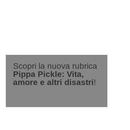
Scopri la nuova rubrica
Pippa Pickle: Vita,
amore e altri disastri
!