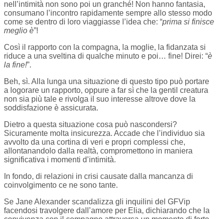
nell’intimità non sono poi un granché! Non hanno fantasia,
consumano l’incontro rapidamente sempre allo stesso modo
come se dentro di loro viaggiasse l’idea che: “
prima si finisce
meglio è
”!
Così il rapporto con la compagna, la moglie, la fidanzata si
riduce a una sveltina di qualche minuto e poi… fine! Direi: “
è
la fine!
”.
Beh, sì. Alla lunga una situazione di questo tipo può portare
a logorare un rapporto, oppure a far sì che la gentil creatura
non sia più tale e rivolga il suo interesse altrove dove la
soddisfazione è assicurata.
Dietro a questa situazione cosa può nascondersi?
Sicuramente molta insicurezza. Accade che l’individuo sia
avvolto da una cortina di veri e propri complessi che,
allontanandolo dalla realtà, compromettono in maniera
significativa i momenti d’intimità.
In fondo, di relazioni in crisi causate dalla mancanza di
coinvolgimento ce ne sono tante.
Se Jane Alexander scandalizza gli inquilini del GFVip
facendosi travolgere dall’amore per Elia, dichiarando che la