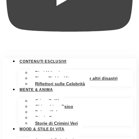
CONTENUTI ESCLUSIVI
Diari Urbani
Pippa Pickle: Vita, amore e altri disastri
Riflettori sulle Celebrità
MENTE & ANIMA
Crime Caffè
Chiacchiere Psico
Psicopillole
Storia Oscura
Storie di Crimini Veri
MOOD & STILE DI VITA