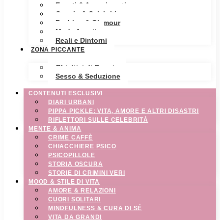
Eventi & Avvenimenti
Gossip & Celebrities
Fashion & Glamour
Moda Avanti
Reali e Dintorni
ZONA PICCANTE
Obiettivi di Coppia
Sesso & Seduzione
CONTENUTI ESCLUSIVI
DIARI URBANI
PIPPA PICKLE: VITA, AMORE E ALTRI DISASTRI
RIFLETTORI SULLE CELEBRITÀ
MENTE & ANIMA
CRIME CAFFÈ
CHIACCHIERE PSICO
PSICOPILLOLE
STORIA OSCURA
STORIE DI CRIMINI VERI
MOOD & STILE DI VITA
AMORE & RELAZIONI
CUORI SOLITARI
MINDFULNESS & CURA DI SÉ
VITA DA GRANDI