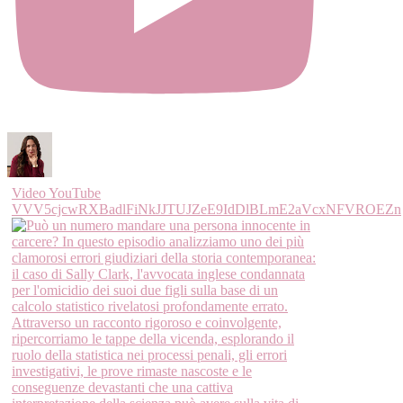
Video YouTube
VVV5cjcwRXBadlFiNkJJTUJZeE9IdDlBLmE2aVcxNFVROEZn