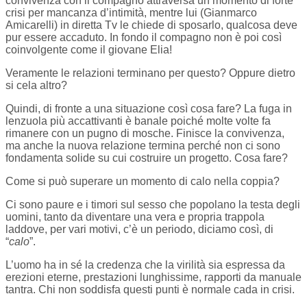
convivenza con il compagno attraversa un momento di forte
crisi per mancanza d’intimità, mentre lui (Gianmarco
Amicarelli) in diretta Tv le chiede di sposarlo, qualcosa deve
pur essere accaduto. In fondo il compagno non è poi così
coinvolgente come il giovane Elia!
Veramente le relazioni terminano per questo? Oppure dietro
si cela altro?
Quindi, di fronte a una situazione così cosa fare? La fuga in
lenzuola più accattivanti è banale poiché molte volte fa
rimanere con un pugno di mosche. Finisce la convivenza,
ma anche la nuova relazione termina perché non ci sono
fondamenta solide su cui costruire un progetto. Cosa fare?
Come si può superare un momento di calo nella coppia?
Ci sono paure e i timori sul sesso che popolano la testa degli
uomini, tanto da diventare una vera e propria trappola
laddove, per vari motivi, c’è un periodo, diciamo così, di
“
calo
”.
L’uomo ha in sé la credenza che la virilità sia espressa da
erezioni eterne, prestazioni lunghissime, rapporti da manuale
tantra. Chi non soddisfa questi punti è normale cada in crisi.