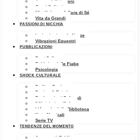
Amore & Relazioni
Cuori Solitari
Mindfulness & Cura di Sé
Vita da Grandi
PASSIONI DI NICCHIA
Ispirazioni per le Nozze
Vibrazioni Equestri
PUBBLICAZIONI
Best Seller
Fabbrica delle Fiabe
Psicologia
SHOCK CULTURALE
Da Non Perdere
Design & Estetica
Esplorazioni Culturali
Il Notaio in pillole
L’Angolo della Biblioteca
Note Musicali
Serie TV
TENDENZE DEL MOMENTO
Argomenti Caldi