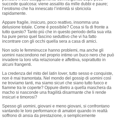
succede qualcosa: viene assalito da mille dubbi e paure;
l’erotismo che ha innescato l’intimità si sbriciola
rapidamente.
Appare fragile, insicuro, poco reattivo, insomma una
delusione totale. Come è possibile? Cosa si fa di fronte a
tutto questo? Tanto più che in questo periodo della sua vita
ha pure perso quel fascino seduttivo che vi ha fatto
incontrare con gli occhi quella sera a casa di amici.
Non solo le femminucce hanno problemi, ma anche gli
uomini nascondono nel proprio intimo un buco nero che può
invadere la loro vita relazionale e affettiva, soprattutto in
alcuni frangenti.
La credenza del mito del
latin lover
, tutto sesso e conquiste,
non è mai tramontata. Nel mondo del gossip di uomini così
ne troviamo tanti, ma siamo sicuri che siano tutto fuoco e
fiamme tra le coperte? Oppure dietro a quella maschera da
macho si nasconde una fragilità disarmante che li rende
insicuri e timorosi?
Spesso gli uomini, giovani e meno giovani, si confrontano
vantando le loro performance di amatori quando in realtà
soffrono di ansia da prestazione, o semplicemente