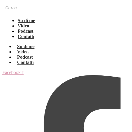
Su di me
Video
Podcast
Contatti
Su di me
Video
Podcast
Contatti
Facebook-f