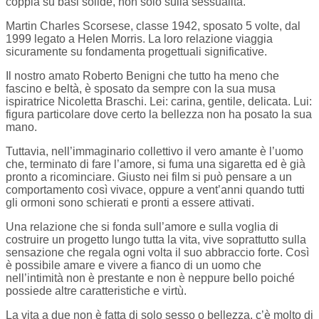
coppia su basi solide, non solo sulla sessualità.
Martin Charles Scorsese, classe 1942, sposato 5 volte, dal
1999 legato a Helen Morris. La loro relazione viaggia
sicuramente su fondamenta progettuali significative.
Il nostro amato Roberto Benigni che tutto ha meno che
fascino e beltà, è sposato da sempre con la sua musa
ispiratrice Nicoletta Braschi. Lei: carina, gentile, delicata. Lui:
figura particolare dove certo la bellezza non ha posato la sua
mano.
Tuttavia, nell’immaginario collettivo il vero amante è l’uomo
che, terminato di fare l’amore, si fuma una sigaretta ed è già
pronto a ricominciare. Giusto nei film si può pensare a un
comportamento così vivace, oppure a vent’anni quando tutti
gli ormoni sono schierati e pronti a essere attivati.
Una relazione che si fonda sull’amore e sulla voglia di
costruire un progetto lungo tutta la vita, vive soprattutto sulla
sensazione che regala ogni volta il suo abbraccio forte. Così
è possibile amare e vivere a fianco di un uomo che
nell’intimità non è prestante e non è neppure bello poiché
possiede altre caratteristiche e virtù.
La vita a due non è fatta di solo sesso o bellezza, c’è molto di