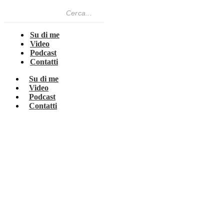
Su di me
Video
Podcast
Contatti
Su di me
Video
Podcast
Contatti