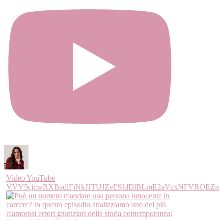
Video YouTube
VVV5cjcwRXBadlFiNkJJTUJZeE9IdDlBLmE2aVcxNFVROEZn