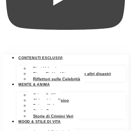
CONTENUTI ESCLUSIVI
Diari Urbani
Pippa Pickle: Vita, amore e altri disastri
Riflettori sulle Celebrità
MENTE & ANIMA
Crime Caffè
Chiacchiere Psico
Psicopillole
Storia Oscura
Storie di Crimini Veri
MOOD & STILE DI VITA