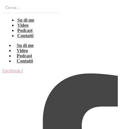
Su di me
Video
Podcast
Contatti
Su di me
Video
Podcast
Contatti
Facebook-f