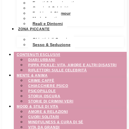
Eventi & Avvenimenti
Gossip & Celebrities
Fashion & Glamour
Moda Avanti
Reali e Dintorni
ZONA PICCANTE
Obiettivi di Coppia
Sesso & Seduzione
CONTENUTI ESCLUSIVI
DIARI URBANI
PIPPA PICKLE: VITA, AMORE E ALTRI DISASTRI
RIFLETTORI SULLE CELEBRITÀ
MENTE & ANIMA
CRIME CAFFÈ
CHIACCHIERE PSICO
PSICOPILLOLE
STORIA OSCURA
STORIE DI CRIMINI VERI
MOOD & STILE DI VITA
AMORE & RELAZIONI
CUORI SOLITARI
MINDFULNESS & CURA DI SÉ
VITA DA GRANDI