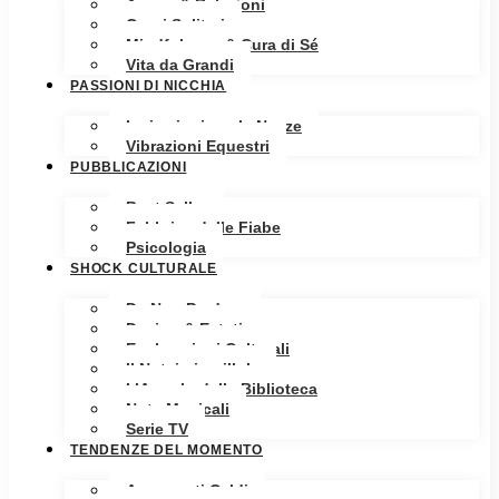
Amore & Relazioni
Cuori Solitari
Mindfulness & Cura di Sé
Vita da Grandi
PASSIONI DI NICCHIA
Ispirazioni per le Nozze
Vibrazioni Equestri
PUBBLICAZIONI
Best Seller
Fabbrica delle Fiabe
Psicologia
SHOCK CULTURALE
Da Non Perdere
Design & Estetica
Esplorazioni Culturali
Il Notaio in pillole
L’Angolo della Biblioteca
Note Musicali
Serie TV
TENDENZE DEL MOMENTO
Argomenti Caldi