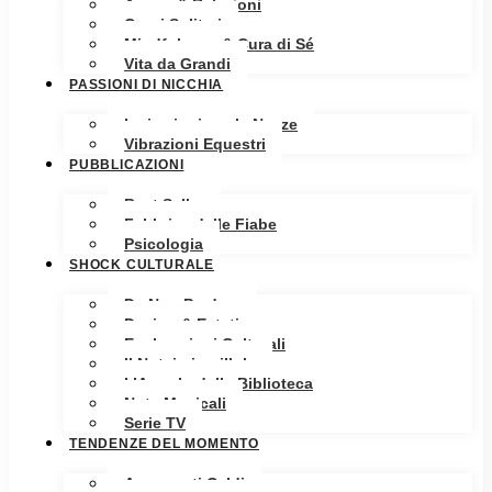
Amore & Relazioni
Cuori Solitari
Mindfulness & Cura di Sé
Vita da Grandi
PASSIONI DI NICCHIA
Ispirazioni per le Nozze
Vibrazioni Equestri
PUBBLICAZIONI
Best Seller
Fabbrica delle Fiabe
Psicologia
SHOCK CULTURALE
Da Non Perdere
Design & Estetica
Esplorazioni Culturali
Il Notaio in pillole
L’Angolo della Biblioteca
Note Musicali
Serie TV
TENDENZE DEL MOMENTO
Argomenti Caldi