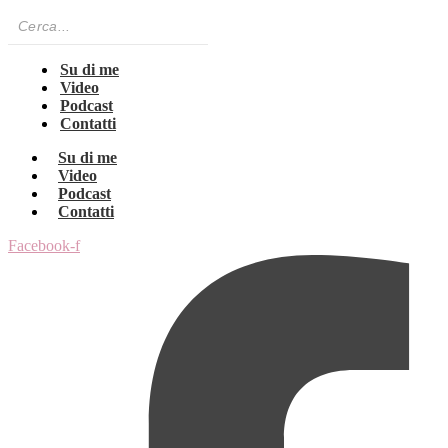
Su di me
Video
Podcast
Contatti
Su di me
Video
Podcast
Contatti
Facebook-f