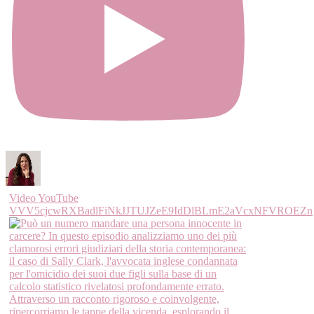
Video YouTube
VVV5cjcwRXBadlFiNkJJTUJZeE9IdDlBLmE2aVcxNFVROEZn