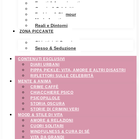
Eventi & Avvenimenti
Gossip & Celebrities
Fashion & Glamour
Moda Avanti
Reali e Dintorni
ZONA PICCANTE
Obiettivi di Coppia
Sesso & Seduzione
CONTENUTI ESCLUSIVI
DIARI URBANI
PIPPA PICKLE: VITA, AMORE E ALTRI DISASTRI
RIFLETTORI SULLE CELEBRITÀ
MENTE & ANIMA
CRIME CAFFÈ
CHIACCHIERE PSICO
PSICOPILLOLE
STORIA OSCURA
STORIE DI CRIMINI VERI
MOOD & STILE DI VITA
AMORE & RELAZIONI
CUORI SOLITARI
MINDFULNESS & CURA DI SÉ
VITA DA GRANDI