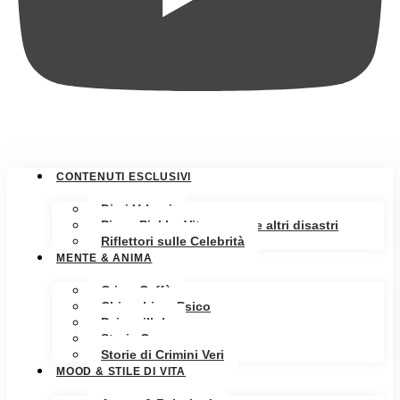
CONTENUTI ESCLUSIVI
Diari Urbani
Pippa Pickle: Vita, amore e altri disastri
Riflettori sulle Celebrità
MENTE & ANIMA
Crime Caffè
Chiacchiere Psico
Psicopillole
Storia Oscura
Storie di Crimini Veri
MOOD & STILE DI VITA