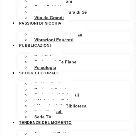
Amore & Relazioni
Cuori Solitari
Mindfulness & Cura di Sé
Vita da Grandi
PASSIONI DI NICCHIA
Ispirazioni per le Nozze
Vibrazioni Equestri
PUBBLICAZIONI
Best Seller
Fabbrica delle Fiabe
Psicologia
SHOCK CULTURALE
Da Non Perdere
Design & Estetica
Esplorazioni Culturali
Il Notaio in pillole
L’Angolo della Biblioteca
Note Musicali
Serie TV
TENDENZE DEL MOMENTO
Argomenti Caldi