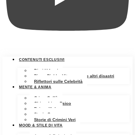
CONTENUTI ESCLUSIVI
Diari Urbani
Pippa Pickle: Vita, amore e altri disastri
Riflettori sulle Celebrità
MENTE & ANIMA
Crime Caffè
Chiacchiere Psico
Psicopillole
Storia Oscura
Storie di Crimini Veri
MOOD & STILE DI VITA