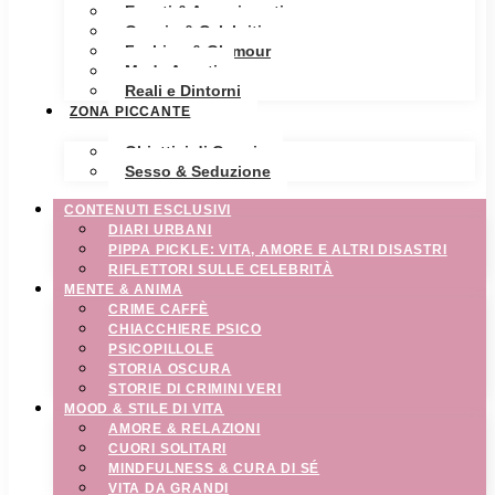
Eventi & Avvenimenti
Gossip & Celebrities
Fashion & Glamour
Moda Avanti
Reali e Dintorni
ZONA PICCANTE
Obiettivi di Coppia
Sesso & Seduzione
CONTENUTI ESCLUSIVI
DIARI URBANI
PIPPA PICKLE: VITA, AMORE E ALTRI DISASTRI
RIFLETTORI SULLE CELEBRITÀ
MENTE & ANIMA
CRIME CAFFÈ
CHIACCHIERE PSICO
PSICOPILLOLE
STORIA OSCURA
STORIE DI CRIMINI VERI
MOOD & STILE DI VITA
AMORE & RELAZIONI
CUORI SOLITARI
MINDFULNESS & CURA DI SÉ
VITA DA GRANDI