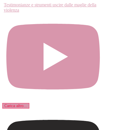
Testimonianze e strumenti uscire dalle maglie della
violenza
Carica altro…