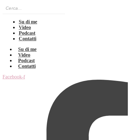
Su di me
Video
Podcast
Contatti
Su di me
Video
Podcast
Contatti
Facebook-f