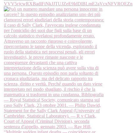
VVV5cjcwRXBadlFiNkJJTUJZeE9IdDlBLmE2aVcxNFVROEZn