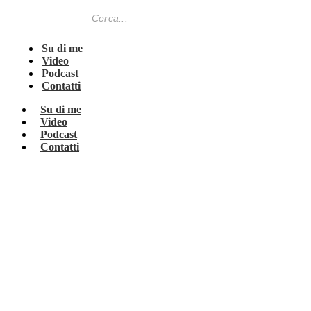
Su di me
Video
Podcast
Contatti
Su di me
Video
Podcast
Contatti