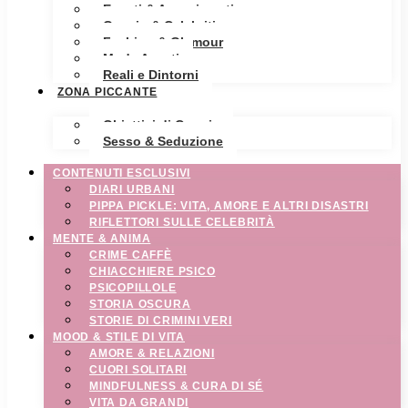
Eventi & Avvenimenti
Gossip & Celebrities
Fashion & Glamour
Moda Avanti
Reali e Dintorni
ZONA PICCANTE
Obiettivi di Coppia
Sesso & Seduzione
CONTENUTI ESCLUSIVI
DIARI URBANI
PIPPA PICKLE: VITA, AMORE E ALTRI DISASTRI
RIFLETTORI SULLE CELEBRITÀ
MENTE & ANIMA
CRIME CAFFÈ
CHIACCHIERE PSICO
PSICOPILLOLE
STORIA OSCURA
STORIE DI CRIMINI VERI
MOOD & STILE DI VITA
AMORE & RELAZIONI
CUORI SOLITARI
MINDFULNESS & CURA DI SÉ
VITA DA GRANDI