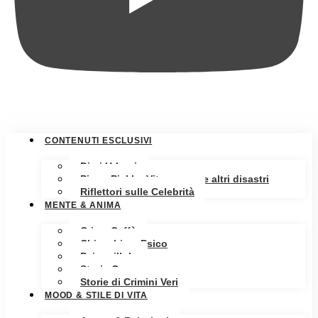
CONTENUTI ESCLUSIVI
Diari Urbani
Pippa Pickle: Vita, amore e altri disastri
Riflettori sulle Celebrità
MENTE & ANIMA
Crime Caffè
Chiacchiere Psico
Psicopillole
Storia Oscura
Storie di Crimini Veri
MOOD & STILE DI VITA