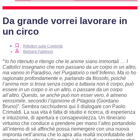
Da grande vorrei lavorare in
un circo
Riflettori sulle Celebrità
Barbara Fabbroni
“
Io ho ritenuto e ritengo che le anime siano immortali … I
Cattolici insegnano che non passano da un corpo in un altro,
ma vanno in Paradiso, nel Purgatorio o nell’Inferno. Ma io ho
ragionato profondamente e, parlando da filosofo, poiché
l’anima non si trova senza corpo e tuttavia non è corpo, può
essere in un corpo o in un altro, o passare da un corpo
all’altro. Questo, se anche può non esser vero, è almeno
verosimile, secondo
l’opinione di Pitagora
(Giordano
Bruno)”. Sembra racchiudersi qui il dialogare con Paolo
Crimaldi. La sua vita è fatta di studio e ricerca, di esperienza
e intuizione, di apertura e consapevolezza. Un itinerario
virtuoso che conduce a prendere per mano l’altro portandolo
all’interno di sé affinché possa riemergere con una nuova
impronta nell’anima che lo apra alla realtà inconfutabile del