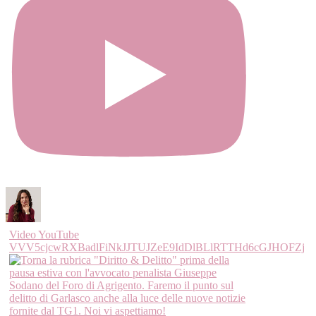
Video YouTube
VVV5cjcwRXBadlFiNkJJTUJZeE9IdDlBLlRTTHd6cGJHOFZj