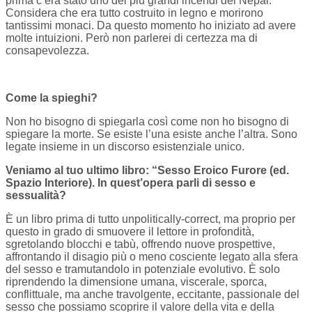
prima c’era stato uno dei più grandi incendi del Nepal.
Considera che era tutto costruito in legno e morirono
tantissimi monaci. Da questo momento ho iniziato ad avere
molte intuizioni. Però non parlerei di certezza ma di
consapevolezza.
Come la spieghi?
Non ho bisogno di spiegarla così come non ho bisogno di
spiegare la morte. Se esiste l’una esiste anche l’altra. Sono
legate insieme in un discorso esistenziale unico.
Veniamo al tuo ultimo libro: “Sesso Eroico Furore (ed.
Spazio Interiore). In quest’opera parli di sesso e
sessualità?
È un libro prima di tutto unpolitically-correct, ma proprio per
questo in grado di smuovere il lettore in profondità,
sgretolando blocchi e tabù, offrendo nuove prospettive,
affrontando il disagio più o meno cosciente legato alla sfera
del sesso e tramutandolo in potenziale evolutivo. È solo
riprendendo la dimensione umana, viscerale, sporca,
conflittuale, ma anche travolgente, eccitante, passionale del
sesso che possiamo scoprire il valore della vita e della