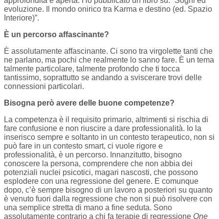
approfondita e aperta. Ho pubblicato un libro su: “Sogni ed
evoluzione. Il mondo onirico tra Karma e destino (ed. Spazio
Interiore)”.
È un percorso affascinante?
È assolutamente affascinante. Ci sono tra virgolette tanti che
ne parlano, ma pochi che realmente lo sanno fare. È un tema
talmente particolare, talmente profondo che ti tocca
tantissimo, soprattutto se andando a sviscerare trovi delle
connessioni particolari.
Bisogna però avere delle buone competenze?
La competenza è il requisito primario, altrimenti si rischia di
fare confusione e non riuscire a dare professionalità. Io la
inserisco sempre e soltanto in un contesto terapeutico, non si
può fare in un contesto smart, ci vuole rigore e
professionalità, è un percorso. Innanzitutto, bisogno
conoscere la persona, comprendere che non abbia dei
potenziali nuclei psicotici, magari nascosti, che possono
esplodere con una regressione del genere. E comunque
dopo, c’è sempre bisogno di un lavoro a posteriori su quanto
è venuto fuori dalla regressione che non si può risolvere con
una semplice stretta di mano a fine seduta. Sono
assolutamente contrario a chi fa terapie di regressione
One