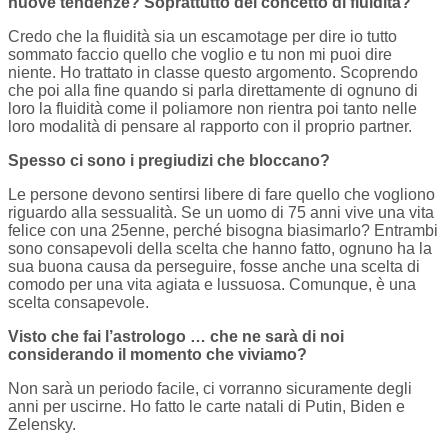
nuove tendenze? Soprattutto del concetto di fluidità?
Credo che la fluidità sia un escamotage per dire io tutto
sommato faccio quello che voglio e tu non mi puoi dire
niente. Ho trattato in classe questo argomento. Scoprendo
che poi alla fine quando si parla direttamente di ognuno di
loro la fluidità come il poliamore non rientra poi tanto nelle
loro modalità di pensare al rapporto con il proprio partner.
Spesso ci sono i pregiudizi che bloccano?
Le persone devono sentirsi libere di fare quello che vogliono
riguardo alla sessualità. Se un uomo di 75 anni vive una vita
felice con una 25enne, perché bisogna biasimarlo? Entrambi
sono consapevoli della scelta che hanno fatto, ognuno ha la
sua buona causa da perseguire, fosse anche una scelta di
comodo per una vita agiata e lussuosa. Comunque, è una
scelta consapevole.
Visto che fai l’astrologo … che ne sarà di noi
considerando il momento che viviamo?
Non sarà un periodo facile, ci vorranno sicuramente degli
anni per uscirne. Ho fatto le carte natali di Putin, Biden e
Zelensky.