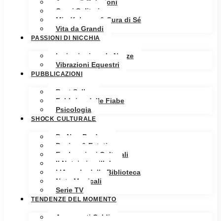
Amore & Relazioni
Cuori Solitari
Mindfulness & Cura di Sé
Vita da Grandi
PASSIONI DI NICCHIA
Ispirazioni per le Nozze
Vibrazioni Equestri
PUBBLICAZIONI
Best Seller
Fabbrica delle Fiabe
Psicologia
SHOCK CULTURALE
Da Non Perdere
Design & Estetica
Esplorazioni Culturali
Il Notaio in pillole
L’Angolo della Biblioteca
Note Musicali
Serie TV
TENDENZE DEL MOMENTO
Argomenti Caldi