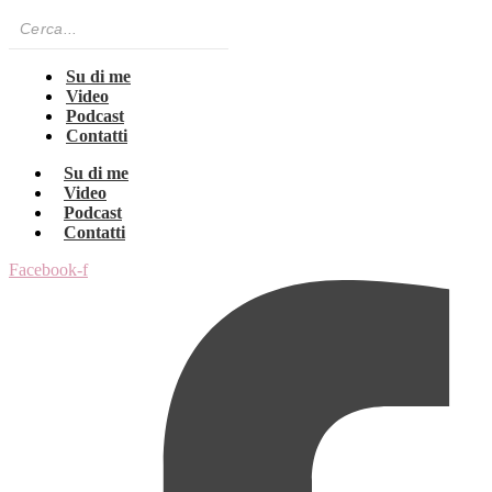
Su di me
Video
Podcast
Contatti
Su di me
Video
Podcast
Contatti
Facebook-f