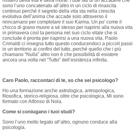
mistero della vita e della morte. I due lati di un accadere che
sono l’uno concatenato all’altro in un ciclo di rinascita
continuo perché il segreto della vita sta nella crescita
evolutiva dell’anima che accade solo attraverso il
reincarnarsi per completare il suo Karma. Un po’ come il
chicco di grano muore a sé stesso per riaprirsi alla nuova vita
in primavera così la persona nel suo ciclo vitale che si
conclude è pronta per riaprirsi a una nuova vita. Paolo
Crimaldi ci insegna tutto questo conducendoci a piccoli passi
in un territorio ai confini del tutto, perché quello che i più
chiamano “Nulla” altro non è che possibilità di esistere
ancora una volta nel “Tutto” dell’esistenza infinita.
Caro Paolo, raccontaci di te, so che sei psicologo?
Ho una formazione anche astrologica, antropologica,
filosofica, storico-religiosa, oltre che psicologica. Mi sono
formato con Alfonso di Nola.
Come si coniugano i tuoi studi?
Sono l’uno molto legato all’altro, ognuno conduce alla
psicologia.