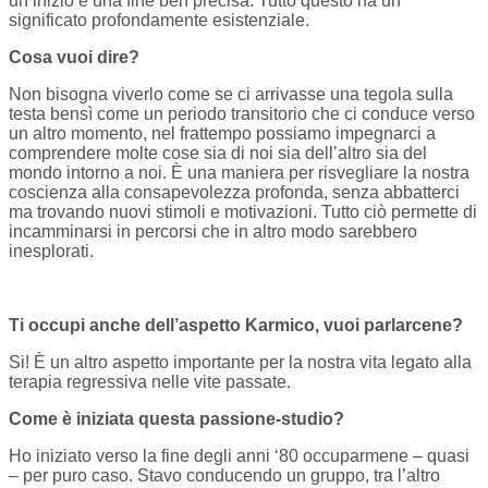
un inizio e una fine ben precisa. Tutto questo ha un
significato profondamente esistenziale.
Cosa vuoi dire?
Non bisogna viverlo come se ci arrivasse una tegola sulla
testa bensì come un periodo transitorio che ci conduce verso
un altro momento, nel frattempo possiamo impegnarci a
comprendere molte cose sia di noi sia dell’altro sia del
mondo intorno a noi. È una maniera per risvegliare la nostra
coscienza alla consapevolezza profonda, senza abbatterci
ma trovando nuovi stimoli e motivazioni. Tutto ciò permette di
incamminarsi in percorsi che in altro modo sarebbero
inesplorati.
Ti occupi anche dell’aspetto Karmico, vuoi parlarcene?
Si! È un altro aspetto importante per la nostra vita legato alla
terapia regressiva nelle vite passate.
Come è iniziata questa passione-studio?
Ho iniziato verso la fine degli anni ‘80 occuparmene – quasi
– per puro caso. Stavo conducendo un gruppo, tra l’altro