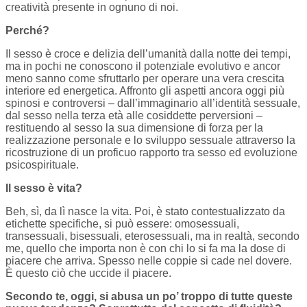
creatività presente in ognuno di noi.
Perché?
Il sesso è croce e delizia dell’umanità dalla notte dei tempi,
ma in pochi ne conoscono il potenziale evolutivo e ancor
meno sanno come sfruttarlo per operare una vera crescita
interiore ed energetica. Affronto gli aspetti ancora oggi più
spinosi e controversi – dall’immaginario all’identità sessuale,
dal sesso nella terza età alle cosiddette perversioni –
restituendo al sesso la sua dimensione di forza per la
realizzazione personale e lo sviluppo sessuale attraverso la
ricostruzione di un proficuo rapporto tra sesso ed evoluzione
psicospirituale.
Il sesso è vita?
Beh, sì, da lì nasce la vita. Poi, è stato contestualizzato da
etichette specifiche, si può essere: omosessuali,
transessuali, bisessuali, eterosessuali, ma in realtà, secondo
me, quello che importa non è con chi lo si fa ma la dose di
piacere che arriva. Spesso nelle coppie si cade nel dovere.
È questo ciò che uccide il piacere.
Secondo te, oggi, si abusa un po’ troppo di tutte queste