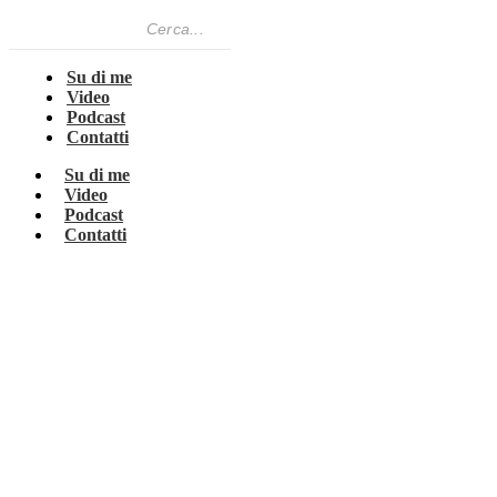
Su di me
Video
Podcast
Contatti
Su di me
Video
Podcast
Contatti