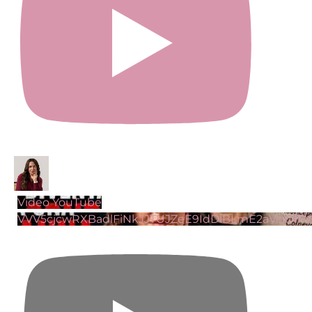
Video YouTube
VVV5cjcwRXBadlFiNkJJTUJZeE9IdDlBLmE2aVcxNF