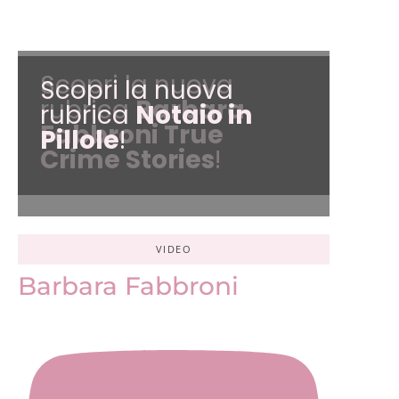
Scopri la nuova
Scopri la nuova
rubrica
Barbara
rubrica
Notaio in
Fabbroni True
Pillole
!
Crime Stories
!
VIDEO
Barbara Fabbroni