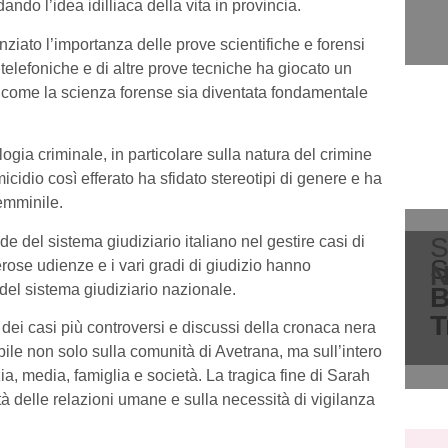
ndo l’idea idilliaca della vita in provincia.
enziato l’importanza delle prove scientifiche e forensi
 telefoniche e di altre prove tecniche ha giocato un
do come la scienza forense sia diventata fondamentale
gia criminale, in particolare sulla natura del crimine
idio così efferato ha sfidato stereotipi di genere e ha
emminile.
S
fide del sistema giudiziario italiano nel gestire casi di
S
rose udienze e i vari gradi di giudizio hanno
N
ia del sistema giudiziario nazionale.
B
T
 dei casi più controversi e discussi della cronaca nera
bile non solo sulla comunità di Avetrana, ma sull’intero
a, media, famiglia e società. La tragica fine di Sarah
tà delle relazioni umane e sulla necessità di vigilanza