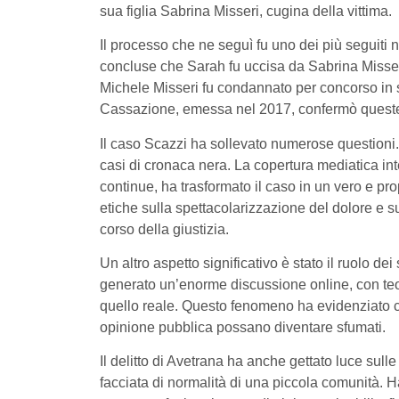
sua figlia Sabrina Misseri, cugina della vittima.
Il processo che ne seguì fu uno dei più seguiti ne
concluse che Sarah fu uccisa da Sabrina Misse
Michele Misseri fu condannato per concorso in 
Cassazione, emessa nel 2017, confermò quest
Il caso Scazzi ha sollevato numerose questioni. 
casi di cronaca nera. La copertura mediatica int
continue, ha trasformato il caso in un vero e pro
etiche sulla spettacolarizzazione del dolore e s
corso della giustizia.
Un altro aspetto significativo è stato il ruolo de
generato un’enorme discussione online, con teori
quello reale. Questo fenomeno ha evidenziato come
opinione pubblica possano diventare sfumati.
Il delitto di Avetrana ha anche gettato luce sul
facciata di normalità di una piccola comunità. Ha 