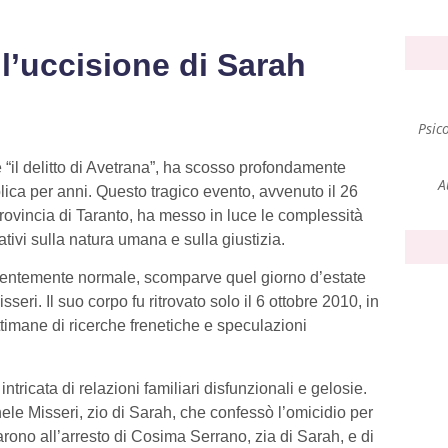
: l’uccisione di Sarah
Psic
 “il delitto di Avetrana”, ha scosso profondamente
A
blica per anni. Questo tragico evento, avvenuto il 26
rovincia di Taranto, ha messo in luce le complessità
ativi sulla natura umana e sulla giustizia.
rentemente normale, scomparve quel giorno d’estate
eri. Il suo corpo fu ritrovato solo il 6 ottobre 2010, in
imane di ricerche frenetiche e speculazioni
tricata di relazioni familiari disfunzionali e gelosie.
hele Misseri, zio di Sarah, che confessò l’omicidio per
arono all’arresto di Cosima Serrano, zia di Sarah, e di