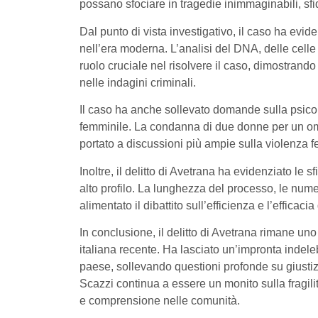
possano sfociare in tragedie inimmaginabili, sfida
Dal punto di vista investigativo, il caso ha evid
nell’era moderna. L’analisi del DNA, delle celle
ruolo cruciale nel risolvere il caso, dimostran
nelle indagini criminali.
Il caso ha anche sollevato domande sulla psicolo
femminile. La condanna di due donne per un omic
portato a discussioni più ampie sulla violenza f
Inoltre, il delitto di Avetrana ha evidenziato le s
alto profilo. La lunghezza del processo, le nume
alimentato il dibattito sull’efficienza e l’efficac
In conclusione, il delitto di Avetrana rimane uno
italiana recente. Ha lasciato un’impronta indele
paese, sollevando questioni profonde su giustizi
Scazzi continua a essere un monito sulla fragili
e comprensione nelle comunità.