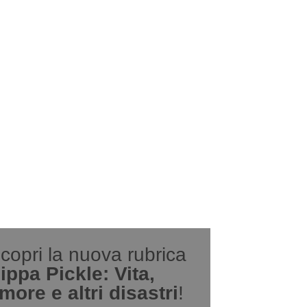
copri la nuova rubrica
ippa Pickle: Vita,
more e altri disastri
!