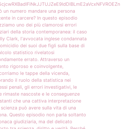
cjcwRXBadlFiNkJJTUJZeE9IdDlBLmE2aVcxNFVROEZn