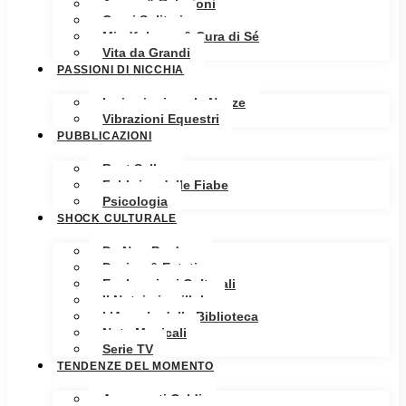
Amore & Relazioni
Cuori Solitari
Mindfulness & Cura di Sé
Vita da Grandi
PASSIONI DI NICCHIA
Ispirazioni per le Nozze
Vibrazioni Equestri
PUBBLICAZIONI
Best Seller
Fabbrica delle Fiabe
Psicologia
SHOCK CULTURALE
Da Non Perdere
Design & Estetica
Esplorazioni Culturali
Il Notaio in pillole
L’Angolo della Biblioteca
Note Musicali
Serie TV
TENDENZE DEL MOMENTO
Argomenti Caldi