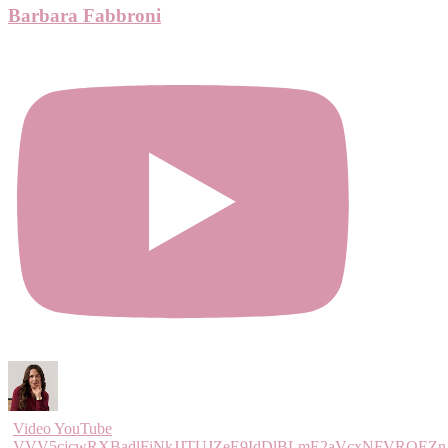
Barbara Fabbroni
Video YouTube
VVV5cjcwRXBadlFiNkJJTUJZeE9IdDlBLmE2aVcxNFVROEZn