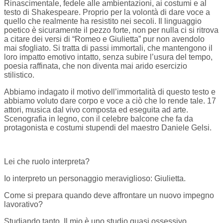
Rinascimentale, fedele alle ambientazioni, ai costumi e al
testo di Shakespeare. Proprio per la volontà di dare voce a
quello che realmente ha resistito nei secoli. Il linguaggio
poetico è sicuramente il pezzo forte, non per nulla ci si ritrova
a citare dei versi di “Romeo e Giulietta” pur non avendolo
mai sfogliato. Si tratta di passi immortali, che mantengono il
loro impatto emotivo intatto, senza subire l’usura del tempo,
poesia raffinata, che non diventa mai arido esercizio
stilistico.
Abbiamo indagato il motivo dell’immortalità di questo testo e
abbiamo voluto dare corpo e voce a ciò che lo rende tale. 17
attori, musica dal vivo composta ed eseguita ad arte.
Scenografia in legno, con il celebre balcone che fa da
protagonista e costumi stupendi del maestro Daniele Gelsi.
Lei che ruolo interpreta?
Io interpreto un personaggio meraviglioso: Giulietta.
Come si prepara quando deve affrontare un nuovo impegno
lavorativo?
Studiando tanto. Il mio è uno studio quasi ossessivo,