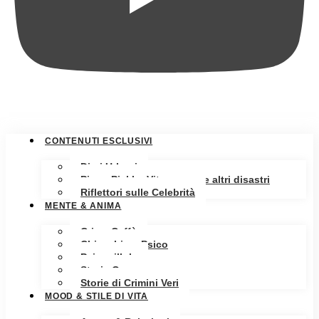
CONTENUTI ESCLUSIVI
Diari Urbani
Pippa Pickle: Vita, amore e altri disastri
Riflettori sulle Celebrità
MENTE & ANIMA
Crime Caffè
Chiacchiere Psico
Psicopillole
Storia Oscura
Storie di Crimini Veri
MOOD & STILE DI VITA