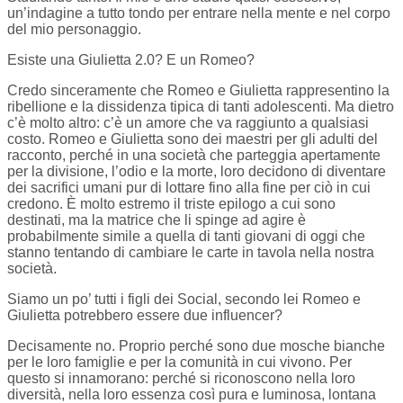
un’indagine a tutto tondo per entrare nella mente e nel corpo
del mio personaggio.
Esiste una Giulietta 2.0? E un Romeo?
Credo sinceramente che Romeo e Giulietta rappresentino la
ribellione e la dissidenza tipica di tanti adolescenti. Ma dietro
c’è molto altro: c’è un amore che va raggiunto a qualsiasi
costo. Romeo e Giulietta sono dei maestri per gli adulti del
racconto, perché in una società che parteggia apertamente
per la divisione, l’odio e la morte, loro decidono di diventare
dei sacrifici umani pur di lottare fino alla fine per ciò in cui
credono. È molto estremo il triste epilogo a cui sono
destinati, ma la matrice che li spinge ad agire è
probabilmente simile a quella di tanti giovani di oggi che
stanno tentando di cambiare le carte in tavola nella nostra
società.
Siamo un po’ tutti i figli dei Social, secondo lei Romeo e
Giulietta potrebbero essere due influencer?
Decisamente no. Proprio perché sono due mosche bianche
per le loro famiglie e per la comunità in cui vivono. Per
questo si innamorano: perché si riconoscono nella loro
diversità, nella loro essenza così pura e luminosa, lontana