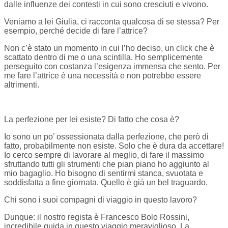
dalle influenze dei contesti in cui sono cresciuti e vivono.
Veniamo a lei Giulia, ci racconta qualcosa di se stessa? Per
esempio, perché decide di fare l’attrice?
Non c’è stato un momento in cui l’ho deciso, un click che è
scattato dentro di me o una scintilla. Ho semplicemente
perseguito con costanza l’esigenza immensa che sento. Per
me fare l’attrice è una necessità e non potrebbe essere
altrimenti.
La perfezione per lei esiste? Di fatto che cosa è?
Io sono un po’ ossessionata dalla perfezione, che però di
fatto, probabilmente non esiste. Solo che è dura da accettare!
Io cerco sempre di lavorare al meglio, di fare il massimo
sfruttando tutti gli strumenti che pian piano ho aggiunto al
mio bagaglio. Ho bisogno di sentirmi stanca, svuotata e
soddisfatta a fine giornata. Quello è già un bel traguardo.
Chi sono i suoi compagni di viaggio in questo lavoro?
Dunque: il nostro regista è Francesco Bolo Rossini,
incredibile guida in questo viaggio meraviglioso. La