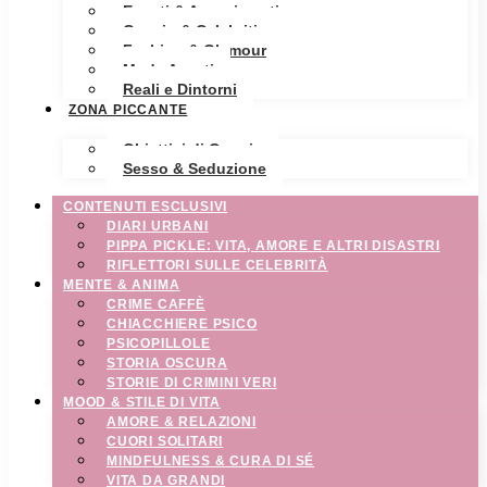
Eventi & Avvenimenti
Gossip & Celebrities
Fashion & Glamour
Moda Avanti
Reali e Dintorni
ZONA PICCANTE
Obiettivi di Coppia
Sesso & Seduzione
CONTENUTI ESCLUSIVI
DIARI URBANI
PIPPA PICKLE: VITA, AMORE E ALTRI DISASTRI
RIFLETTORI SULLE CELEBRITÀ
MENTE & ANIMA
CRIME CAFFÈ
CHIACCHIERE PSICO
PSICOPILLOLE
STORIA OSCURA
STORIE DI CRIMINI VERI
MOOD & STILE DI VITA
AMORE & RELAZIONI
CUORI SOLITARI
MINDFULNESS & CURA DI SÉ
VITA DA GRANDI