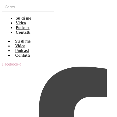
Su di me
Video
Podcast
Contatti
Su di me
Video
Podcast
Contatti
Facebook-f