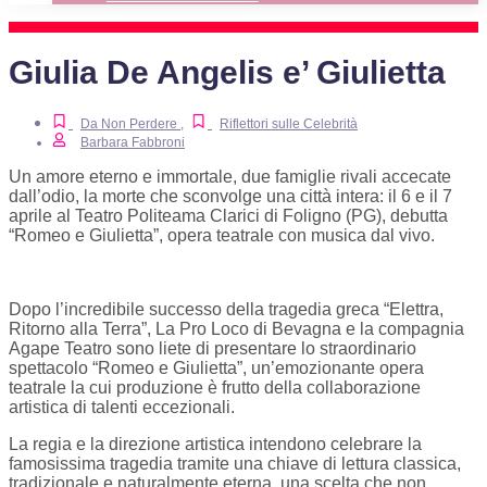
Giulia De Angelis e’ Giulietta
Da Non Perdere
,
Riflettori sulle Celebrità
Barbara Fabbroni
Un amore eterno e immortale, due famiglie rivali accecate
dall’odio, la morte che sconvolge una città intera: il 6 e il 7
aprile al Teatro Politeama Clarici di Foligno (PG), debutta
“Romeo e Giulietta”, opera teatrale con musica dal vivo.
Dopo l’incredibile successo della tragedia greca “Elettra,
Ritorno alla Terra”, La Pro Loco di Bevagna e la compagnia
Agape Teatro sono liete di presentare lo straordinario
spettacolo “Romeo e Giulietta”, un’emozionante opera
teatrale la cui produzione è frutto della collaborazione
artistica di talenti eccezionali.
La regia e la direzione artistica intendono celebrare la
famosissima tragedia tramite una chiave di lettura classica,
tradizionale e naturalmente eterna, una scelta che non