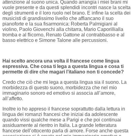
attenzione al suono unica. Quando arrangia i miei brani mi
vuole presente e da questi splendidi incontri nasce la scelta
degli strumenti e il loro ruolo nel brano. E infine la scelta dei
musicisti di grandissimo livello che affiancano il suo
pianoforte e la sua fisarmonica: Roberta Palmigiani al
violino, Paolo Giovenchi alla chitarra, Mario Caporillialla
tromba e al flicorno, Renato Gattone al contrabbasso e al
basso elettrico e Simone Talone alle percussioni.
Hai scelto ancora una volta il francese come lingua
espressiva. Che cosa ti lega a questa lingua e cosa ti
permette di dire che magari l’italiano non ti concede?
Credo che ciò che mi lega a questa lingua sia il suono. La
morbidezza di questo suono, morbidezza che nel mio
immaginario sonoro ed emotivo si associa all’amore,
all’affetto.
Inoltre io ho appreso il francese soprattutto dalla lettura in
lingua dei romanzi francesi che iniziai da adolescente
quando vissi qualche mese a Parigi e che poi continuai
assiduamente al rientro in Italia. La grande letteratura
francese dell’ottocento parla di amore. Forse anche questa