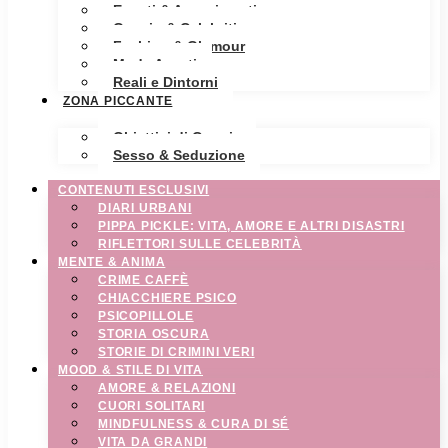
Eventi & Avvenimenti
Gossip & Celebrities
Fashion & Glamour
Moda Avanti
Reali e Dintorni
ZONA PICCANTE
Obiettivi di Coppia
Sesso & Seduzione
CONTENUTI ESCLUSIVI
DIARI URBANI
PIPPA PICKLE: VITA, AMORE E ALTRI DISASTRI
RIFLETTORI SULLE CELEBRITÀ
MENTE & ANIMA
CRIME CAFFÈ
CHIACCHIERE PSICO
PSICOPILLOLE
STORIA OSCURA
STORIE DI CRIMINI VERI
MOOD & STILE DI VITA
AMORE & RELAZIONI
CUORI SOLITARI
MINDFULNESS & CURA DI SÉ
VITA DA GRANDI