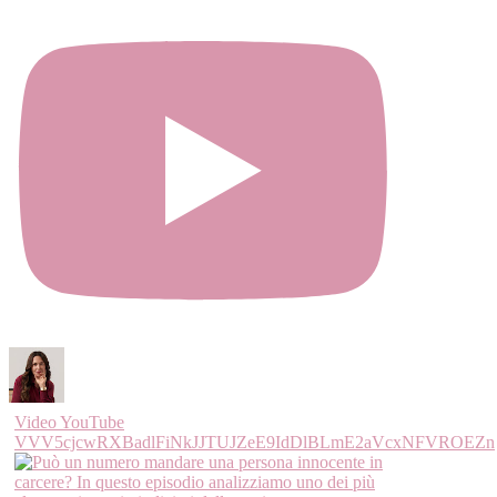
Video YouTube
VVV5cjcwRXBadlFiNkJJTUJZeE9IdDlBLmE2aVcxNFVROEZn