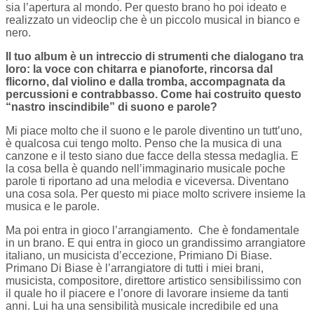
sia l’apertura al mondo. Per questo brano ho poi ideato e
realizzato un videoclip che è un piccolo musical in bianco e
nero.
Il tuo album è un intreccio di strumenti che dialogano tra
loro: la voce con chitarra e pianoforte, rincorsa dal
flicorno, dal violino e dalla tromba, accompagnata da
percussioni e contrabbasso. Come hai costruito questo
“nastro inscindibile” di suono e parole?
Mi piace molto che il suono e le parole diventino un tutt’uno,
è qualcosa cui tengo molto. Penso che la musica di una
canzone e il testo siano due facce della stessa medaglia. E
la cosa bella è quando nell’immaginario musicale poche
parole ti riportano ad una melodia e viceversa. Diventano
una cosa sola. Per questo mi piace molto scrivere insieme la
musica e le parole.
Ma poi entra in gioco l’arrangiamento. Che è fondamentale
in un brano. E qui entra in gioco un grandissimo arrangiatore
italiano, un musicista d’eccezione, Primiano Di Biase.
Primano Di Biase è l’arrangiatore di tutti i miei brani,
musicista, compositore, direttore artistico sensibilissimo con
il quale ho il piacere e l’onore di lavorare insieme da tanti
anni. Lui ha una sensibilità musicale incredibile ed una