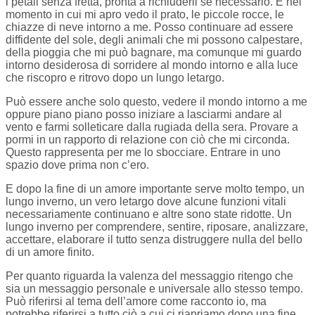
i petali senza fretta, pronta a richiuderli se necessario. E nel
momento in cui mi apro vedo il prato, le piccole rocce, le
chiazze di neve intorno a me. Posso continuare ad essere
diffidente del sole, degli animali che mi possono calpestare,
della pioggia che mi può bagnare, ma comunque mi guardo
intorno desiderosa di sorridere al mondo intorno e alla luce
che riscopro e ritrovo dopo un lungo letargo.
Può essere anche solo questo, vedere il mondo intorno a me
oppure piano piano posso iniziare a lasciarmi andare al
vento e farmi solleticare dalla rugiada della sera. Provare a
pormi in un rapporto di relazione con ciò che mi circonda.
Questo rappresenta per me lo sbocciare. Entrare in uno
spazio dove prima non c’ero.
E dopo la fine di un amore importante serve molto tempo, un
lungo inverno, un vero letargo dove alcune funzioni vitali
necessariamente continuano e altre sono state ridotte. Un
lungo inverno per comprendere, sentire, riposare, analizzare,
accettare, elaborare il tutto senza distruggere nulla del bello
di un amore finito.
Per quanto riguarda la valenza del messaggio ritengo che
sia un messaggio personale e universale allo stesso tempo.
Può riferirsi al tema dell’amore come racconto io, ma
potrebbe riferirsi a tutto ciò a cui ci riapriamo dopo una fine,