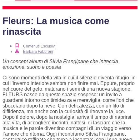
Fleurs: La musica come
rinascita
Contenuti Esclusivi
Barbara Fabbroni
Un concept album di Silvia Frangipane che intreccia
emozione, suono e poesia
Ci sono momenti della vita in cui il silenzio diventa rifugio, in
cui l’inverno interiore sembra non finire mai. Eppure, proprio
nel cuore del gelo, maturano i semi di una nuova stagione.
FLEURS
nasce da questo spazio sospeso: un invito a
guardarsi intorno con timidezza e meraviglia, come fiori che
sbocciano dopo la neve. Con delicatezza, con un filo di
diffidenza, ma anche con la curiosità di ritrovare la luce.
Dopo il dolore, dopo la nostalgia, arriva il tempo di riaprirsi
alla vita, di accogliere incontri inattesi, di lasciare che la
musica e le parole diventino compagni di un viaggio verso
l’amore che ritorna. Oggi incontriamo
Silvia Frangipane
,
cantautrice raffinata che torna a incantarci con il suo nuovo