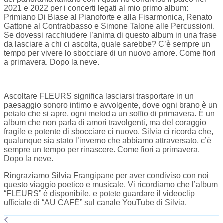
2021 e 2022 per i concerti legati al mio primo album:
Primiano Di Biase al Pianoforte e alla Fisarmonica, Renato
Gattone al Contrabbasso e Simone Talone alle Percussioni.
Se dovessi racchiudere l’anima di questo album in una frase
da lasciare a chi ci ascolta, quale sarebbe? C’è sempre un
tempo per vivere lo sbocciare di un nuovo amore. Come fiori
a primavera. Dopo la neve.
Ascoltare
FLEURS
significa lasciarsi trasportare in un
paesaggio sonoro intimo e avvolgente, dove ogni brano è un
petalo che si apre, ogni melodia un soffio di primavera. È un
album che non parla di amori travolgenti, ma del coraggio
fragile e potente di sbocciare di nuovo. Silvia ci ricorda che,
qualunque sia stato l’inverno che abbiamo attraversato, c’è
sempre un tempo per rinascere.
Come fiori a primavera.
Dopo la neve.
Ringraziamo
Silvia Frangipane
per aver condiviso con noi
questo viaggio poetico e musicale.
Vi ricordiamo che l’album
“
FLEURS”
è disponibile, e potete guardare il videoclip
ufficiale di “
AU CAFÉ”
sul canale YouTube di Silvia.