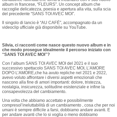
album in francese, “
FLEURS”
. Un concept album che
raccoglie delicatezza, poesia e apertura alla vita, sulla scia
del precedente “
SANS TOI AVEC MOI”
.
Il singolo di lancio è “
AU CAFÉ”
, accompagnato da un
videoclip ufficiale già disponibile su YouTube.
Silvia, ci racconti come nasce questo nuovo album e in
che modo prosegue idealmente il percorso iniziato con
“SANS TOI AVEC MOI”?
Con l’album SANS TOI AVEC MOI del 2021 e il suo
successivo spettacolo SANS TOI AVEC MOI, L’AMORE
DOPO L’AMORE,che ha avuto repliche nel 2021 e 2022,
avevo voluto affrontare i diversi aspetti emozionali che
nascono alla fine di amori importanti: dolore, tristezza,
nostalgia, insicurezza, solitudine esistenziale e infine la
consapevolezza del cambiamento.
Una volta che abbiamo accettato e possibilmente
compresol’ineluttabilità di un cambiamento , cosa che per noi
umani è sempre difficile a farsi, dobbiamo andare avanti. E
per andare avanti che lo si voglia o meno dobbiamo