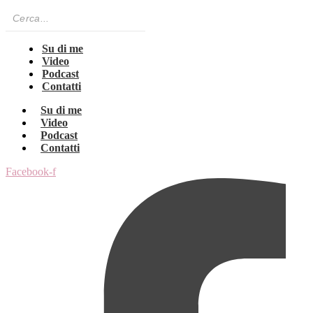
Su di me
Video
Podcast
Contatti
Su di me
Video
Podcast
Contatti
Facebook-f