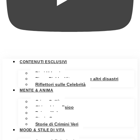
CONTENUTI ESCLUSIVI
Diari Urbani
Pippa Pickle: Vita, amore e altri disastri
Riflettori sulle Celebrità
MENTE & ANIMA
Crime Caffè
Chiacchiere Psico
Psicopillole
Storia Oscura
Storie di Crimini Veri
MOOD & STILE DI VITA