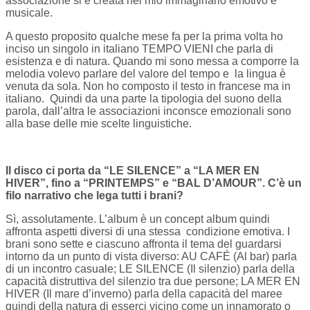
associazione si è creata nel mio immaginario emotivo e
musicale.
A questo proposito qualche mese fa per la prima volta ho
inciso un singolo in italiano TEMPO VIENI che parla di
esistenza e di natura. Quando mi sono messa a comporre la
melodia volevo parlare del valore del tempo e la lingua è
venuta da sola. Non ho composto il testo in francese ma in
italiano. Quindi da una parte la tipologia del suono della
parola, dall’altra le associazioni inconsce emozionali sono
alla base delle mie scelte linguistiche.
Il disco ci porta da “LE SILENCE” a “LA MER EN
HIVER”, fino a “PRINTEMPS” e “BAL D’AMOUR”. C’è un
filo narrativo che lega tutti i brani?
Sì, assolutamente. L’album è un concept album quindi
affronta aspetti diversi di una stessa condizione emotiva. I
brani sono sette e ciascuno affronta il tema del guardarsi
intorno da un punto di vista diverso: AU CAFÉ (Al bar) parla
di un incontro casuale; LE SILENCE (Il silenzio) parla della
capacità distruttiva del silenzio tra due persone; LA MER EN
HIVER (Il mare d’inverno) parla della capacità del maree
quindi della natura di esserci vicino come un innamorato o