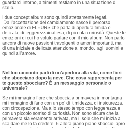
guardarci intorno, altrimenti restiamo in una situazione di
stallo.
I due concept album sono quindi strettamente legati.
Dall’accettazione del cambiamento nasce il percorso
emozionale di FLEURS che parla di apertura timida e
delicata, di leggerezzainattesa, di piccola curiosità. Queste le
emozioni di cui ho voluto parlare con il mio album. Non parlo
ancora di nuove passioni travolgenti o amori importanti, ma
di una iniziale e delicata attenzione al mondo, agli uomini e
quindi all’amore.
Nel tuo racconto parli di un’apertura alla vita, come fiori
che sbocciano dopo la neve. Che cosa rappresenta per
te questo sbocciare? È un messaggio personale o
universale?
Se mi immagino fiore che sboccia a primavera in montagna
mi immagino di farlo con un po’ di timidezza, di insicurezza,
con circospezione. Ma allo stesso tempo con leggerezza e
con un piccolo sorriso di curiosità. Non sono sicura che la
primavera sia veramente arrivata, ma il sole che mi inizia a
scaldare me lo fa credere. E allora piano piano sboccio, apro