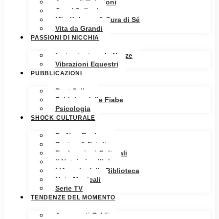
Amore & Relazioni
Cuori Solitari
Mindfulness & Cura di Sé
Vita da Grandi
PASSIONI DI NICCHIA
Ispirazioni per le Nozze
Vibrazioni Equestri
PUBBLICAZIONI
Best Seller
Fabbrica delle Fiabe
Psicologia
SHOCK CULTURALE
Da Non Perdere
Design & Estetica
Esplorazioni Culturali
Il Notaio in pillole
L’Angolo della Biblioteca
Note Musicali
Serie TV
TENDENZE DEL MOMENTO
Argomenti Caldi