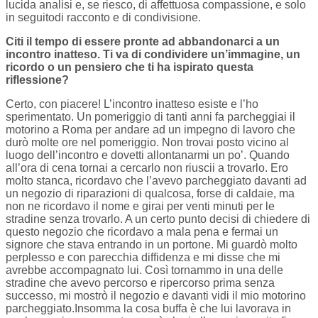
lucida analisi e, se riesco, di affettuosa compassione, e solo
in seguitodi racconto e di condivisione.
Citi il tempo di essere pronte ad abbandonarci a un
incontro inatteso. Ti va di condividere un’immagine, un
ricordo o un pensiero che ti ha ispirato questa
riflessione?
Certo, con piacere! L’incontro inatteso esiste e l’ho
sperimentato. Un pomeriggio di tanti anni fa parcheggiai il
motorino a Roma per andare ad un impegno di lavoro che
durò molte ore nel pomeriggio. Non trovai posto vicino al
luogo dell’incontro e dovetti allontanarmi un po’. Quando
all’ora di cena tornai a cercarlo non riuscii a trovarlo. Ero
molto stanca, ricordavo che l’avevo parcheggiato davanti ad
un negozio di riparazioni di qualcosa, forse di caldaie, ma
non ne ricordavo il nome e girai per venti minuti per le
stradine senza trovarlo. A un certo punto decisi di chiedere di
questo negozio che ricordavo a mala pena e fermai un
signore che stava entrando in un portone. Mi guardò molto
perplesso e con parecchia diffidenza e mi disse che mi
avrebbe accompagnato lui. Così tornammo in una delle
stradine che avevo percorso e ripercorso prima senza
successo, mi mostrò il negozio e davanti vidi il mio motorino
parcheggiato.Insomma la cosa buffa è che lui lavorava in