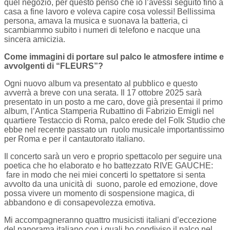
quel negozio, per questo pensò che io l’avessi seguito fino a
casa a fine lavoro e voleva capire cosa volessi! Bellissima
persona, amava la musica e suonava la batteria, ci
scambiammo subito i numeri di telefono e nacque una
sincera amicizia.
Come immagini di portare sul palco le atmosfere intime e
avvolgenti di “FLEURS”?
Ogni nuovo album va presentato al pubblico e questo
avverrà a breve con una serata. Il 17 ottobre 2025 sarà
presentato in un posto a me caro, dove già presentai il primo
album, l’Antica Stamperia Rubattino di Fabrizio Emigli nel
quartiere Testaccio di Roma, palco erede del Folk Studio che
ebbe nel recente passato un ruolo musicale importantissimo
per Roma e per il cantautorato italiano.
Il concerto sarà un vero e proprio spettacolo per seguire una
poetica che ho elaborato e ho battezzato RIVE GAUCHE:
fare in modo che nei miei concerti lo spettatore si senta
avvolto da una unicità di suono, parole ed emozione, dove
possa vivere un momento di sospensione magica, di
abbandono e di consapevolezza emotiva.
Mi accompagneranno quattro musicisti italiani d’eccezione
del panorama italiano con i quali ho condiviso il palco nel