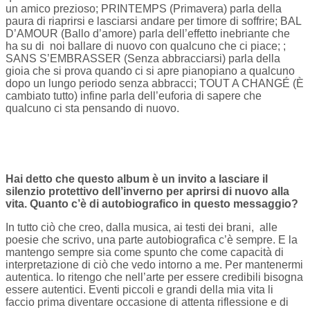
un amico prezioso; PRINTEMPS (Primavera) parla della
paura di riaprirsi e lasciarsi andare per timore di soffrire; BAL
D’AMOUR (Ballo d’amore) parla dell’effetto inebriante che
ha su di noi ballare di nuovo con qualcuno che ci piace; ;
SANS S’EMBRASSER (Senza abbracciarsi) parla della
gioia che si prova quando ci si apre pianopiano a qualcuno
dopo un lungo periodo senza abbracci; TOUT A CHANGÉ (È
cambiato tutto) infine parla dell’euforia di sapere che
qualcuno ci sta pensando di nuovo.
Hai detto che questo album è un invito a lasciare il
silenzio protettivo dell’inverno per aprirsi di nuovo alla
vita. Quanto c’è di autobiografico in questo messaggio?
In tutto ciò che creo, dalla musica, ai testi dei brani, alle
poesie che scrivo, una parte autobiografica c’è sempre. E la
mantengo sempre sia come spunto che come capacità di
interpretazione di ciò che vedo intorno a me. Per mantenermi
autentica. Io ritengo che nell’arte per essere credibili bisogna
essere autentici. Eventi piccoli e grandi della mia vita li
faccio prima diventare occasione di attenta riflessione e di