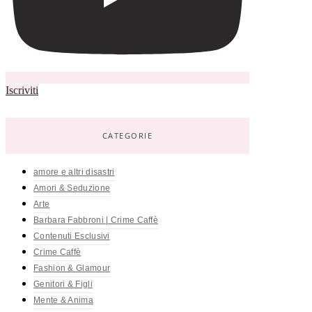
Iscriviti
CATEGORIE
amore e altri disastri
Amori & Seduzione
Arte
Barbara Fabbroni | Crime Caffè
Contenuti Esclusivi
Crime Caffè
Fashion & Glamour
Genitori & Figli
Mente & Anima