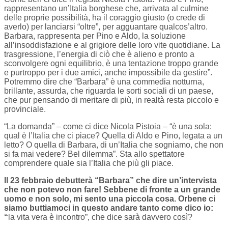
rappresentano un’Italia borghese che, arrivata al culmine
delle proprie possibilità, ha il coraggio giusto (o crede di
averlo) per lanciarsi “oltre”, per agguantare qualcos’altro.
Barbara, rappresenta per Pino e Aldo, la soluzione
all’insoddisfazione e al grigiore delle loro vite quotidiane. La
trasgressione, l’energia di ciò che è alieno e pronto a
sconvolgere ogni equilibrio, è una tentazione troppo grande
e purtroppo per i due amici, anche impossibile da gestire”.
Potremmo dire che “Barbara” è una commedia notturna,
brillante, assurda, che riguarda le sorti sociali di un paese,
che pur pensando di meritare di più, in realtà resta piccolo e
provinciale.
“La domanda” – come ci dice Nicola Pistoia – “è una sola:
qual è l’Italia che ci piace? Quella di Aldo e Pino, legata a un
letto? O quella di Barbara, di un’Italia che sogniamo, che non
si fa mai vedere? Bel dilemma”. Sta allo spettatore
comprendere quale sia l’Italia che più gli piace.
Il 23 febbraio debutterà “Barbara” che dire un’intervista
che non potevo non fare! Sebbene di fronte a un grande
uomo e non solo, mi sento una piccola cosa. Orbene ci
siamo buttiamoci in questo andare tanto come dico io:
“
la vita vera è incontro”, che dice sarà davvero così?