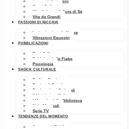
Amore & Relazioni
Cuori Solitari
Mindfulness & Cura di Sé
Vita da Grandi
PASSIONI DI NICCHIA
Ispirazioni per le Nozze
Vibrazioni Equestri
PUBBLICAZIONI
Best Seller
Fabbrica delle Fiabe
Psicologia
SHOCK CULTURALE
Da Non Perdere
Design & Estetica
Esplorazioni Culturali
Il Notaio in pillole
L’Angolo della Biblioteca
Note Musicali
Serie TV
TENDENZE DEL MOMENTO
Argomenti Caldi