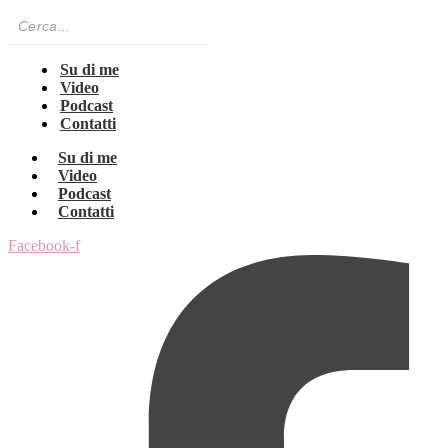
Su di me
Video
Podcast
Contatti
Su di me
Video
Podcast
Contatti
Facebook-f