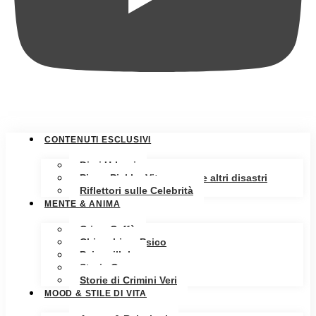
CONTENUTI ESCLUSIVI
Diari Urbani
Pippa Pickle: Vita, amore e altri disastri
Riflettori sulle Celebrità
MENTE & ANIMA
Crime Caffè
Chiacchiere Psico
Psicopillole
Storia Oscura
Storie di Crimini Veri
MOOD & STILE DI VITA