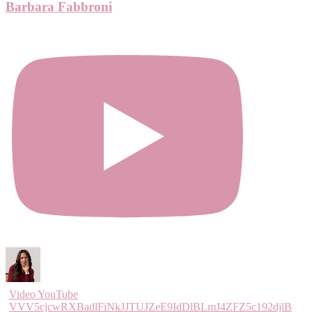
Barbara Fabbroni
Video YouTube
VVV5cjcwRXBadlFiNkJJTUJZeE9IdDlBLmJ4ZFZ5c192djlB