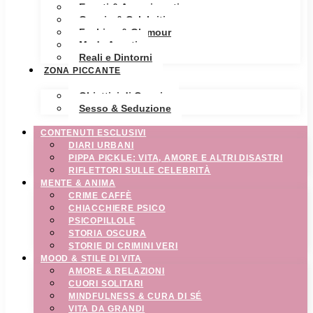
Eventi & Avvenimenti
Gossip & Celebrities
Fashion & Glamour
Moda Avanti
Reali e Dintorni
ZONA PICCANTE
Obiettivi di Coppia
Sesso & Seduzione
CONTENUTI ESCLUSIVI
DIARI URBANI
PIPPA PICKLE: VITA, AMORE E ALTRI DISASTRI
RIFLETTORI SULLE CELEBRITÀ
MENTE & ANIMA
CRIME CAFFÈ
CHIACCHIERE PSICO
PSICOPILLOLE
STORIA OSCURA
STORIE DI CRIMINI VERI
MOOD & STILE DI VITA
AMORE & RELAZIONI
CUORI SOLITARI
MINDFULNESS & CURA DI SÉ
VITA DA GRANDI