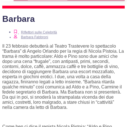
Barbara
Riflettori sulle Celebrità
Barbara Fabbroni
Il 23 febbraio debutterà al Teatro Trastevere lo spettacolo
“Barbara” di Angelo Orlando per la regia di Nicola Pistoia. La
trama è molto particolare: Aldo e Pino sono due amici che
dopo una cena “frugale”, con antipasti, primi, secondi,
contorni, dolce, caffè, ammazza caffè e tre bottiglie di vino,
decidono di raggiungere Barbara una escort mozzafiato,
esperta in giochini erotici. I due, una volta a casa della
ragazza, finiranno legati a letto insieme. “Barbara ritarda
qualche minuto” così comunica ad Aldo e a Pino, Carmine il
fedele segretario di Barbara. Ma Barbara non si presenterà.
Da qui in poi, si snoderà la strampalata vicenda dei due
amici, costretti, loro malgrado, a stare chiusi in “cattività”
nella camera da letto di Barbara.
Come ben ci dice il regista Nicola Pistoia: “Aldo e Pino,