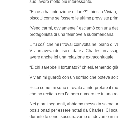
suo lavoro molto più interessante.
“E cosa hai intenzione di fare?” chiesi a Vivian
biscotti come se fossero le ultime provviste pri
“Vendicarmi, ovviamente!” esclamò con una det
protagonista di una telenovela sudamericana.
E fu così che mi ritrovai coinvolta nel piano di 
Vivian aveva deciso di dare a Charles un assagg
avere anche lei una relazione extraconiugale.
“E chi sarebbe il fortunato?” chiesi, temendo già
Vivian mi guardò con un sorriso che poteva solo
Ecco come mi sono ritrovata a interpretare il ruo
che ho recitato ero l’albero numero tre in una re
Nei giorni seguenti, abbiamo messo in scena una
posizionati per essere notati da Charles. Ci sca
durante le cene, sussurravamo e ridevamo in mo