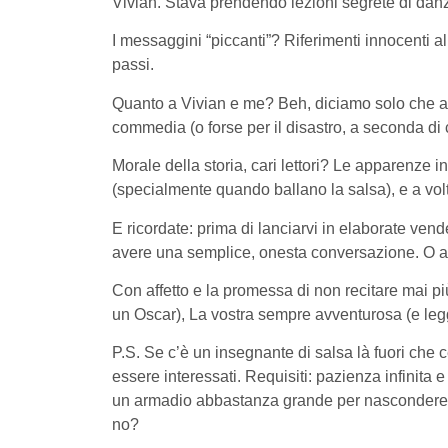
Vivian. Stava prendendo lezioni segrete di danz
I messaggini “piccanti”? Riferimenti innocenti alle
passi.
Quanto a Vivian e me? Beh, diciamo solo che ab
commedia (o forse per il disastro, a seconda di 
Morale della storia, cari lettori? Le apparenze
(specialmente quando ballano la salsa), e a volte
E ricordate: prima di lanciarvi in elaborate ven
avere una semplice, onesta conversazione. O alm
Con affetto e la promessa di non recitare mai pi
un Oscar), La vostra sempre avventurosa (e le
P.S. Se c’è un insegnante di salsa là fuori che 
essere interessati. Requisiti: pazienza infinita
un armadio abbastanza grande per nascondere u
no?