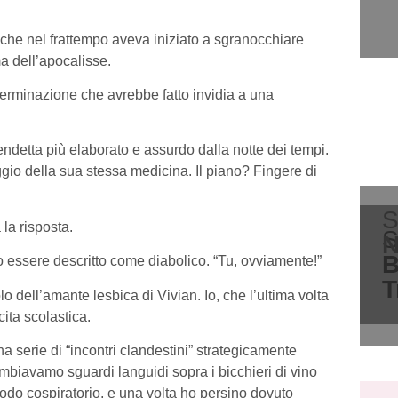
, che nel frattempo aveva iniziato a sgranocchiare
ma dell’apocalisse.
erminazione che avrebbe fatto invidia a una
vendetta più elaborato e assurdo dalla notte dei tempi.
io della sua stessa medicina. Il piano? Fingere di
S
 la risposta.
S
N
B
 essere descritto come diabolico. “Tu, ovviamente!”
T
lo dell’amante lesbica di Vivian. Io, che l’ultima volta
cita scolastica.
 serie di “incontri clandestini” strategicamente
mbiavamo sguardi languidi sopra i bicchieri di vino
do cospiratorio, e una volta ho persino dovuto