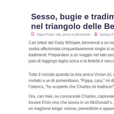
Sesso, bugie e tradim
nel triangolo delle B
Pippa Pickle: Vita, amore e altri disastri
Barbara F
Cari lettori del Daily Whisper, benvenuti
a un nu
vostra affezionata cinquantaseienne single si av
tradimenti. Preparatevi a un viaggio nel lato oscu
paio di leggings taglia unica e la fedeltà è rara 
Tutto è iniziato quando la mia amica Vivian (sì, 
invitato a un tè pomeridiano. “Pippa, cara,” mi d
l’isterico, “ho scoperto che Charles mi tradisce!”
Ora, cari miei, se conosceste Charles, capirest
trovare Elvis vivo che lavora in un McDonald’s. 
un maglione beige: noioso, prevedibile e appa