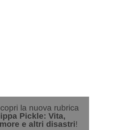
copri la nuova rubrica
ippa Pickle: Vita,
more e altri disastri
!