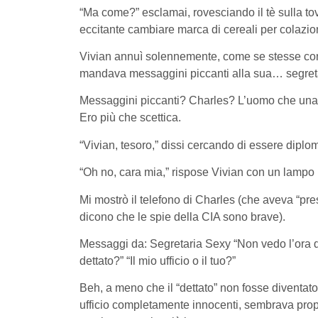
“Ma come?” esclamai, rovesciando il tè sulla to
eccitante cambiare marca di cereali per colazi
Vivian annuì solennemente, come se stesse con
mandava messaggini piccanti alla sua… segreta
Messaggini piccanti? Charles? L’uomo che una v
Ero più che scettica.
“Vivian, tesoro,” dissi cercando di essere diplo
“Oh no, cara mia,” rispose Vivian con un lampo n
Mi mostrò il telefono di Charles (che aveva “pres
dicono che le spie della CIA sono brave).
Messaggi da: Segretaria Sexy “Non vedo l’ora di 
dettato?” “Il mio ufficio o il tuo?”
Beh, a meno che il “dettato” non fosse diventat
ufficio completamente innocenti, sembrava propr