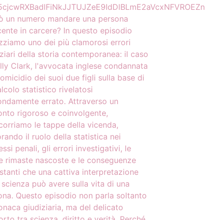
cjcwRXBadlFiNkJJTUJZeE9IdDlBLmE2aVcxNFVROEZn