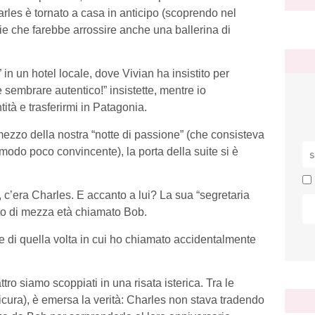
les è tornato a casa in anticipo (scoprendo nel
ie che farebbe arrossire anche una ballerina di
in un hotel locale, dove Vivian ha insistito per
 sembrare autentico!” insistette, mentre io
tà e trasferirmi in Patagonia.
mezzo della nostra “notte di passione” (che consisteva
 modo poco convincente), la porta della suite si è
a, c’era Charles. E accanto a lui? La sua “segretaria
to di mezza età chiamato Bob.
te di quella volta in cui ho chiamato accidentalmente
tro siamo scoppiati in una risata isterica. Tra le
sicura), è emersa la verità: Charles non stava tradendo