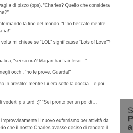
vaglia di pizzo (ops). “Charles? Quello che considera
one?”
fermando la fine del mondo. “L’ho beccato mentre
ria!”
olta mi chiese se “LOL” significasse “Lots of Love”?
matica, “sei sicura? Magari hai frainteso…”
egli occhi, “ho le prove. Guarda!”
o in prestito” mentre lui era sotto la doccia – e poi
vederti più tardi ;)” “Sei pronto per un po’ di…
S
P
o improvvisamente il nuovo eufemismo per attività da
a
io che il nostro Charles avesse deciso di rendere il