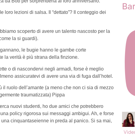
a da Bob per sorprenderla al loro anniversario.
Ba
 loro lezioni di salsa. Il “dettato”? Il conteggio dei
biamo scoperto di avere un talento nascosto per la
come la si guardi).
 ingannano, le bugie hanno le gambe corte
 la verità è più strana della finzione.
dette o di nascondervi negli armadi, forse è meglio
eno assicuratevi di avere una via di fuga dall’hotel.
ù il ruolo dell’amante (a meno che non ci sia di mezzo
ggermente traumatizzata) Pippa
cerca nuovi studenti, ho due amici che potrebbero
 e una policy rigorosa sui messaggi ambigui. Ah, e forse
na cinquantaseienne in preda al panico. Si sa mai,
Vide