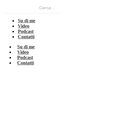
Su di me
Video
Podcast
Contatti
Su di me
Video
Podcast
Contatti