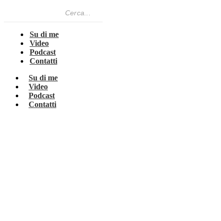
Su di me
Video
Podcast
Contatti
Su di me
Video
Podcast
Contatti