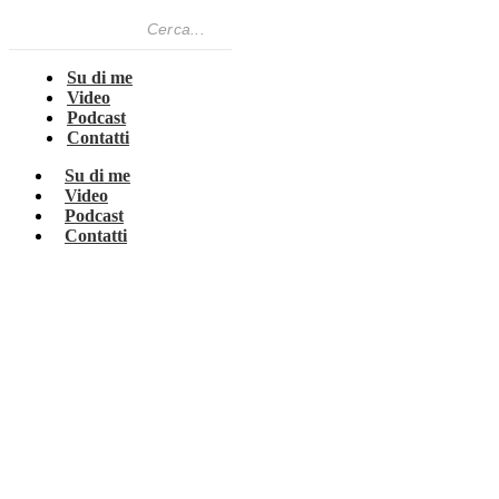
Su di me
Video
Podcast
Contatti
Su di me
Video
Podcast
Contatti