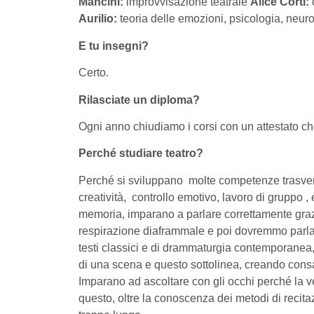
Mancini:
improvvisazione teatrale
Alice Corti:
Aurilio:
teoria delle emozioni, psicologia, neur
E tu insegni?
Certo.
Rilasciate un diploma?
Ogni anno chiudiamo i corsi con un attestato che r
Perché studiare teatro?
Perché si sviluppano molte competenze trasvers
creatività, controllo emotivo, lavoro di gruppo 
memoria, imparano a parlare correttamente grazie
respirazione diaframmale e poi dovremmo parlare p
testi classici e di drammaturgia contemporanea, 
di una scena e questo sottolinea, creando consa
Imparano ad ascoltare con gli occhi perché la v
questo, oltre la conoscenza dei metodi di recit