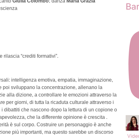
canto
Giulia Colombo:
danza
Maria Grazia
Ba
oscienza
ilascia “crediti formativi”.
ali: intelligenza emotiva, empatia, immaginazione,
, e poi sviluppano la concentrazione, allenano la
 alla dizione, a controllare le emozioni attraverso la
er giorni, di tutta la ricaduta culturale attraverso i
i dibattiti che nascono dopo la lettura di un copione o
pevolezza, che la differente opinione è crescita .
erità è sul corpo. Costruire un personaggio è anche
azione più importanti, ma questo sarebbe un discorso
Vide