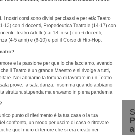
. I nostri corsi sono divisi per classi e per età: Teatro
1-13) con 4 docenti, Propedeutica Teatrale (14-17) con
ocenti, Teatro Adulti (dai 18 in su) con 6 docenti,
za (4-5 anni) e (6-10) e poi il Corso di Hip-Hop.
teatro?
’amore e la passione per quello che facciamo, avendo,
he il Teatro è un grande Maestro e si rivolge a tutti,
oltare. Noi abbiamo la fortuna di lavorare in un Teatro
 la sala prove, la sala danza, insomma quando abbiamo
esta struttura stupenda ma eravamo in piena pandemia.
?
S
ico punto di riferimento è la tua casa o la tua
P
, del confronto, un modo per uscire di casa e ritrovare
a
anche quel muro di terrore che si era creato nei