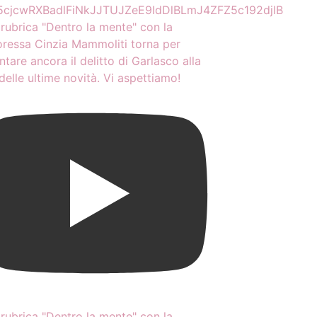
cjcwRXBadlFiNkJJTUJZeE9IdDlBLmJ4ZFZ5c192djlB