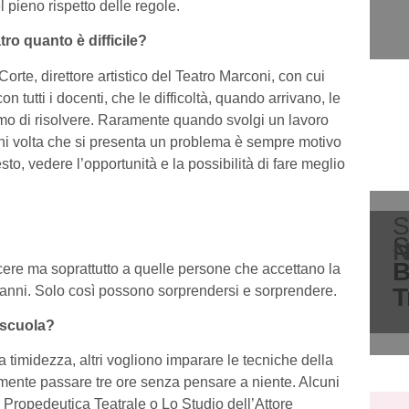
 pieno rispetto delle regole.
tro quanto è difficile?
rte, direttore artistico del Teatro Marconi, con cui
 tutti i docenti, che le difficoltà, quando arrivano, le
amo di risolvere. Raramente quando svolgi un lavoro
 Ogni volta che si presenta un problema è sempre motivo
sto, vedere l’opportunità e la possibilità di fare meglio
S
S
N
B
cere ma soprattutto a quelle persone che accettano la
e anni. Solo così possono sorprendersi e sorprendere.
T
a scuola?
a timidezza, altri vogliono imparare le tecniche della
mente passare tre ore senza pensare a niente. Alcuni
a Propedeutica Teatrale o Lo Studio dell’Attore