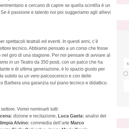
perimentano e cercano di capire se quella scintilla è un
 Se è passione e talento noi poi suggeriamo agli allievi
r spettacoli teatrali ed eventi. In questi anni, c’è
 settore tecnico. Abbiamo pensato a un corso che fosse
o nel giro di una stagione. Per noi pensare di avviare al
iamo in un Teatro da 350 posti, con un palco che ha
rtante e di ultima generazione, è lo spazio giusto per
o da subito su un vero palcoscenico e con delle
co Barbera una garanzia sul piano tecnico e didattico.
ettore. Vorrei nominarli tutti:
cena:
dizione e recitazione,
Luca Gaeta:
analisi del
limpia Alvino:
commedia dell’arte
Marco