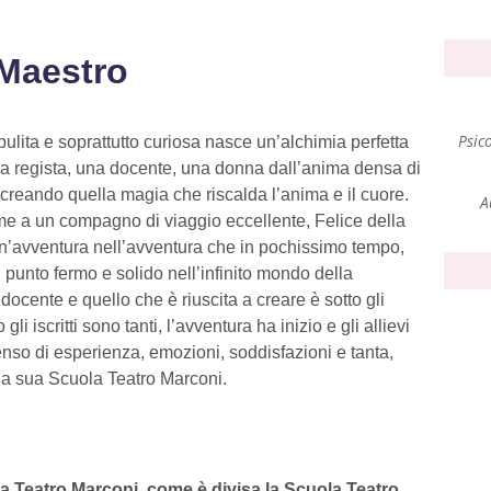
 Maestro
Psic
pulita e soprattutto curiosa nasce un’alchimia perfetta
na regista, una docente, una donna dall’anima densa di
le creando quella magia che riscalda l’anima e il cuore.
A
me a un compagno di viaggio eccellente, Felice della
Un’avventura nell’avventura che in pochissimo tempo,
n punto fermo e solido nell’infinito mondo della
il docente e quello che è riuscita a creare è sotto gli
 iscritti sono tanti, l’avventura ha inizio e gli allievi
so di esperienza, emozioni, soddisfazioni e tanta,
 la sua Scuola Teatro Marconi.
a Teatro Marconi, come è divisa la Scuola Teatro