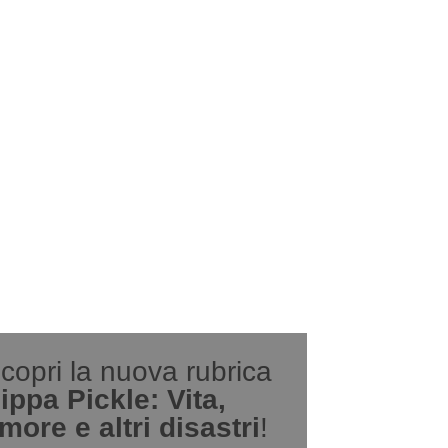
copri la nuova rubrica
ippa Pickle: Vita,
more e altri disastri
!