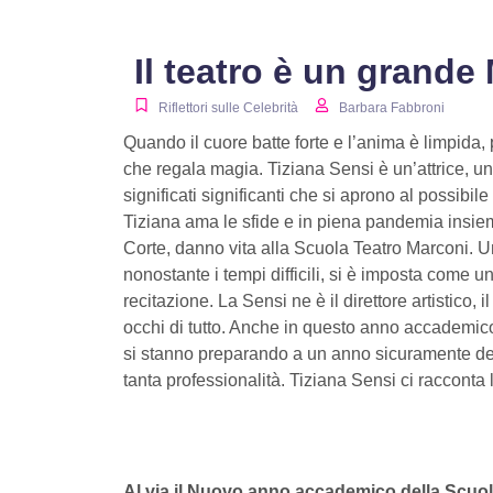
Il teatro è un grande
Riflettori sulle Celebrità
Barbara Fabbroni
Quando il cuore batte forte e l’anima è limpida, 
che regala magia. Tiziana Sensi è un’attrice, u
significati significanti che si aprono al possibi
Tiziana ama le sfide e in piena pandemia insie
Corte, danno vita alla Scuola Teatro Marconi. 
nonostante i tempi difficili, si è imposta come u
recitazione. La Sensi ne è il direttore artistico, 
occhi di tutto. Anche in questo anno accademico gli
si stanno preparando a un anno sicuramente den
tanta professionalità. Tiziana Sensi ci racconta
Al via il Nuovo anno accademico della Scuol