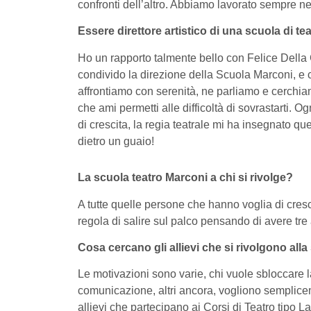
confronti dell’altro. Abbiamo lavorato sempre nel
Essere direttore artistico di una scuola di tea
Ho un rapporto talmente bello con Felice Della Co
condivido la direzione della Scuola Marconi, e con
affrontiamo con serenità, ne parliamo e cerchi
che ami permetti alle difficoltà di sovrastarti.
di crescita, la regia teatrale mi ha insegnato que
dietro un guaio!
La scuola teatro Marconi a chi si rivolge?
A tutte quelle persone che hanno voglia di cres
regola di salire sul palco pensando di avere tr
Cosa cercano gli allievi che si rivolgono all
Le motivazioni sono varie, chi vuole sbloccare l
comunicazione, altri ancora, vogliono semplice
allievi che partecipano ai Corsi di Teatro tipo L