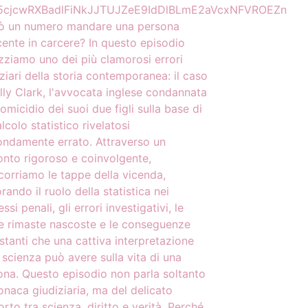
cjcwRXBadlFiNkJJTUJZeE9IdDlBLmE2aVcxNFVROEZn