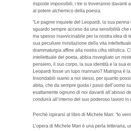
risposte impossibili, i tre si troveranno davanti
al potere alchemico della poesia.
“Le pagine inquiete del Leopardi, la sua penna ra
sguardo sempre acceso da una sensibilità che 
ma spesso inavvicinabile per la nostra idea di t
sua peculiare rivisitazione della vita intellettua
drammaturgia affine alla nostra cifra stilistica.
intellettuale del poeta, abbia risvegliato un mis
pensiero, il suo corpo, la sua identità e la sua
Leopardi fosse un lupo mannaro? Matrigna è la N
Insondabili siamo a noi stessi, per quanto possia
abita, che da sempre guida i passi dell’uomo su
esattamente ognuno di noi davanti all’abisso de
condurrà all’interno del suo poderoso lavoro in 
Perché ispirarsi al libro di Michele Mari: “Io ven
L’opera di Michele Mari è una perla letteraria, u