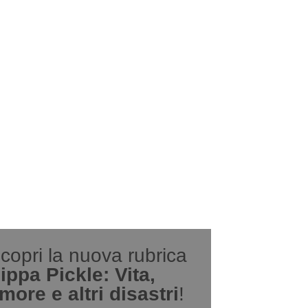
copri la nuova rubrica
ippa Pickle: Vita,
more e altri disastri
!