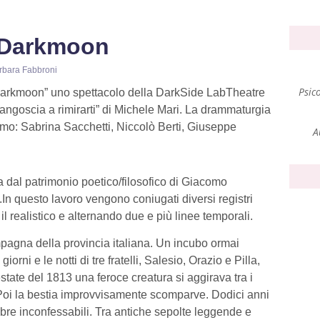
 Darkmoon
rbara Fabbroni
Psic
arkmoon” uno spettacolo della DarkSide
LabTheatre
angoscia a rimirarti
”
di
Michele Mari. La drammaturgia
iamo: Sabrina Sacchetti, Niccolò Berti, Giuseppe
A
 dal patrimonio poetico/filosofico di
Giacomo
.
In questo lavoro vengono coniugati diversi registri
 e il realistico e alternando due e più linee temporali.
pagna della provincia italiana. Un incubo ormai
rni e le notti di tre fratelli, Salesio, Orazio e Pilla,
’estate del 1813 una feroce creatura si aggirava tra i
Poi la bestia improvvisamente scomparve. Dodici anni
re inconfessabili. Tra antiche sepolte leggende e