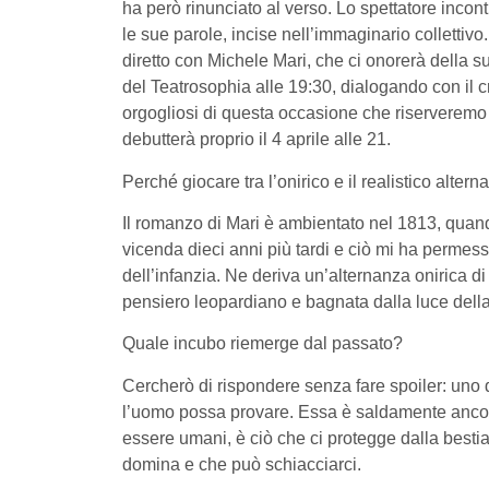
ha però rinunciato al verso. Lo spettatore inco
le sue parole, incise nell’immaginario collettiv
diretto con Michele Mari, che ci onorerà della sua
del Teatrosophia alle 19:30, dialogando con il 
orgogliosi di questa occasione che riserveremo a
debutterà proprio il 4 aprile alle 21.
Perché giocare tra l’onirico e il realistico alter
Il romanzo di Mari è ambientato nel 1813, quan
vicenda dieci anni più tardi e ciò mi ha permess
dell’infanzia. Ne deriva un’alternanza onirica di
pensiero leopardiano e bagnata dalla luce del
Quale incubo riemerge dal passato?
Cercherò di rispondere senza fare spoiler: uno d
l’uomo possa provare. Essa è saldamente ancorat
essere umani, è ciò che ci protegge dalla besti
domina e che può schiacciarci.