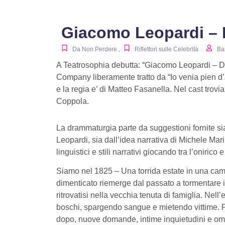
Giacomo Leopardi –
Da Non Perdere
,
Riflettori sulle Celebrità
Ba
A Teatrosophia debutta
:
“Giacomo Leopardi – D
Company
liberamente tratto da
“
Io venia pien d’
e la regia e’ di Matteo Fasanella. Nel cast trov
Coppola.
La drammaturgia parte da suggestioni fornite sia
Leopardi
, sia dall’idea narrativa di
Michele Mari
linguistici e stili narrativi giocando tra l’onirico
Siamo nel
1825 – Una torrida estate in una cam
dimenticato riemerge dal passato a tormentare i gio
ritrovatisi nella vecchia tenuta di famiglia. Nell
boschi, spargendo sangue e mietendo vittime. 
dopo, nuove domande, intime inquietudini e omb