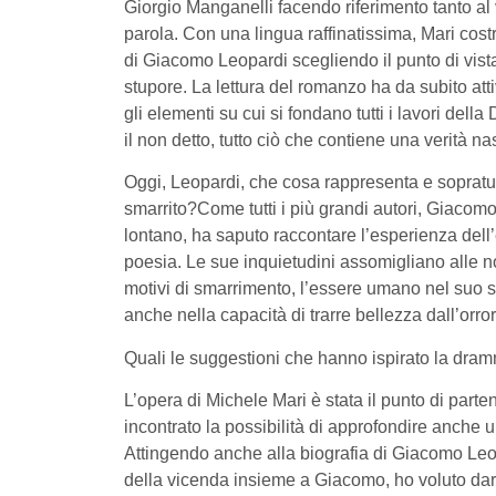
Giorgio Manganelli facendo riferimento tanto al
parola. Con una lingua raffinatissima, Mari costr
di Giacomo Leopardi scegliendo il punto di vista 
stupore. La lettura del romanzo ha da subito at
gli elementi su cui si fondano tutti i lavori del
il non detto, tutto ciò che contiene una verità n
Oggi, Leopardi, che cosa rappresenta e sopratu
smarrito?Come tutti i più grandi autori, Giacom
lontano, ha saputo raccontare l’esperienza dell
poesia. Le sue inquietudini assomigliano alle n
motivi di smarrimento, l’essere umano nel suo s
anche nella capacità di trarre bellezza dall’orr
Quali le suggestioni che hanno ispirato la dra
L’opera di Michele Mari è stata il punto di par
incontrato la possibilità di approfondire anche u
Attingendo anche alla biografia di Giacomo Leopa
della vicenda insieme a Giacomo, ho voluto dare c