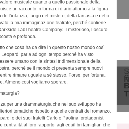
 valore musicale quanto a quello passionale della
uisce un racconto in forma di diario attorno alla figura
dell’infanzia, luogo del mistero, della fantasia e dello
tivato la mia immaginazione teatrale, perché contiene
la Darkside LabTheatre Company: il misterioso, l’oscuro,
ascosta e profonda.
tto che cosa ha da dire in questo nostro mondo così
o Leopardi parla ad ogni tempo perché ha visto
’essere umano con la sintesi tridimensionale della
ostre, perché se il mondo ci presenta sempre nuovi
S
entire rimane uguale a sé stesso. Forse, per fortuna,
S
N
ore. Almeno così vogliamo sperare.
B
T
mmaturgia?
tenza per una drammaturgia che nel suo sviluppo ha
lteriori tematiche rispetto a quelle centrali del romanzo.
rdi e dei suoi fratelli Carlo e Paolina, protagonisti
entralità al loro rapporto, agli equilibri famigliari che