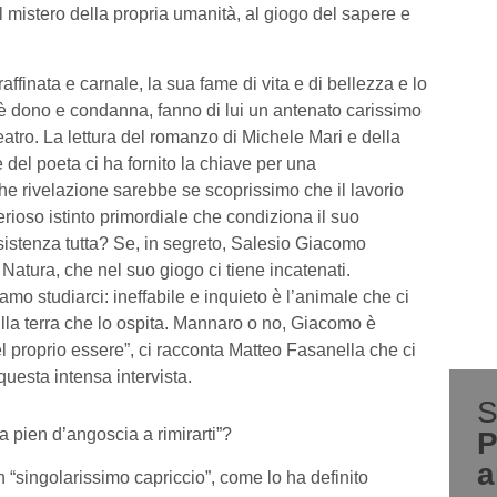
 al mistero della propria umanità, al giogo del sapere e
ffinata e carnale, la sua fame di vita e di bellezza e lo
è dono e condanna, fanno di lui un antenato carissimo
eatro. La lettura del romanzo di Michele Mari e della
le del poeta ci ha fornito la chiave per una
 Che rivelazione sarebbe se scoprissimo che il lavorio
terioso istinto primordiale che condiziona il suo
 esistenza tutta? Se, in segreto, Salesio Giacomo
atura, che nel suo giogo ci tiene incatenati.
mo studiarci: ineffabile e inquieto è l’animale che ci
lla terra che lo ospita. Mannaro o no, Giacomo è
l proprio essere”, ci racconta Matteo Fasanella che ci
questa intensa intervista.
S
ia pien d’angoscia a rimirarti”?
P
a
n “singolarissimo capriccio”, come lo ha definito