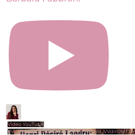
Video YouTube
VVV5cjcwRXBadlFiNkJJTUJZeE9IdDlBLjVVdmJMT3