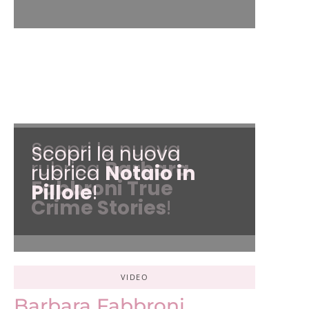
Scopri la nuova
Scopri la nuova
rubrica
Barbara
rubrica
Notaio in
Fabbroni True
Pillole
!
Crime Stories
!
VIDEO
Barbara Fabbroni