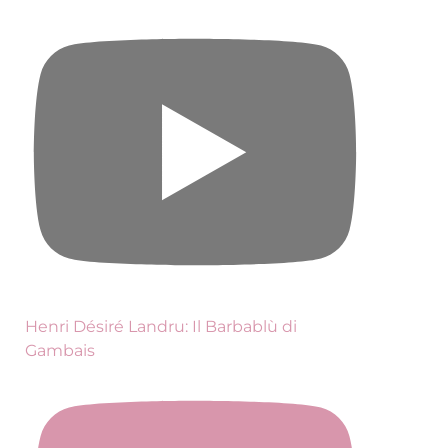
Henri Désiré Landru: Il Barbablù di
Gambais