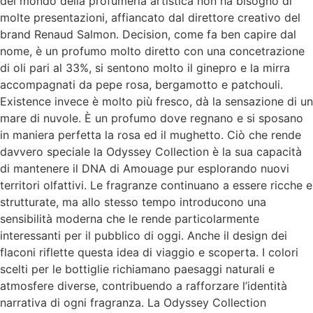
del mondo della profumeria artistica non ha bisogno di
molte presentazioni, affiancato dal direttore creativo del
brand Renaud Salmon. Decision, come fa ben capire dal
nome, è un profumo molto diretto con una concetrazione
di oli pari al 33%, si sentono molto il ginepro e la mirra
accompagnati da pepe rosa, bergamotto e patchouli.
Existence invece è molto più fresco, dà la sensazione di un
mare di nuvole. È un profumo dove regnano e si sposano
in maniera perfetta la rosa ed il mughetto. Ciò che rende
davvero speciale la Odyssey Collection è la sua capacità
di mantenere il DNA di Amouage pur esplorando nuovi
territori olfattivi. Le fragranze continuano a essere ricche e
strutturate, ma allo stesso tempo introducono una
sensibilità moderna che le rende particolarmente
interessanti per il pubblico di oggi. Anche il design dei
flaconi riflette questa idea di viaggio e scoperta. I colori
scelti per le bottiglie richiamano paesaggi naturali e
atmosfere diverse, contribuendo a rafforzare l’identità
narrativa di ogni fragranza. La Odyssey Collection