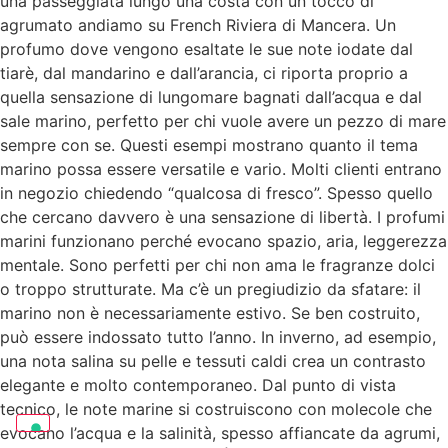
una passeggiata lungo una costa con un tocco di
agrumato andiamo su French Riviera di Mancera. Un
profumo dove vengono esaltate le sue note iodate dal
tiarè, dal mandarino e dall’arancia, ci riporta proprio a
quella sensazione di lungomare bagnati dall’acqua e dal
sale marino, perfetto per chi vuole avere un pezzo di mare
sempre con se. Questi esempi mostrano quanto il tema
marino possa essere versatile e vario. Molti clienti entrano
in negozio chiedendo “qualcosa di fresco”. Spesso quello
che cercano davvero è una sensazione di libertà. I profumi
marini funzionano perché evocano spazio, aria, leggerezza
mentale. Sono perfetti per chi non ama le fragranze dolci
o troppo strutturate. Ma c’è un pregiudizio da sfatare: il
marino non è necessariamente estivo. Se ben costruito,
può essere indossato tutto l’anno. In inverno, ad esempio,
una nota salina su pelle e tessuti caldi crea un contrasto
elegante e molto contemporaneo. Dal punto di vista
tecnico, le note marine si costruiscono con molecole che
evocano l’acqua e la salinità, spesso affiancate da agrumi,