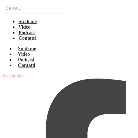
Su di me
Video
Podcast
Contatti
Su di me
Video
Podcast
Contatti
Facebook-f