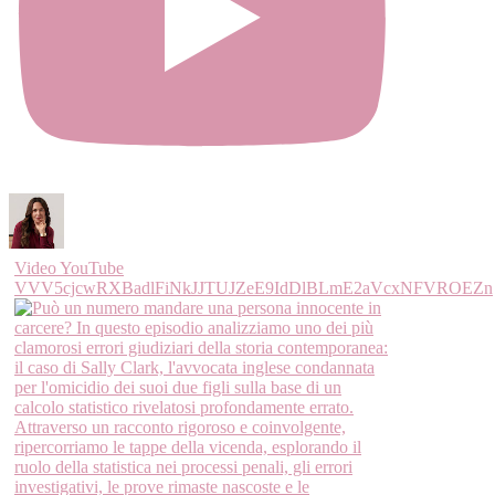
Video YouTube
VVV5cjcwRXBadlFiNkJJTUJZeE9IdDlBLmE2aVcxNFVROEZn