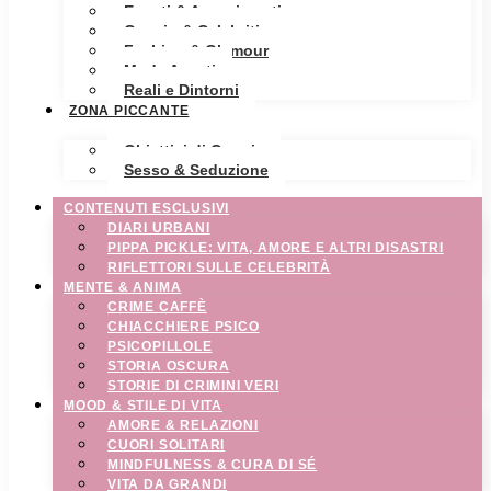
Eventi & Avvenimenti
Gossip & Celebrities
Fashion & Glamour
Moda Avanti
Reali e Dintorni
ZONA PICCANTE
Obiettivi di Coppia
Sesso & Seduzione
CONTENUTI ESCLUSIVI
DIARI URBANI
PIPPA PICKLE: VITA, AMORE E ALTRI DISASTRI
RIFLETTORI SULLE CELEBRITÀ
MENTE & ANIMA
CRIME CAFFÈ
CHIACCHIERE PSICO
PSICOPILLOLE
STORIA OSCURA
STORIE DI CRIMINI VERI
MOOD & STILE DI VITA
AMORE & RELAZIONI
CUORI SOLITARI
MINDFULNESS & CURA DI SÉ
VITA DA GRANDI