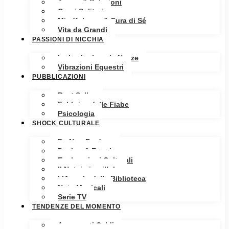
Amore & Relazioni
Cuori Solitari
Mindfulness & Cura di Sé
Vita da Grandi
PASSIONI DI NICCHIA
Ispirazioni per le Nozze
Vibrazioni Equestri
PUBBLICAZIONI
Best Seller
Fabbrica delle Fiabe
Psicologia
SHOCK CULTURALE
Da Non Perdere
Design & Estetica
Esplorazioni Culturali
Il Notaio in pillole
L’Angolo della Biblioteca
Note Musicali
Serie TV
TENDENZE DEL MOMENTO
Argomenti Caldi