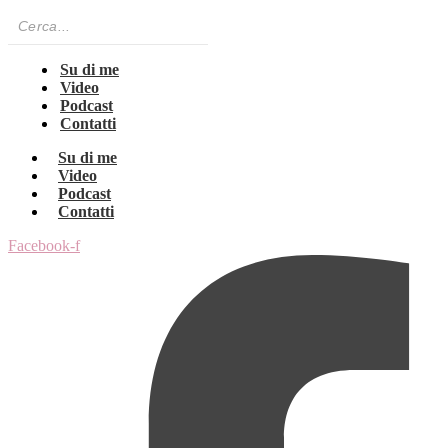
Su di me
Video
Podcast
Contatti
Su di me
Video
Podcast
Contatti
Facebook-f