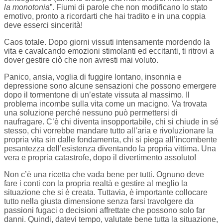
la monotonia
”. Fiumi di parole che non modificano lo stato
emotivo, pronto a ricordarti che hai tradito e in una coppia
deve esserci sincerità!
Caos totale. Dopo giorni vissuti intensamente mordendo la
vita e cavalcando emozioni stimolanti ed eccitanti, ti ritrovi a
dover gestire ciò che non avresti mai voluto.
Panico, ansia, voglia di fuggire lontano, insonnia e
depressione sono alcune sensazioni che possono emergere
dopo il tormentone di un’estate vissuta al massimo. Il
problema incombe sulla vita come un macigno. Va trovata
una soluzione perché nessuno può permettersi di
naufragare. C’è chi diventa insopportabile, chi si chiude in sé
stesso, chi vorrebbe mandare tutto all’aria e rivoluzionare la
propria vita sin dalle fondamenta, chi si piega all’incombente
pesantezza dell’esistenza diventando la propria vittima. Una
vera e propria catastrofe, dopo il divertimento assoluto!
Non c’è una ricetta che vada bene per tutti. Ognuno deve
fare i conti con la propria realtà e gestire al meglio la
situazione che si è creata. Tuttavia, è importante collocare
tutto nella giusta dimensione senza farsi travolgere da
passioni fugaci o decisioni affrettate che possono solo far
danni. Quindi, datevi tempo, valutate bene tutta la situazione,