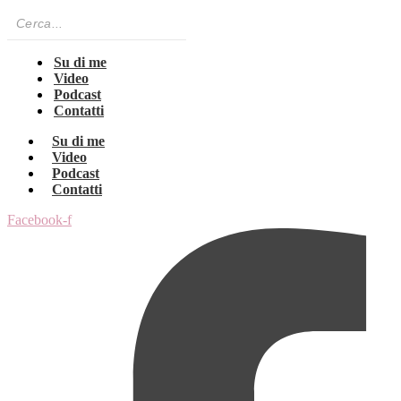
Su di me
Video
Podcast
Contatti
Su di me
Video
Podcast
Contatti
Facebook-f