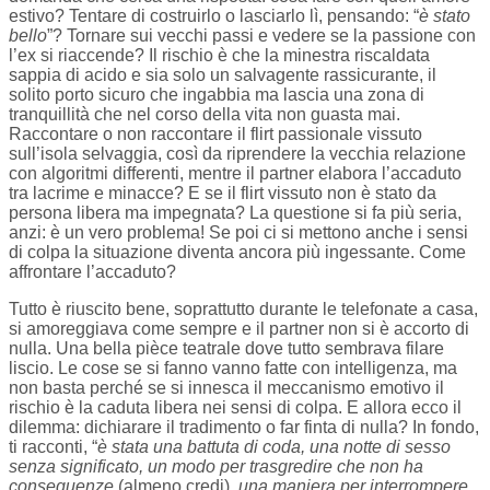
estivo? Tentare di costruirlo o lasciarlo lì, pensando: “
è stato
bello
”? Tornare sui vecchi passi e vedere se la passione con
l’ex si riaccende? Il rischio è che la minestra riscaldata
sappia di acido e sia solo un salvagente rassicurante, il
solito porto sicuro che ingabbia ma lascia una zona di
tranquillità che nel corso della vita non guasta mai.
Raccontare o non raccontare il flirt passionale vissuto
sull’isola selvaggia, così da riprendere la vecchia relazione
con algoritmi differenti, mentre il partner elabora l’accaduto
tra lacrime e minacce? E se il flirt vissuto non è stato da
persona libera ma impegnata? La questione si fa più seria,
anzi: è un vero problema! Se poi ci si mettono anche i sensi
di colpa la situazione diventa ancora più ingessante. Come
affrontare l’accaduto?
Tutto è riuscito bene, soprattutto durante le telefonate a casa,
si amoreggiava come sempre e il partner non si è accorto di
nulla. Una bella pièce teatrale dove tutto sembrava filare
liscio. Le cose se si fanno vanno fatte con intelligenza, ma
non basta perché se si innesca il meccanismo emotivo il
rischio è la caduta libera nei sensi di colpa. E allora ecco il
dilemma: dichiarare il tradimento o far finta di nulla? In fondo,
ti racconti, “
è stata una battuta di coda, una notte di sesso
senza significato, un modo per trasgredire che non ha
conseguenze
(almeno credi)
, una maniera per interrompere