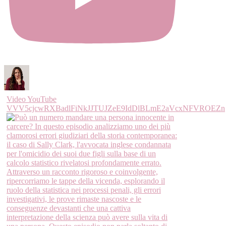
Video YouTube
VVV5cjcwRXBadlFiNkJJTUJZeE9IdDlBLmE2aVcxNFVROEZn