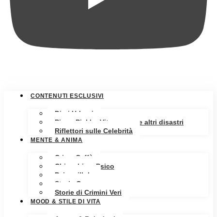
CONTENUTI ESCLUSIVI
Diari Urbani
Pippa Pickle: Vita, amore e altri disastri
Riflettori sulle Celebrità
MENTE & ANIMA
Crime Caffè
Chiacchiere Psico
Psicopillole
Storia Oscura
Storie di Crimini Veri
MOOD & STILE DI VITA