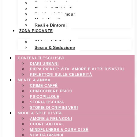
Eventi & Avvenimenti
Gossip & Celebrities
Fashion & Glamour
Moda Avanti
Reali e Dintorni
ZONA PICCANTE
Obiettivi di Coppia
Sesso & Seduzione
CONTENUTI ESCLUSIVI
DIARI URBANI
PIPPA PICKLE: VITA, AMORE E ALTRI DISASTRI
RIFLETTORI SULLE CELEBRITÀ
MENTE & ANIMA
CRIME CAFFÈ
CHIACCHIERE PSICO
PSICOPILLOLE
STORIA OSCURA
STORIE DI CRIMINI VERI
MOOD & STILE DI VITA
AMORE & RELAZIONI
CUORI SOLITARI
MINDFULNESS & CURA DI SÉ
VITA DA GRANDI