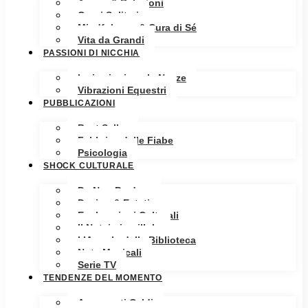
Amore & Relazioni
Cuori Solitari
Mindfulness & Cura di Sé
Vita da Grandi
PASSIONI DI NICCHIA
Ispirazioni per le Nozze
Vibrazioni Equestri
PUBBLICAZIONI
Best Seller
Fabbrica delle Fiabe
Psicologia
SHOCK CULTURALE
Da Non Perdere
Design & Estetica
Esplorazioni Culturali
Il Notaio in pillole
L’Angolo della Biblioteca
Note Musicali
Serie TV
TENDENZE DEL MOMENTO
Argomenti Caldi