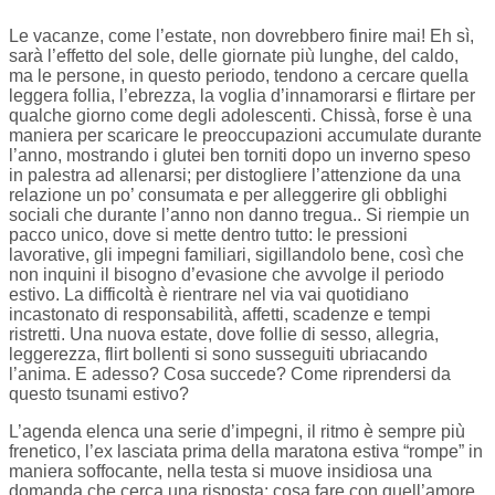
Le vacanze, come l’estate, non dovrebbero finire mai! Eh sì,
sarà l’effetto del sole, delle giornate più lunghe, del caldo,
ma le persone, in questo periodo, tendono a cercare quella
leggera follia, l’ebrezza, la voglia d’innamorarsi e flirtare per
qualche giorno come degli adolescenti. Chissà, forse è una
maniera per scaricare le preoccupazioni accumulate durante
l’anno, mostrando i glutei ben torniti dopo un inverno speso
in palestra ad allenarsi; per distogliere l’attenzione da una
relazione un po’ consumata e per alleggerire gli obblighi
sociali che durante l’anno non danno tregua.. Si riempie un
pacco unico, dove si mette dentro tutto: le pressioni
lavorative, gli impegni familiari, sigillandolo bene, così che
non inquini il bisogno d’evasione che avvolge il periodo
estivo. La difficoltà è rientrare nel via vai quotidiano
incastonato di responsabilità, affetti, scadenze e tempi
ristretti. Una nuova estate, dove follie di sesso, allegria,
leggerezza, flirt bollenti si sono susseguiti ubriacando
l’anima. E adesso? Cosa succede? Come riprendersi da
questo tsunami estivo?
L’agenda elenca una serie d’impegni, il ritmo è sempre più
frenetico, l’ex lasciata prima della maratona estiva “rompe” in
maniera soffocante, nella testa si muove insidiosa una
domanda che cerca una risposta: cosa fare con quell’amore